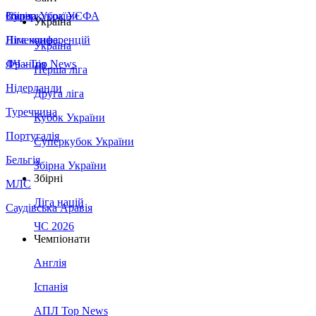
Збірна України
Італія
Суперкубок УЄФА
Україна
Німеччина
Ліга конференцій
Україна
Франція
ЛЧ - Top News
Перша ліга
Нідерланди
Друга ліга
Туреччина
Кубок України
Португалія
Суперкубок України
Бельгія
Збірна України
Збірні
МЛС
Ліга націй
Саудівська Аравія
ЧС 2026
Чемпіонати
Англія
Іспанія
АПЛ Top News