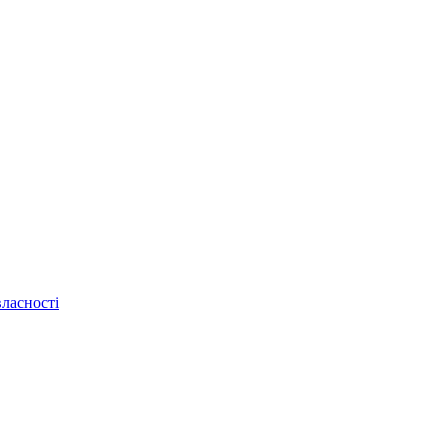
ласності