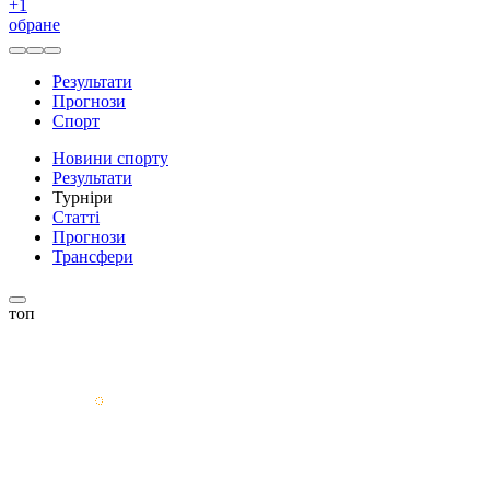
+
1
обране
Результати
Прогнози
Спорт
Новини спорту
Результати
Турніри
Статті
Прогнози
Трансфери
топ