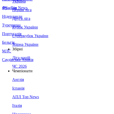
Україна
Франція
ЛЧ - Top News
Перша ліга
Нідерланди
Друга ліга
Туреччина
Кубок України
Португалія
Суперкубок України
Бельгія
Збірна України
Збірні
МЛС
Ліга націй
Саудівська Аравія
ЧС 2026
Чемпіонати
Англія
Іспанія
АПЛ Top News
Італія