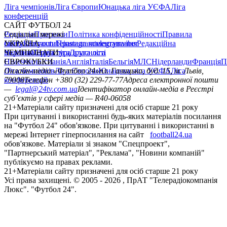
Ліга чемпіонів
Ліга Європи
Юнацька ліга УЄФА
Ліга
конференцій
САЙТ ФУТБОЛ 24
Редакція
Соціальні мережі
Прогнози
Політика конфіденційності
Правила
сайту
facebook
УКРАЇНА
Контакти
x
youtube
Правила коментування
instagram
telegram
viber
Редакційна
політика
Україна
ЧЕМПІОНАТИ
Перша ліга
Структура власності
Друга ліга
Німеччина
ЄВРОКУБКИ
Іспанія
Англія
Італія
Бельгія
МЛС
Нідерланди
Франція
П
Ліга чемпіонів
Онлайн-медіа «Футбол 24»
Ліга Європи
Юнацька ліга УЄФА
пл. Галицька, буд. 15, м. Львів,
Ліга
конференцій
79008
Телефон +380 (32) 229-77-77
Адреса електронної пошти
—
legal@24tv.com.ua
Ідентифікатор онлайн-медіа в Реєстрі
суб’єктів у сфері медіа — R40-06058
21+
Матеріали сайту призначені для осіб старше 21 року
При цитуванні і використанні будь-яких матеріалів посилання
на "Футбол 24" обов'язкове. При цитуванні і використанні в
мережі Інтернет гіперпосилання на сайт
football24.ua
обов'язкове. Матеріали зі знаком "Спецпроект",
"Партнерський матеріал", "Реклама", "Новини компаній"
публікуємо на правах реклами.
21+
Матеріали сайту призначені для осіб старше 21 року
Усi права захищенi. © 2005 -
2026
, ПрАТ "Телерадіокомпанія
Люкс". "Футбол 24".