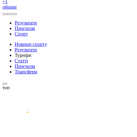
+
1
обране
Результати
Прогнози
Спорт
Новини спорту
Результати
Турніри
Статті
Прогнози
Трансфери
топ