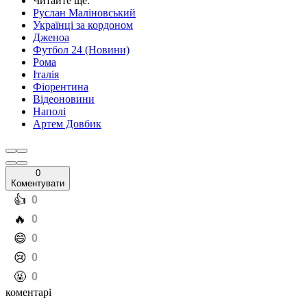
Читайте ще
:
Руслан Маліновський
Українці за кордоном
Дженоа
Футбол 24 (Новини)
Рома
Італія
Фіорентина
Відеоновини
Наполі
Артем Довбик
0
Коментувати
️👍
0
️🔥
0
️😄
0
️😢
0
️🤬
0
коментарі