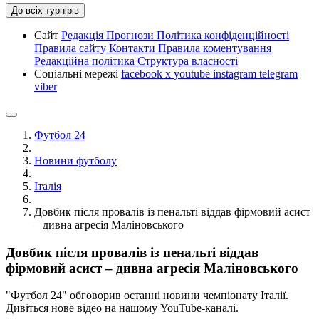
До всіх турнірів
Сайт
Редакція
Прогнози
Політика конфіденційності
Правила сайту
Контакти
Правила коментування
Редакційна політика
Структура власності
Соціальні мережі
facebook
x
youtube
instagram
telegram
viber
Футбол 24
Новини футболу
Італія
Довбик після провалів із пенальті віддав фірмовий асист
– дивна агресія Маліновського
Довбик після провалів із пенальті віддав
фірмовий асист – дивна агресія Маліновського
"Футбол 24" обговорив останні новини чемпіонату Італії.
Дивіться нове відео на нашому YouTube-каналі.