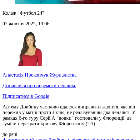
Колаж "Футбол 24"
07 жовтня 2025, 19:06
Анастасія Прокопчук
Журналістка
Дізнавайся про перемоги першим.
Підписатися в Google
Артему Довбику частково вдалося виправити жахіття, яке він
пережив у матчі проти Лілля, не реалізувавши два пенальті. У
рамках 6-го туру Серії А "вовки" гостювали у Флоренції, де
зуміли переграти кризову Фіорентину (2:1).
до речі
Фантастичний асист Довбика у відеоогляді матчу Фіорентина