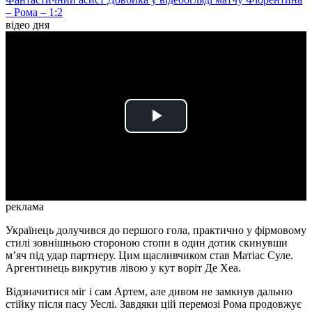
– Рома – 1:2
відео дня
Play
Video
реклама
Українець долучився до першого гола, практично у фірмовому
стилі зовнішньою стороною стопи в один дотик скинувши
м’яч під удар партнеру. Цим щасливчиком став Матіас Суле.
Аргентинець викрутив лівою у кут воріт Де Хеа.
Відзначитися міг і сам Артем, але дивом не замкнув дальню
стійку після пасу Уеслі. Завдяки цій перемозі Рома продовжує