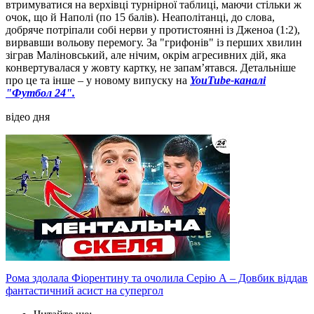
втримуватися на верхівці турнірної таблиці, маючи стільки ж
очок, що й Наполі (по 15 балів). Неаполітанці, до слова,
добряче потріпали собі нерви у протистоянні із Дженоа (1:2),
вирвавши вольову перемогу. За "грифонів" із перших хвилин
зіграв Маліновський, але нічим, окрім агресивних дій, яка
конвертувалася у жовту картку, не запам’ятався. Детальніше
про це та інше – у новому випуску на
YouTube-каналі
"Футбол 24".
відео дня
Рома здолала Фіорентину та очолила Серію А – Довбик віддав
фантастичний асист на супергол