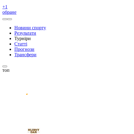
+
1
обране
Новини спорту
Результати
Турніри
Статті
Прогнози
Трансфери
топ