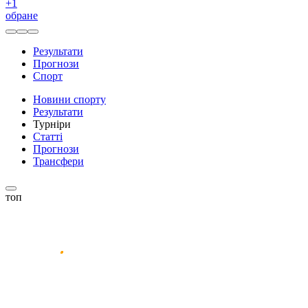
+
1
обране
Результати
Прогнози
Спорт
Новини спорту
Результати
Турніри
Статті
Прогнози
Трансфери
топ