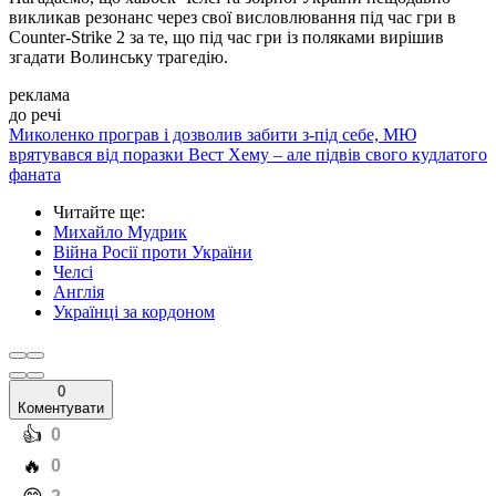
викликав резонанс через свої висловлювання під час гри в
Counter-Strike 2 за те, що під час гри із поляками вирішив
згадати Волинську трагедію.
реклама
до речі
Миколенко програв і дозволив забити з-під себе, МЮ
врятувався від поразки Вест Хему – але підвів свого кудлатого
фаната
Читайте ще
:
Михайло Мудрик
Війна Росії проти України
Челсі
Англія
Українці за кордоном
0
Коментувати
️👍
0
️🔥
0