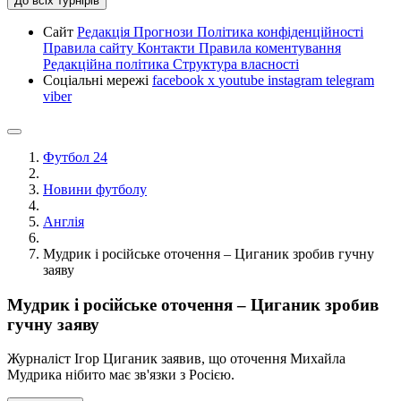
До всіх турнірів
Сайт
Редакція
Прогнози
Політика конфіденційності
Правила сайту
Контакти
Правила коментування
Редакційна політика
Структура власності
Соціальні мережі
facebook
x
youtube
instagram
telegram
viber
Футбол 24
Новини футболу
Англія
Мудрик і російське оточення – Циганик зробив гучну
заяву
Мудрик і російське оточення – Циганик зробив
гучну заяву
Журналіст Ігор Циганик заявив, що оточення Михайла
Мудрика нібито має зв'язки з Росією.