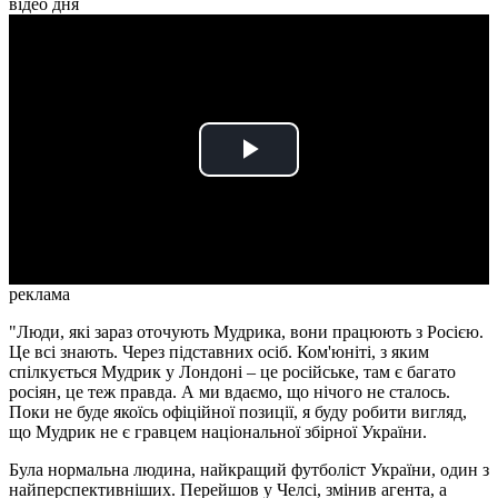
відео дня
Play
Video
реклама
"Люди, які зараз оточують Мудрика, вони працюють з Росією.
Це всі знають. Через підставних осіб. Ком'юніті, з яким
спілкується Мудрик у Лондоні – це російське, там є багато
росіян, це теж правда. А ми вдаємо, що нічого не сталось.
Поки не буде якоїсь офіційної позиції, я буду робити вигляд,
що Мудрик не є гравцем національної збірної України.
Була нормальна людина, найкращий футболіст України, один з
найперспективніших. Перейшов у Челсі, змінив агента, а