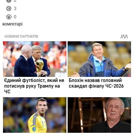
️😄
2
️😢
3
️🤬
0
коментарі