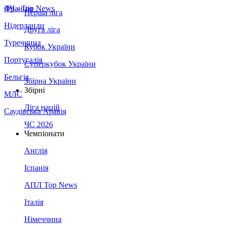
Франція
ЛЧ - Top News
Перша ліга
Нідерланди
Друга ліга
Туреччина
Кубок України
Португалія
Суперкубок України
Бельгія
Збірна України
Збірні
МЛС
Ліга націй
Саудівська Аравія
ЧС 2026
Чемпіонати
Англія
Іспанія
АПЛ Top News
Італія
Німеччина