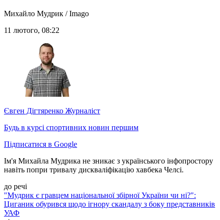
Михайло Мудрик / Imago
11 лютого, 08:22
Євген Дігтяренко
Журналіст
Будь в курсі спортивних новин першим
Підписатися в Google
Ім'я Михайла Мудрика не зникає з українського інфопростору
навіть попри тривалу дискваліфікацію хавбека Челсі.
до речі
"Мудрик є гравцем національної збірної України чи ні?":
Циганик обурився щодо ігнору скандалу з боку представників
УАФ