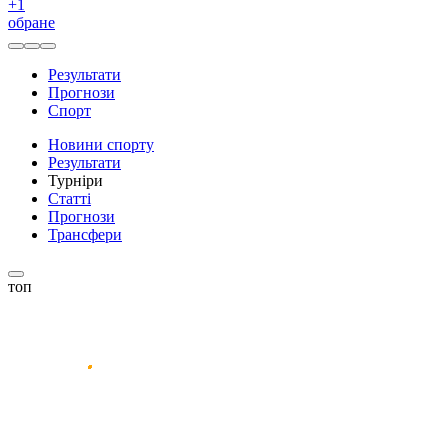
+
1
обране
Результати
Прогнози
Спорт
Новини спорту
Результати
Турніри
Статті
Прогнози
Трансфери
топ