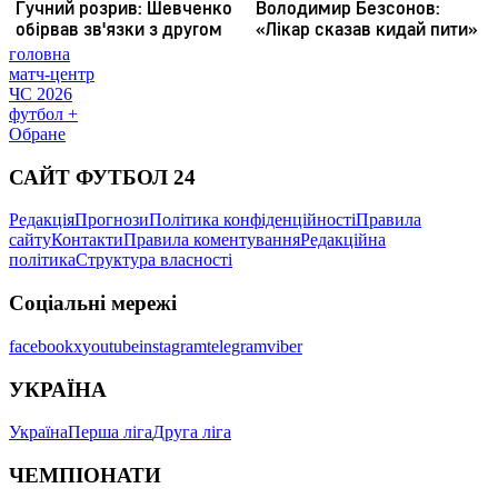
головна
матч-центр
ЧС 2026
футбол +
Обране
САЙТ ФУТБОЛ 24
Редакція
Прогнози
Політика конфіденційності
Правила
сайту
Контакти
Правила коментування
Редакційна
політика
Структура власності
Соціальні мережі
facebook
x
youtube
instagram
telegram
viber
УКРАЇНА
Україна
Перша ліга
Друга ліга
ЧЕМПІОНАТИ