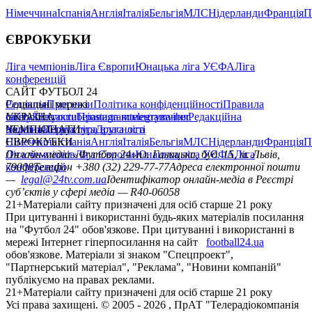
Німеччина
Іспанія
Англія
Італія
Бельгія
МЛС
Нідерланди
Франція
П
ЄВРОКУБКИ
Ліга чемпіонів
Ліга Європи
Юнацька ліга УЄФА
Ліга
конференцій
САЙТ ФУТБОЛ 24
Редакція
Соціальні мережі
Прогнози
Політика конфіденційності
Правила
сайту
facebook
УКРАЇНА
Контакти
x
youtube
Правила коментування
instagram
telegram
viber
Редакційна
політика
Україна
ЧЕМПІОНАТИ
Перша ліга
Структура власності
Друга ліга
Німеччина
ЄВРОКУБКИ
Іспанія
Англія
Італія
Бельгія
МЛС
Нідерланди
Франція
П
Ліга чемпіонів
Онлайн-медіа «Футбол 24»
Ліга Європи
Юнацька ліга УЄФА
пл. Галицька, буд. 15, м. Львів,
Ліга
конференцій
79008
Телефон +380 (32) 229-77-77
Адреса електронної пошти
—
legal@24tv.com.ua
Ідентифікатор онлайн-медіа в Реєстрі
суб’єктів у сфері медіа — R40-06058
21+
Матеріали сайту призначені для осіб старше 21 року
При цитуванні і використанні будь-яких матеріалів посилання
на "Футбол 24" обов'язкове. При цитуванні і використанні в
мережі Інтернет гіперпосилання на сайт
football24.ua
обов'язкове. Матеріали зі знаком "Спецпроект",
"Партнерський матеріал", "Реклама", "Новини компаній"
публікуємо на правах реклами.
21+
Матеріали сайту призначені для осіб старше 21 року
Усi права захищенi. © 2005 -
2026
, ПрАТ "Телерадіокомпанія