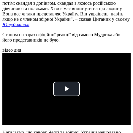
потім: скандал з допінгом, скандал з якоюсь російською
дівчиною та поляками. Хтось має вплинути на цю людину.
Вона все ж таки представляє Україну. Він українець, навіть
якщо не є членом збірної України", – сказав Циганик у своєму
Ютуб-каналі
.
Станом на зараз офіційної реакції від самого Мудрика або
його представників не було.
відео дня
Play
Video
Нагадаємо, що хавбек Челсі та збірної України нещодавно