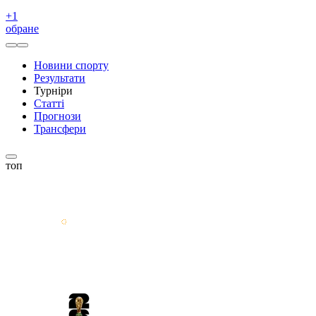
+
1
обране
Новини спорту
Результати
Турніри
Статті
Прогнози
Трансфери
топ