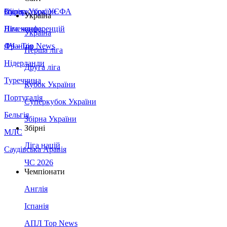
Збірна України
Італія
Суперкубок УЄФА
Україна
Німеччина
Ліга конференцій
Україна
Франція
ЛЧ - Top News
Перша ліга
Нідерланди
Друга ліга
Туреччина
Кубок України
Португалія
Суперкубок України
Бельгія
Збірна України
Збірні
МЛС
Ліга націй
Саудівська Аравія
ЧС 2026
Чемпіонати
Англія
Іспанія
АПЛ Top News