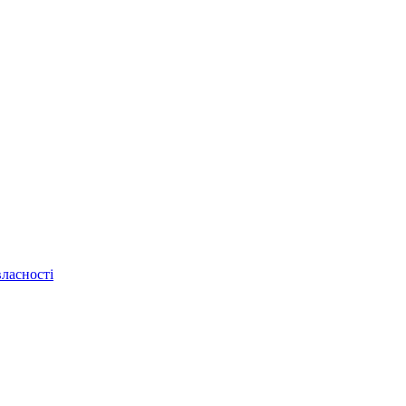
ласності