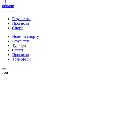
+
1
обране
Результати
Прогнози
Спорт
Новини спорту
Результати
Турніри
Статті
Прогнози
Трансфери
топ