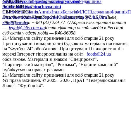
сайту
facebook
УКРАЇНА
Контакти
x
youtube
Правила коментування
instagram
telegram
viber
Редакційна
політика
Україна
ЧЕМПІОНАТИ
Перша ліга
Структура власності
Друга ліга
Німеччина
ЄВРОКУБКИ
Іспанія
Англія
Італія
Бельгія
МЛС
Нідерланди
Франція
П
Ліга чемпіонів
Онлайн-медіа «Футбол 24»
Ліга Європи
Юнацька ліга УЄФА
пл. Галицька, буд. 15, м. Львів,
Ліга
конференцій
79008
Телефон +380 (32) 229-77-77
Адреса електронної пошти
—
legal@24tv.com.ua
Ідентифікатор онлайн-медіа в Реєстрі
суб’єктів у сфері медіа — R40-06058
21+
Матеріали сайту призначені для осіб старше 21 року
При цитуванні і використанні будь-яких матеріалів посилання
на "Футбол 24" обов'язкове. При цитуванні і використанні в
мережі Інтернет гіперпосилання на сайт
football24.ua
обов'язкове. Матеріали зі знаком "Спецпроект",
"Партнерський матеріал", "Реклама", "Новини компаній"
публікуємо на правах реклами.
21+
Матеріали сайту призначені для осіб старше 21 року
Усi права захищенi. © 2005 -
2026
, ПрАТ "Телерадіокомпанія
Люкс". "Футбол 24".