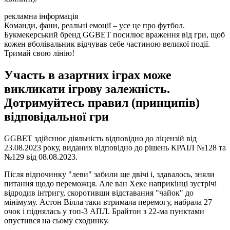
рекламна інформація
Команди, фани, реальні емоції – усе це про футбол.
Букмекерський бренд GGBET посилює враження від гри, щоб
кожен вболівальник відчував себе частиною великої події.
Тримай свою лінію!
Участь в азартних іграх може
викликати ігрову залежність.
Дотримуйтесь правил (принципів)
відповідальної гри
GGBET здійснює діяльність відповідно до ліцензій від
23.08.2023 року, виданих відповідно до рішень КРАІЛ №128 та
№129 від 08.08.2023.
Після відпочинку "леви" забили ще двічі і, здавалось, зняли
питання щодо переможця. Але ван Хеке наприкінці зустрічі
відродив інтригу, скоротивши відставання "чайок" до
мінімуму. Астон Вілла таки втримала перемогу, набрала 27
очок і піднялась у топ-3 АПЛ. Брайтон з 22-ма пунктами
опустився на сьому сходинку.