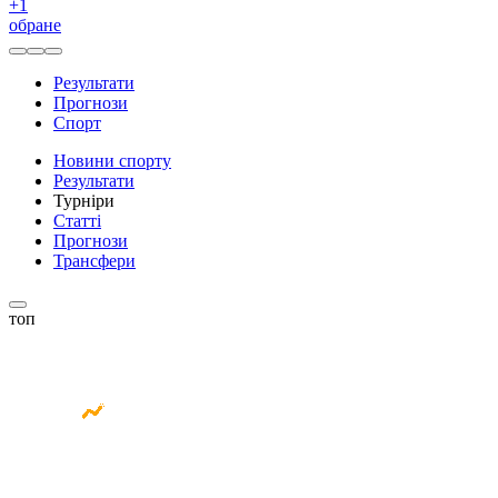
+
1
обране
Результати
Прогнози
Спорт
Новини спорту
Результати
Турніри
Статті
Прогнози
Трансфери
топ