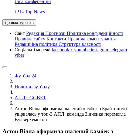
Ліга конференцій
ЛЧ - Top News
До всіх турнірів
Сайт
Редакція
Прогнози
Політика конфіденційності
Правила сайту
Контакти
Правила коментування
Редакційна політика
Структура власності
Соціальні мережі
facebook
x
youtube
instagram
telegram
viber
Футбол 24
Новини футболу
АПЛ з GGBET
Астон Вілла оформила шалений камбек з Брайтоном і
увірвалась у топ-3 АПЛ, команда Зінченка перемогла
Вулверхемптон
Астон Вілла оформила шалений камбек з