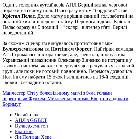
Один з головних аутсайдерів АПЛ
Бернлі
зазнав чергової
поразки на своєму полі. Цього разу катом "бордових" став
Крістал Пелас
. Долю матчу вирішив єдиний гол, забитий на
останній хвилині першого тайму. Перемога підняла Крістал
Пелас одразу на 5 позицій – "склярі" відтепер п'яті. Бернлі
передостанній.
За схожим сценарієм відбувалось протистояння між
Вулверхемптоном та Ноттінгем Форест
. Найгірша команда
АПЛ трималась півтора тайми, але, зрештою, пропустила.
Український півзахисник Олександр Зінченко не потрапив у
заявку – наш земляк вже повернувся до тренувань у загальній
групі, але поки не готовий повноцінно. Перемога дозволила
Ноттінгему набрати 15 очок і залишитись на 16-й сходинці,
"вовки" безнадійно останні.
Манчестер Сіті у божевільному матчі з 9-ма голами
перестріляв Фулхем, Миколенко допоміг Евертону здолати
Борнмут
Читайте ще
:
АПЛ з GGBET
Вулверхемптон
Брайтон
Ян Пол ван Хеке