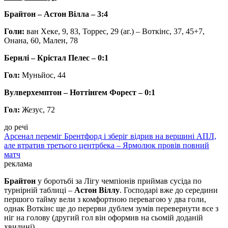
Брайтон – Астон Вілла – 3:4
Голи:
ван Хеке, 9, 83, Торрес, 29 (аг.) – Воткінс, 37, 45+7,
Онана, 60, Мален, 78
Бернлі – Крістал Пелес – 0:1
Гол:
Муньйос, 44
Вулверхемптон – Ноттінгем Форест – 0:1
Гол:
Жезус, 72
до речі
Арсенал переміг Брентфорд і зберіг відрив на вершині АПЛ,
але втратив третього центрбека – Ярмолюк провів повний
матч
реклама
Брайтон
у боротьбі за Лігу чемпіонів приймав сусіда по
турнірній таблиці –
Астон Віллу
. Господарі вже до середини
першого тайму вели з комфортною перевагою у два голи,
однак Воткінс ще до перерви дублем зумів перевернути все з
ніг на голову (другий гол він оформив на сьомій доданій
хвилині).