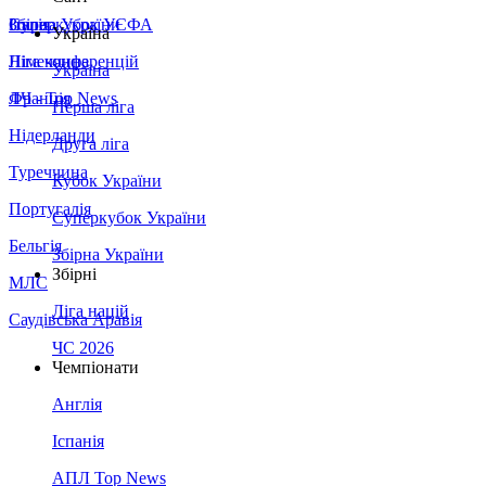
Збірна України
Італія
Суперкубок УЄФА
Україна
Німеччина
Ліга конференцій
Україна
Франція
ЛЧ - Top News
Перша ліга
Нідерланди
Друга ліга
Туреччина
Кубок України
Португалія
Суперкубок України
Бельгія
Збірна України
Збірні
МЛС
Ліга націй
Саудівська Аравія
ЧС 2026
Чемпіонати
Англія
Іспанія
АПЛ Top News