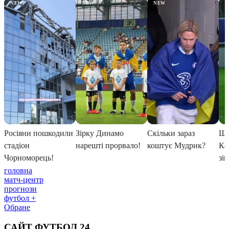
головна
матч-центр
прогнози
футбол +
Обране
САЙТ ФУТБОЛ 24