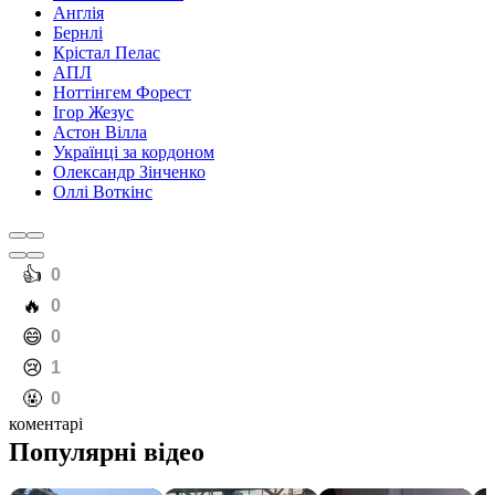
Англія
Бернлі
Крістал Пелас
АПЛ
Ноттінгем Форест
Ігор Жезус
Астон Вілла
Українці за кордоном
Олександр Зінченко
Оллі Воткінс
️👍
0
️🔥
0
️😄
0
️😢
1
️🤬
0
коментарі