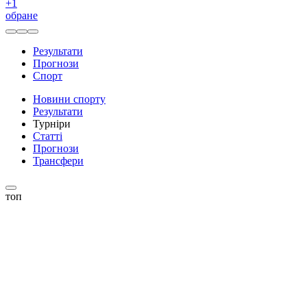
+
1
обране
Результати
Прогнози
Спорт
Новини спорту
Результати
Турніри
Статті
Прогнози
Трансфери
топ