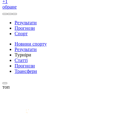
+
1
обране
Результати
Прогнози
Спорт
Новини спорту
Результати
Турніри
Статті
Прогнози
Трансфери
топ