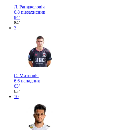
Л. Ранджеловіч
6.8
півзахисник
84’
84’
7
С. Митровіч
6.6
нападник
63’
63’
10