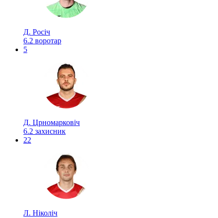
Д. Росіч
6.2
воротар
5
Д. Црномарковіч
6.2
захисник
22
Л. Ніколіч