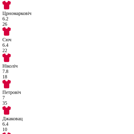
Црномарковіч
6.2
26
Сюч
6.4
22
Ніколіч
7.8
18
Петровіч
7
35
Джаковац
6.4
10