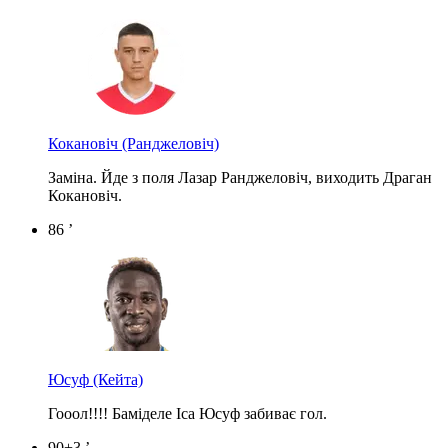
Кокановіч
(Ранджеловіч)
Заміна. Йде з поля Лазар Ранджеловіч, виходить Драган
Кокановіч.
86 ’
Юсуф
(Кейта)
Гооол!!!! Баміделе Іса Юсуф забиває гол.
90+3 ’