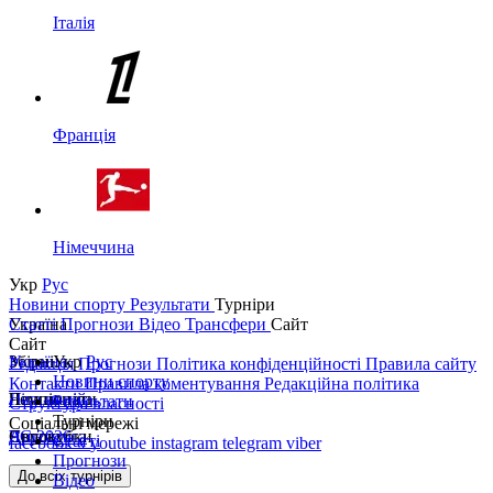
Італія
Франція
Німеччина
Укр
Рус
Новини спорту
Результати
Турніри
Україна
Статті
Прогнози
Відео
Трансфери
Сайт
Сайт
Україна
Збірні
Укр
Рус
Редакція
Прогнози
Політика конфіденційності
Правила сайту
Новини спорту
Контакти
Правила коментування
Редакційна політика
Перша ліга
Ліга націй
Чемпіонати
Результати
Структура власності
Турніри
Соціальні мережі
Друга ліга
ЧС 2026
Англія
Єврокубки
Статті
facebook
x
youtube
instagram
telegram
viber
Прогнози
Кубок України
Іспанія
Ліга чемпіонів
До всіх турнірів
Відео