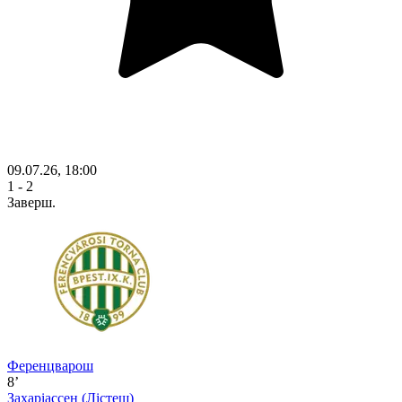
09.07.26, 18:00
1 - 2
Заверш.
Ференцварош
8’
Захаріассен
(Лістеш)