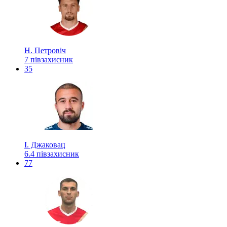
Н. Петровіч
7
півзахисник
35
І. Джаковац
6.4
півзахисник
77