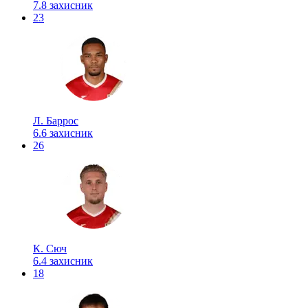
7.8
захисник
23
Л. Баррос
6.6
захисник
26
К. Сюч
6.4
захисник
18