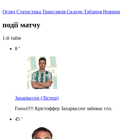
Огляд
Статистика
Трансляція
Склади
Таблиця
Новини
події матчу
1-й тайм
8 ’
Захаріассен
(Лістеш)
Гооол!!!! Крістоффер Захаріассен забиває гол.
45 ’