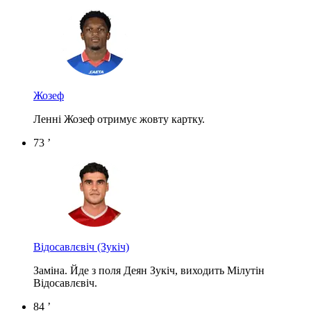
Жозеф
Ленні Жозеф отримує жовту картку.
73 ’
Відосавлєвіч
(Зукіч)
Заміна. Йде з поля Деян Зукіч, виходить Мілутін
Відосавлєвіч.
84 ’