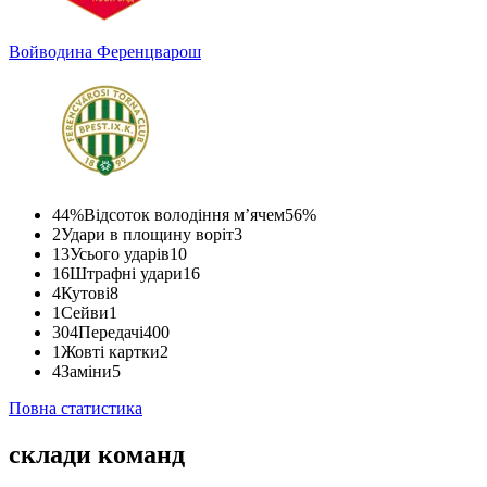
Войводина
Ференцварош
44%
Відсоток володіння м’ячем
56%
2
Удари в площину воріт
3
13
Усього ударів
10
16
Штрафні удари
16
4
Кутові
8
1
Сейви
1
304
Передачі
400
1
Жовті картки
2
4
Заміни
5
Повна статистика
склади команд