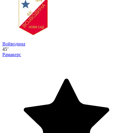
Войводина
45’
Рамакерс