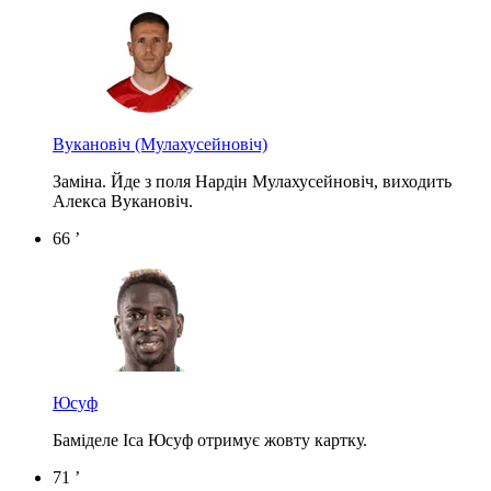
Вукановіч
(Мулахусейновіч)
Заміна. Йде з поля Нардін Мулахусейновіч, виходить
Алекса Вукановіч.
66 ’
Юсуф
Баміделе Іса Юсуф отримує жовту картку.
71 ’