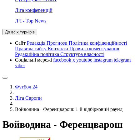
Ліга конференцій
ЛЧ - Top News
До всіх турнірів
Сайт
Редакція
Прогнози
Політика конфіденційності
Правила сайту
Контакти
Правила коментування
Редакційна політика
Структура власності
Соціальні мережі
facebook
x
youtube
instagram
telegram
viber
Футбол 24
Ліга Європи
Войводина - Ференцварош: 1-й відбірковий раунд
Войводина - Ференцварош