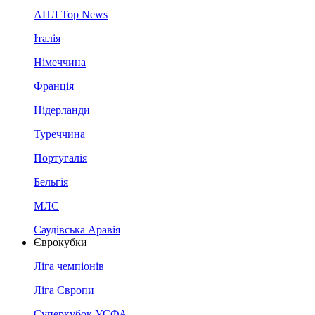
АПЛ Top News
Італія
Німеччина
Франція
Нідерланди
Туреччина
Португалія
Бельгія
МЛС
Саудівська Аравія
Єврокубки
Ліга чемпіонів
Ліга Європи
Суперкубок УЄФА