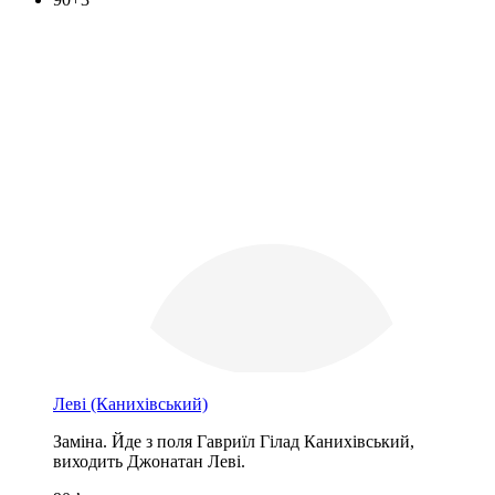
Леві
(Канихівський)
Заміна. Йде з поля Гавриїл Гілад Канихівський,
виходить Джонатан Леві.