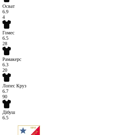
Осват
6.9
4
Гомес
6.5
28
Рамакерс
6.3
20
Лопес Круз
6.7
90
Дібуш
6.5