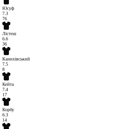
Юсуф
7.3
76
Лістеш
6.6
36
Канихівський
7.5
8
Кейта
7.4
17
Корбу
6.3
14