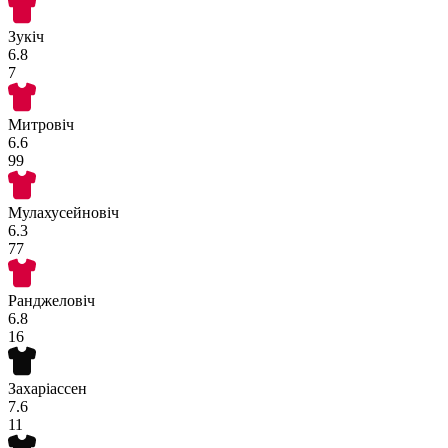
Зукіч
6.8
7
Митровіч
6.6
99
Мулахусейновіч
6.3
77
Ранджеловіч
6.8
16
Захаріассен
7.6
11