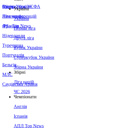
Збірна України
Італія
Суперкубок УЄФА
Україна
Німеччина
Ліга конференцій
Україна
Франція
ЛЧ - Top News
Перша ліга
Нідерланди
Друга ліга
Туреччина
Кубок України
Португалія
Суперкубок України
Бельгія
Збірна України
Збірні
МЛС
Ліга націй
Саудівська Аравія
ЧС 2026
Чемпіонати
Англія
Іспанія
АПЛ Top News