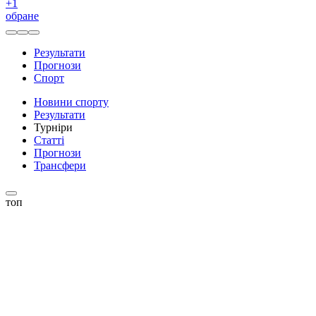
+
1
обране
Результати
Прогнози
Спорт
Новини спорту
Результати
Турніри
Статті
Прогнози
Трансфери
топ