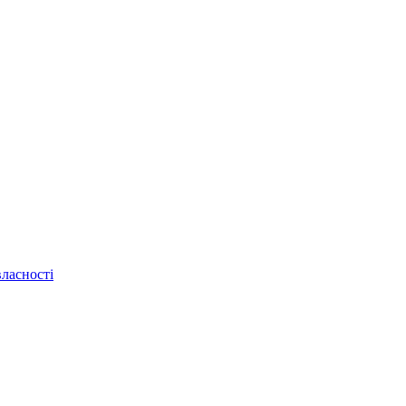
ласності