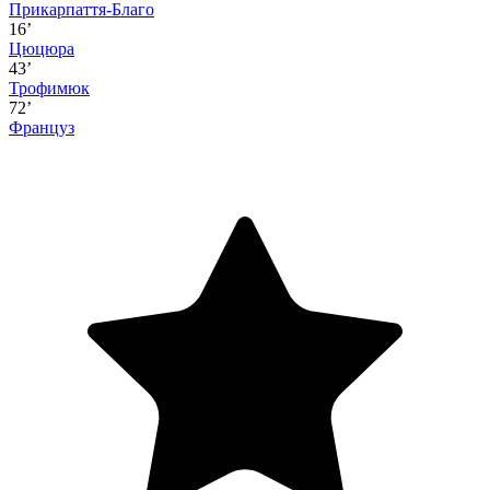
Прикарпаття-Благо
16’
Цюцюра
43’
Трофимюк
72’
Француз