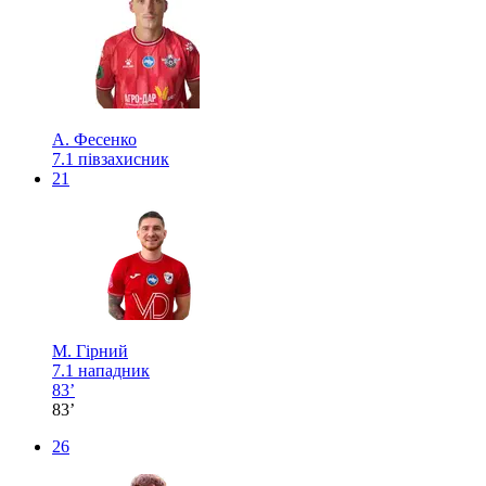
А. Фесенко
7.1
півзахисник
21
М. Гірний
7.1
нападник
83’
83’
26