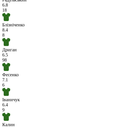
6.8
18
Блізніченко
8.4
8
Дриган
6.5
98
Фесенко
7.1
6
Іваничук
6.4
9
Калин