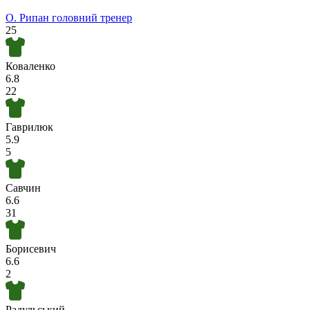
О. Рипан
головний тренер
25
Коваленко
6.8
22
Гаврилюк
5.9
5
Савчин
6.6
31
Борисевич
6.6
2
Радульський