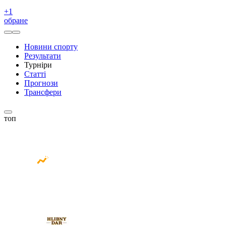
+
1
обране
Новини спорту
Результати
Турніри
Статті
Прогнози
Трансфери
топ