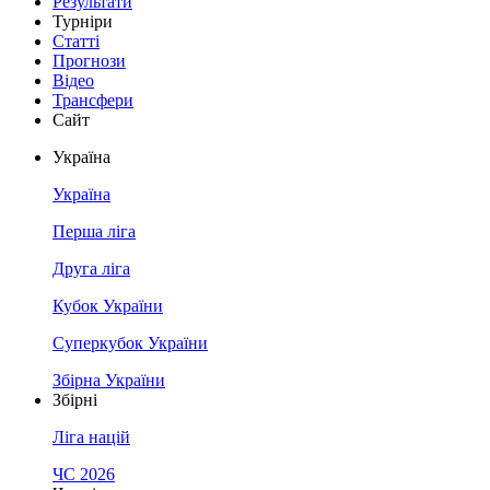
Результати
Турніри
Статті
Прогнози
Відео
Трансфери
Сайт
Україна
Україна
Перша ліга
Друга ліга
Кубок України
Суперкубок України
Збірна України
Збірні
Ліга націй
ЧС 2026