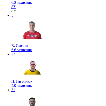
6.8
захисник
83’
83’
5
В. Савчин
6.6
захисник
22
Н. Гаврилюк
5.9
захисник
31