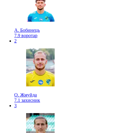
А. Бобинець
7.9
воротар
2
О. Жмуйда
7.1
захисник
3