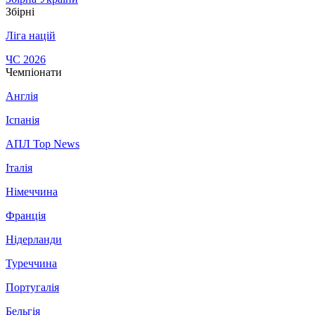
Збірні
Ліга націй
ЧС 2026
Чемпіонати
Англія
Іспанія
АПЛ Top News
Італія
Німеччина
Франція
Нідерланди
Туреччина
Португалія
Бельгія