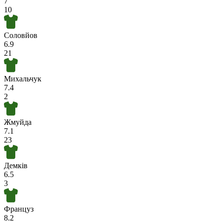
7
10
Соловйов
6.9
21
Михальчук
7.4
2
Жмуйда
7.1
23
Демків
6.5
3
Француз
8.2