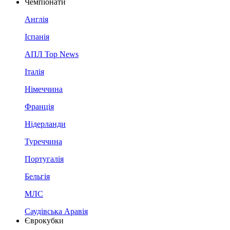
Чемпіонати
Англія
Іспанія
АПЛ Top News
Італія
Німеччина
Франція
Нідерланди
Туреччина
Португалія
Бельгія
МЛС
Саудівська Аравія
Єврокубки