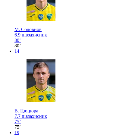
М. Соловйов
6.9
півзахисник
80’
80’
14
В. Цюцюра
7.7
півзахисник
75’
75’
19