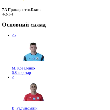
7.3
Прикарпаття-Благо
4-2-3-1
Основний склад
25
М. Коваленко
6.8
воротар
2
В. Радульський