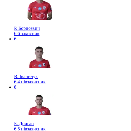
Р. Борисевич
6.6
захисник
6
В. Іваничук
6.4
півзахисник
8
Б. Дриган
6.5
півзахисник