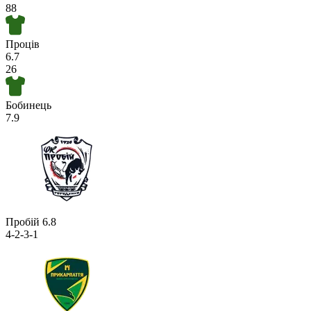
88
Проців
6.7
26
Бобинець
7.9
Пробій
6.8
4-2-3-1