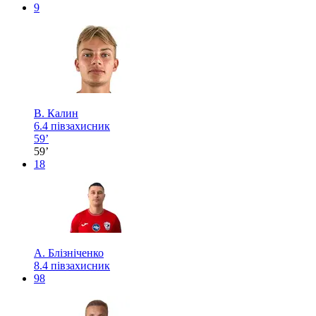
9
В. Калин
6.4
півзахисник
59’
59’
18
А. Блізніченко
8.4
півзахисник
98