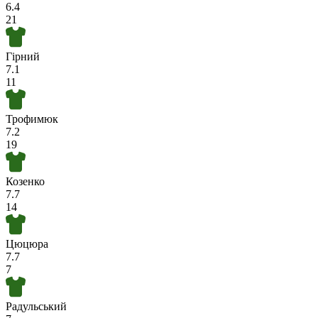
6.4
21
Гірний
7.1
11
Трофимюк
7.2
19
Козенко
7.7
14
Цюцюра
7.7
7
Радульський