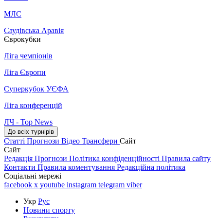
МЛС
Саудівська Аравія
Єврокубки
Ліга чемпіонів
Ліга Європи
Суперкубок УЄФА
Ліга конференцій
ЛЧ - Top News
До всіх турнірів
Статті
Прогнози
Відео
Трансфери
Сайт
Сайт
Редакція
Прогнози
Політика конфіденційності
Правила сайту
Контакти
Правила коментування
Редакційна політика
Соціальні мережі
facebook
x
youtube
instagram
telegram
viber
Укр
Рус
Новини спорту