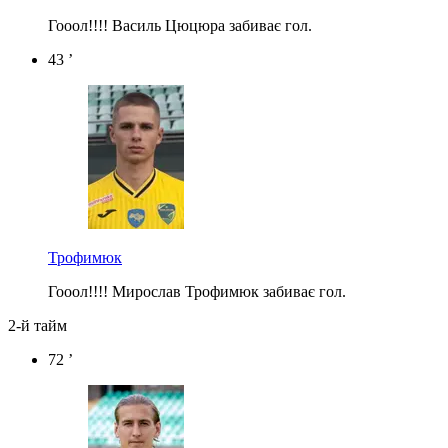
Гооол!!!! Василь Цюцюра забиває гол.
43 ’
Трофимюк
Гооол!!!! Мирослав Трофимюк забиває гол.
2-й тайм
72 ’