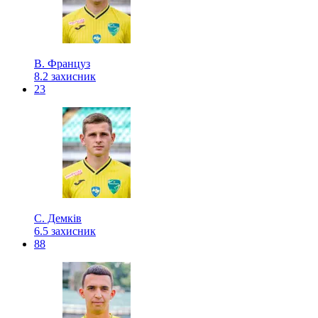
В. Француз
8.2
захисник
23
С. Демків
6.5
захисник
88