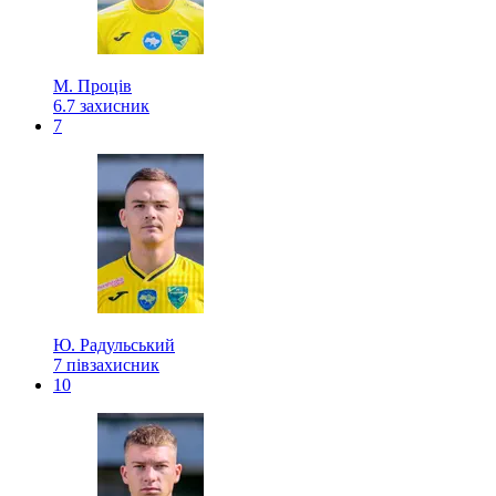
М. Проців
6.7
захисник
7
Ю. Радульський
7
півзахисник
10