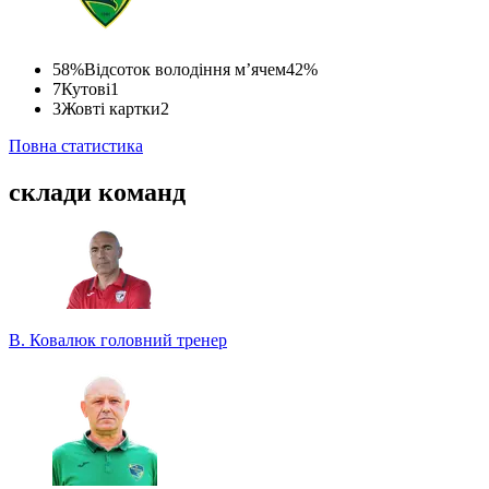
58%
Відсоток володіння м’ячем
42%
7
Кутові
1
3
Жовті картки
2
Повна статистика
склади команд
В. Ковалюк
головний тренер