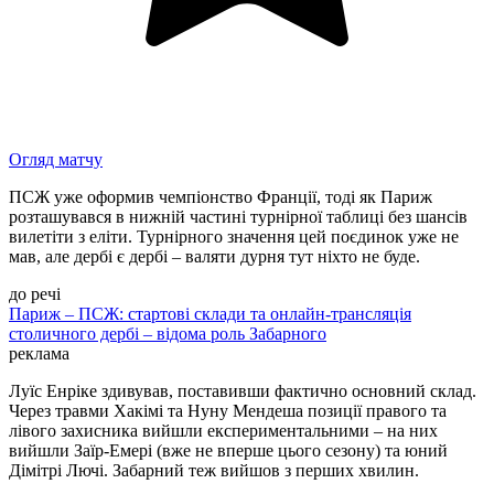
Огляд матчу
ПСЖ уже оформив чемпіонство Франції, тоді як Париж
розташувався в нижній частині турнірної таблиці без шансів
вилетіти з еліти. Турнірного значення цей поєдинок уже не
мав, але дербі є дербі – валяти дурня тут ніхто не буде.
до речі
Париж – ПСЖ: стартові склади та онлайн-трансляція
столичного дербі – відома роль Забарного
реклама
Луїс Енріке здивував, поставивши фактично основний склад.
Через травми Хакімі та Нуну Мендеша позиції правого та
лівого захисника вийшли експериментальними – на них
вийшли Заїр-Емері (вже не вперше цього сезону) та юний
Дімітрі Лючі. Забарний теж вийшов з перших хвилин.