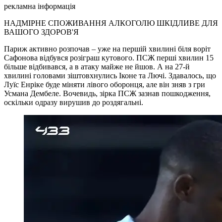
рекламна інформація
НАДМІРНЕ СПОЖИВАННЯ АЛКОГОЛЮ ШКІДЛИВЕ ДЛЯ
ВАШОГО ЗДОРОВ'Я
Париж активно розпочав – уже на першій хвилині біля воріт
Сафонова відбувся розіграш кутового. ПСЖ перші хвилин 15
більше відбивався, а в атаку майже не йшов. А на 27-й
хвилині головами зіштовхнулись Іконе та Лючі. Здавалось, що
Луїс Енріке буде міняти лівого оборонця, але він зняв з гри
Усмана Дембеле. Вочевидь, зірка ПСЖ зазнав пошкодження,
оскільки одразу вирушив до роздягальні.