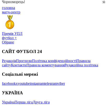
головна
матч-центр
Премія УПЛ
футбол +
Обране
САЙТ ФУТБОЛ 24
Редакція
Прогнози
Політика конфіденційності
Правила
сайту
Контакти
Правила коментування
Редакційна політика
Соціальні мережі
facebook
x
youtube
instagram
telegram
viber
УКРАЇНА
Україна
Перша ліга
Друга ліга