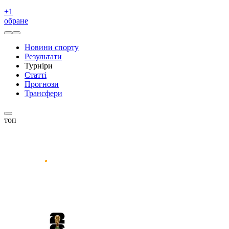
+
1
обране
Новини спорту
Результати
Турніри
Статті
Прогнози
Трансфери
топ