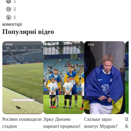
️😄
1
️😢
2
️🤬
1
коментарі