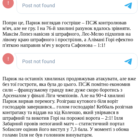
Попри це, Париж виглядав гостріше – ПСЖ контролював
м'яч, але не гру. І на 76-й хвилині рахунок вдалось зрівняти.
Максім Лопез навісив зі штрафного, Леє-Мелю підхопив на
лівому краю штрафного і прострілив, а Алімані Горі ефектно
п'яткою направив м'яч у ворота Сафонова – 1:1!
Париж на останніх хвилинах продовжував атакувати, але вже
без тої гостроти, яка була до цього. ПСЖ помітно економив
сили – французькому гранду вже дуже скоро боротись з
Арсеналом у фіналі Ліги чемпіонів. Але на 90+4 хвилині
Париж вирвав перемогу. Розіграш кутового біля воріт
господарів завершився... голом господарів! Кеббаль розігнав
контратаку та віддав на хід Колеошо, який увірвався в
штрафний та викотив Горі на порожні ворота – 2:1! Ілля
Забарний провів непоганий матч – статистичний портал
Sofascore оцінив його виступ у 7,3 бала. У моменті з обома
голами Ілля не був головним винуватцем.