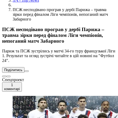
ЛЧ - Top News
ПСЖ несподівано програв у дербі Парижа – травма
зірки перед фіналом Ліги чемпіонів, непоганий матч
Забарного
ПСЖ несподівано програв у дербі Парижа –
травма зірки перед фіналом Ліги чемпіонів,
непоганий матч Забарного
Париж та ПСЖ зустрілись у матчі 34-го туру французької Ліги
1. Результат та огляд зустрічі читайте в цій новині на "Футбол
24".
Поділитись
Спецпроект
1
коментарі