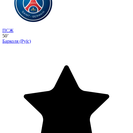
ПСЖ
50’
Барколя
(Руїс)