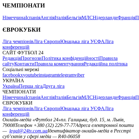
ЧЕМПІОНАТИ
Німеччина
Іспанія
Англія
Італія
Бельгія
МЛС
Нідерланди
Франція
П
ЄВРОКУБКИ
Ліга чемпіонів
Ліга Європи
Юнацька ліга УЄФА
Ліга
конференцій
САЙТ ФУТБОЛ 24
Редакція
Прогнози
Політика конфіденційності
Правила
сайту
Контакти
Правила коментування
Редакційна політика
Соціальні мережі
facebook
x
youtube
instagram
telegram
viber
УКРАЇНА
Україна
Перша ліга
Друга ліга
ЧЕМПІОНАТИ
Німеччина
Іспанія
Англія
Італія
Бельгія
МЛС
Нідерланди
Франція
П
ЄВРОКУБКИ
Ліга чемпіонів
Ліга Європи
Юнацька ліга УЄФА
Ліга
конференцій
Онлайн-медіа «Футбол 24»
пл. Галицька, буд. 15, м. Львів,
79008
Телефон +380 (32) 229-77-77
Адреса електронної пошти
—
legal@24tv.com.ua
Ідентифікатор онлайн-медіа в Реєстрі
суб’єктів у сфері медіа — R40-06058