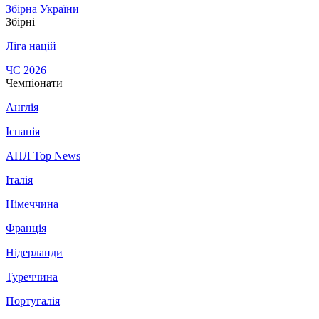
Збірна України
Збірні
Ліга націй
ЧС 2026
Чемпіонати
Англія
Іспанія
АПЛ Top News
Італія
Німеччина
Франція
Нідерланди
Туреччина
Португалія