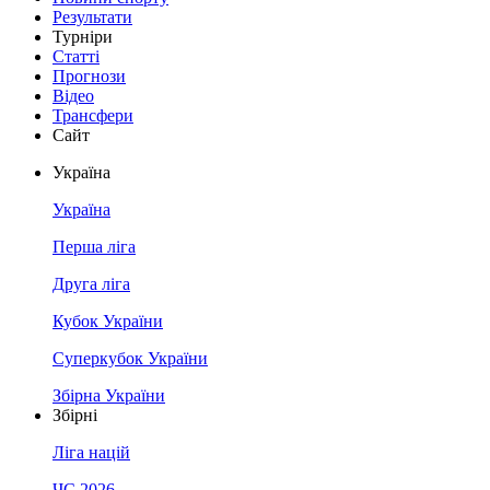
Результати
Турніри
Статті
Прогнози
Відео
Трансфери
Сайт
Україна
Україна
Перша ліга
Друга ліга
Кубок України
Суперкубок України
Збірна України
Збірні
Ліга націй
ЧС 2026