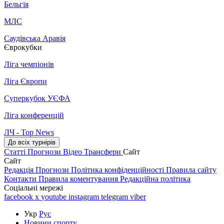
Бельгія
МЛС
Саудівська Аравія
Єврокубки
Ліга чемпіонів
Ліга Європи
Суперкубок УЄФА
Ліга конференцій
ЛЧ - Top News
До всіх турнірів
Статті
Прогнози
Відео
Трансфери
Сайт
Сайт
Редакція
Прогнози
Політика конфіденційності
Правила сайту
Контакти
Правила коментування
Редакційна політика
Соціальні мережі
facebook
x
youtube
instagram
telegram
viber
Укр
Рус
Новини спорту