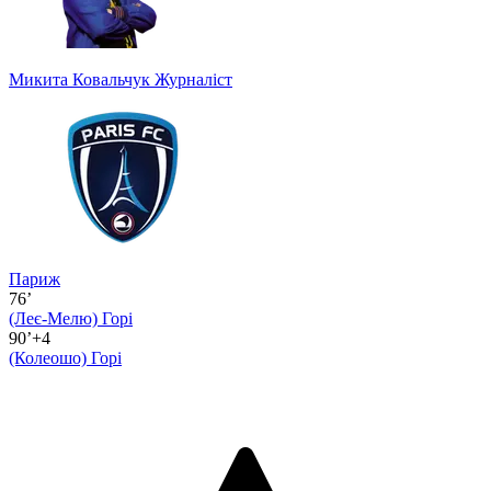
Микита Ковальчук
Журналіст
Париж
76’
(Леє-Мелю)
Горі
90’+4
(Колеошо)
Горі