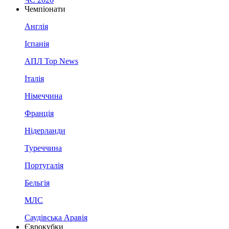
Чемпіонати
Англія
Іспанія
АПЛ Top News
Італія
Німеччина
Франція
Нідерланди
Туреччина
Португалія
Бельгія
МЛС
Саудівська Аравія
Єврокубки