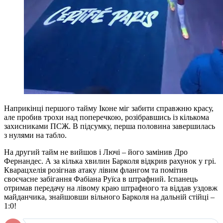
Наприкінці першого тайму Іконе міг забити справжню красу,
але пробив трохи над поперечкою, розібравшись із кількома
захисниками ПСЖ. В підсумку, перша половина завершилась
з нулями на табло.
На другий тайм не вийшов і Лючі – його замінив Дро
Фернандес. А за кілька хвилин Барколя відкрив рахунок у грі.
Кварацхелія розігнав атаку лівим флангом та помітив
своєчасне забігання Фабіана Руїса в штрафний. Іспанець
отримав передачу на лівому краю штрафного та віддав уздовж
майданчика, знайшовши вільного Барколя на дальній стійці –
1:0!