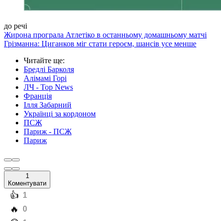
до речі
Жирона програла Атлетіко в останньому домашньому матчі
Грізманна: Циганков міг стати героєм, шансів усе менше
Читайте ще
:
Бредлі Барколя
Алімамі Горі
ЛЧ - Top News
Франція
Ілля Забарний
Українці за кордоном
ПСЖ
Париж - ПСЖ
Париж
1
Коментувати
️👍
1
️🔥
0