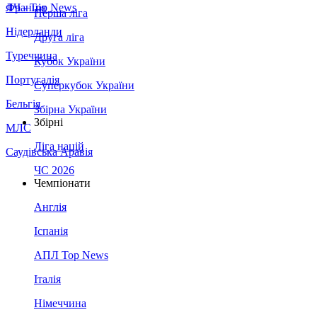
Франція
ЛЧ - Top News
Перша ліга
Нідерланди
Друга ліга
Туреччина
Кубок України
Португалія
Суперкубок України
Бельгія
Збірна України
Збірні
МЛС
Ліга націй
Саудівська Аравія
ЧС 2026
Чемпіонати
Англія
Іспанія
АПЛ Top News
Італія
Німеччина