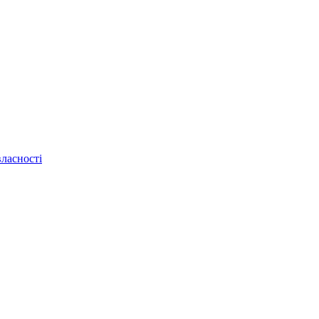
ласності