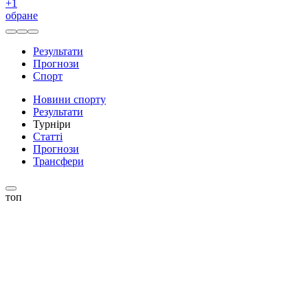
+
1
обране
Результати
Прогнози
Спорт
Новини спорту
Результати
Турніри
Статті
Прогнози
Трансфери
топ