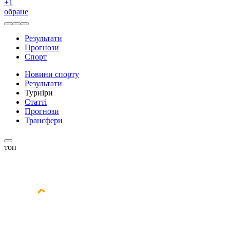
+
1
обране
Результати
Прогнози
Спорт
Новини спорту
Результати
Турніри
Статті
Прогнози
Трансфери
топ