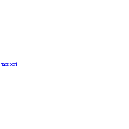
ласності