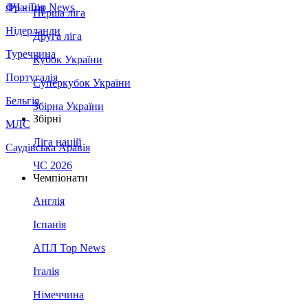
Франція
ЛЧ - Top News
Перша ліга
Нідерланди
Друга ліга
Туреччина
Кубок України
Португалія
Суперкубок України
Бельгія
Збірна України
Збірні
МЛС
Ліга націй
Саудівська Аравія
ЧС 2026
Чемпіонати
Англія
Іспанія
АПЛ Top News
Італія
Німеччина