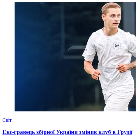
Світ
Екс-гравець збірної України змінив клуб в Грузії