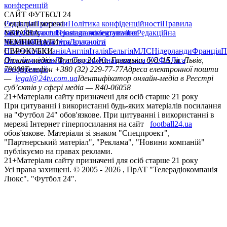
конференцій
САЙТ ФУТБОЛ 24
Редакція
Соціальні мережі
Прогнози
Політика конфіденційності
Правила
сайту
facebook
УКРАЇНА
Контакти
x
youtube
Правила коментування
instagram
telegram
viber
Редакційна
політика
Україна
ЧЕМПІОНАТИ
Перша ліга
Структура власності
Друга ліга
Німеччина
ЄВРОКУБКИ
Іспанія
Англія
Італія
Бельгія
МЛС
Нідерланди
Франція
П
Ліга чемпіонів
Онлайн-медіа «Футбол 24»
Ліга Європи
Юнацька ліга УЄФА
пл. Галицька, буд. 15, м. Львів,
Ліга
конференцій
79008
Телефон +380 (32) 229-77-77
Адреса електронної пошти
—
legal@24tv.com.ua
Ідентифікатор онлайн-медіа в Реєстрі
суб’єктів у сфері медіа — R40-06058
21+
Матеріали сайту призначені для осіб старше 21 року
При цитуванні і використанні будь-яких матеріалів посилання
на "Футбол 24" обов'язкове. При цитуванні і використанні в
мережі Інтернет гіперпосилання на сайт
football24.ua
обов'язкове. Матеріали зі знаком "Спецпроект",
"Партнерський матеріал", "Реклама", "Новини компаній"
публікуємо на правах реклами.
21+
Матеріали сайту призначені для осіб старше 21 року
Усi права захищенi. © 2005 -
2026
, ПрАТ "Телерадіокомпанія
Люкс". "Футбол 24".