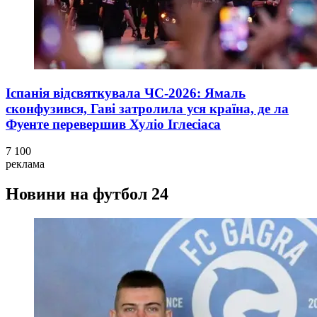
Іспанія відсвяткувала ЧС-2026: Ямаль
сконфузився, Гаві затролила уся країна, де ла
Фуенте перевершив Хуліо Іглесіаса
7 100
реклама
Новини на футбол 24