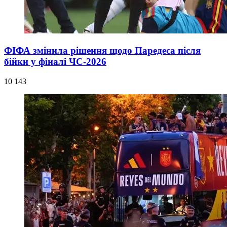
ФІФА змінила рішення щодо Паредеса після
бійки у фіналі ЧС-2026
10 143