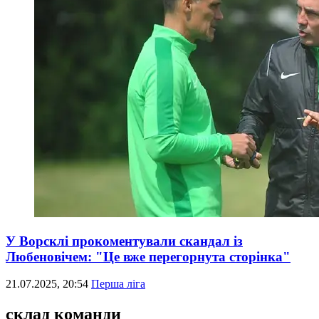
У Ворсклі прокоментували скандал із
Любеновічем: "Це вже перегорнута сторінка"
21.07.2025, 20:54
Перша ліга
склад команди