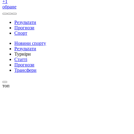
+
1
обране
Результати
Прогнози
Спорт
Новини спорту
Результати
Турніри
Статті
Прогнози
Трансфери
топ