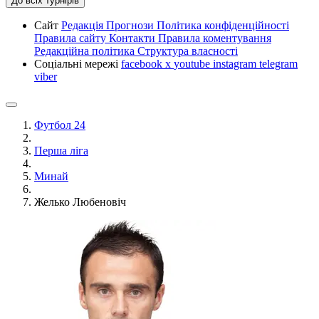
До всіх турнірів
Сайт
Редакція
Прогнози
Політика конфіденційності
Правила сайту
Контакти
Правила коментування
Редакційна політика
Структура власності
Соціальні мережі
facebook
x
youtube
instagram
telegram
viber
Футбол 24
Перша ліга
Минай
Желько Любеновіч