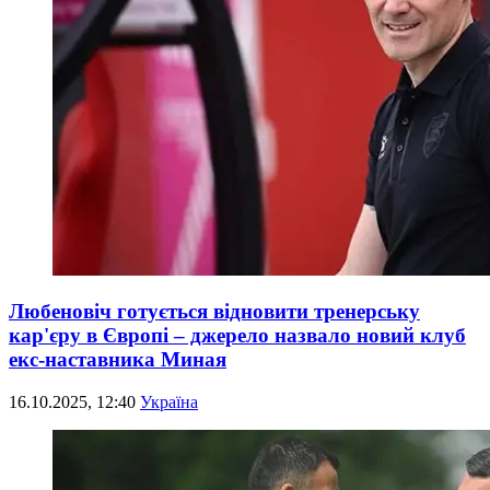
Любеновіч готується відновити тренерську
кар'єру в Європі – джерело назвало новий клуб
екс-наставника Миная
16.10.2025, 12:40
Україна