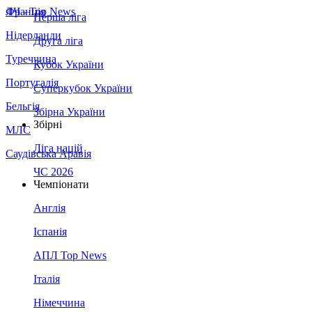
Франція
ЛЧ - Top News
Перша ліга
Нідерланди
Друга ліга
Туреччина
Кубок України
Португалія
Суперкубок України
Бельгія
Збірна України
Збірні
МЛС
Ліга націй
Саудівська Аравія
ЧС 2026
Чемпіонати
Англія
Іспанія
АПЛ Top News
Італія
Німеччина