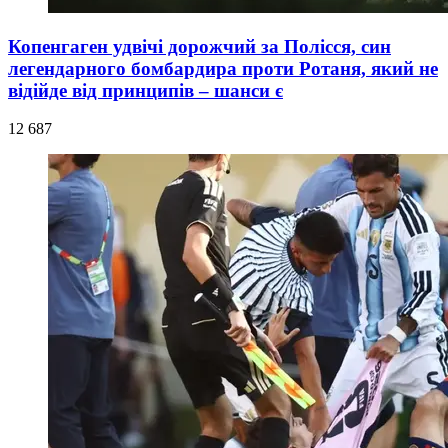
Копенгаген удвічі дорожчий за Полісся, син
легендарного бомбардира проти Ротаня, який не
відійде від принципів – шанси є
12 687