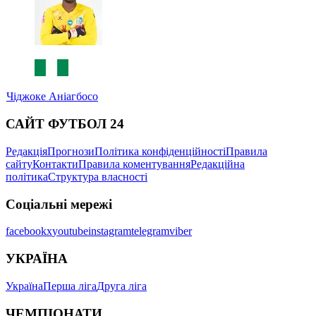
Чіджоке Аніагбосо
САЙТ ФУТБОЛ 24
Редакція
Прогнози
Політика конфіденційності
Правила
сайту
Контакти
Правила коментування
Редакційна
політика
Структура власності
Соціальні мережі
facebook
x
youtube
instagram
telegram
viber
УКРАЇНА
Україна
Перша ліга
Друга ліга
ЧЕМПІОНАТИ