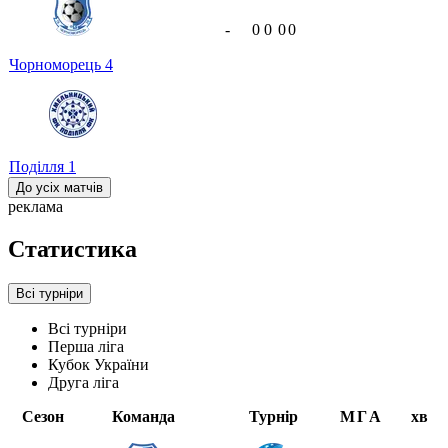
-
0
0
0
0
Чорноморець
4
Поділля
1
До усіх матчів
реклама
Статистика
Всі турніри
Всі турніри
Перша ліга
Кубок України
Друга ліга
Сезон
Команда
Турнір
М
Г
А
хв