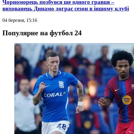
Чорноморець позбувся ще одного гравця –
вихованець Динамо дограє сезон в іншому клубі
04 березня, 15:16
Популярне на футбол 24