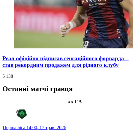
Реал офіційно підписав сенсаційного форварда –
став рекордним продажем для рідного клубу
5 138
Останні матчі гравця
хв
Г
А
Перша ліга
14:00,
17 трав. 2026