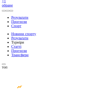
+
1
обране
Результати
Прогнози
Спорт
Новини спорту
Результати
Турніри
Статті
Прогнози
Трансфери
топ