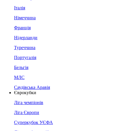
Італія
Німеччина
Франція
Нідерланди
Туреччина
Португалія
Бельгія
МЛС
Саудівська Аравія
Єврокубки
Ліга чемпіонів
Ліга Європи
Суперкубок УЄФА