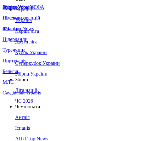
Збірна України
Італія
Суперкубок УЄФА
Україна
Німеччина
Ліга конференцій
Україна
Франція
ЛЧ - Top News
Перша ліга
Нідерланди
Друга ліга
Туреччина
Кубок України
Португалія
Суперкубок України
Бельгія
Збірна України
Збірні
МЛС
Ліга націй
Саудівська Аравія
ЧС 2026
Чемпіонати
Англія
Іспанія
АПЛ Top News