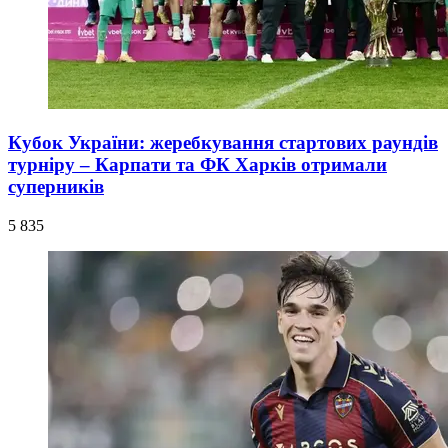
Кубок України: жеребкування стартових раундів
турніру – Карпати та ФК Харків отримали
суперників
5 835