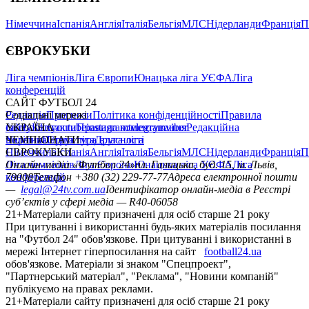
Німеччина
Іспанія
Англія
Італія
Бельгія
МЛС
Нідерланди
Франція
П
ЄВРОКУБКИ
Ліга чемпіонів
Ліга Європи
Юнацька ліга УЄФА
Ліга
конференцій
САЙТ ФУТБОЛ 24
Редакція
Соціальні мережі
Прогнози
Політика конфіденційності
Правила
сайту
facebook
УКРАЇНА
Контакти
x
youtube
Правила коментування
instagram
telegram
viber
Редакційна
політика
Україна
ЧЕМПІОНАТИ
Перша ліга
Структура власності
Друга ліга
Німеччина
ЄВРОКУБКИ
Іспанія
Англія
Італія
Бельгія
МЛС
Нідерланди
Франція
П
Ліга чемпіонів
Онлайн-медіа «Футбол 24»
Ліга Європи
Юнацька ліга УЄФА
пл. Галицька, буд. 15, м. Львів,
Ліга
конференцій
79008
Телефон +380 (32) 229-77-77
Адреса електронної пошти
—
legal@24tv.com.ua
Ідентифікатор онлайн-медіа в Реєстрі
суб’єктів у сфері медіа — R40-06058
21+
Матеріали сайту призначені для осіб старше 21 року
При цитуванні і використанні будь-яких матеріалів посилання
на "Футбол 24" обов'язкове. При цитуванні і використанні в
мережі Інтернет гіперпосилання на сайт
football24.ua
обов'язкове. Матеріали зі знаком "Спецпроект",
"Партнерський матеріал", "Реклама", "Новини компаній"
публікуємо на правах реклами.
21+
Матеріали сайту призначені для осіб старше 21 року