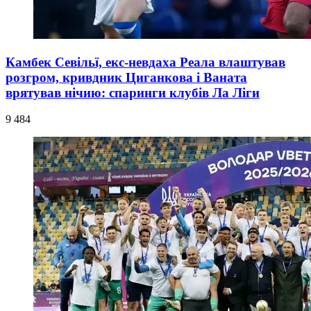
Камбек Севільї, екс-невдаха Реала влаштував
розгром, кривдник Циганкова і Ваната
врятував нічию: спаринги клубів Ла Ліги
9 484