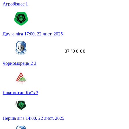
Агробізнес
1
Друга ліга
17:00,
22 лист. 2025
37
ʼ
0
0
0
0
Чорноморець-2
3
Локомотив Київ
3
Перша ліга
14:00,
22 лист. 2025