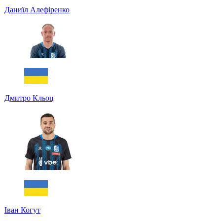
Даниїл Алефіренко
Дмитро Кльоц
Іван Когут