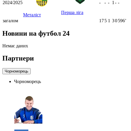
2024/2025
-
-
-
1
-
-
Перша ліга
Металіст
загалом
17
5
1
3
0
596ʼ
Новини на футбол 24
Немає даних
Партнери
Чорноморець
Чорноморець