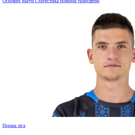
Основне
Матчі
Статистика
Новини
трансфери
Перша ліга