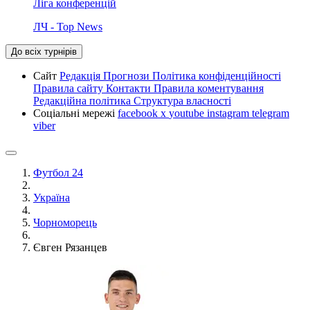
Ліга конференцій
ЛЧ - Top News
До всіх турнірів
Сайт
Редакція
Прогнози
Політика конфіденційності
Правила сайту
Контакти
Правила коментування
Редакційна політика
Структура власності
Соціальні мережі
facebook
x
youtube
instagram
telegram
viber
Футбол 24
Україна
Чорноморець
Євген Рязанцев