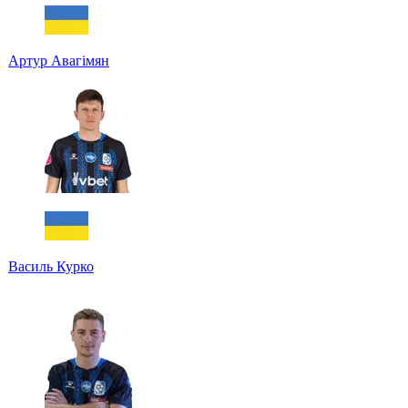
Артур Авагімян
Василь Курко