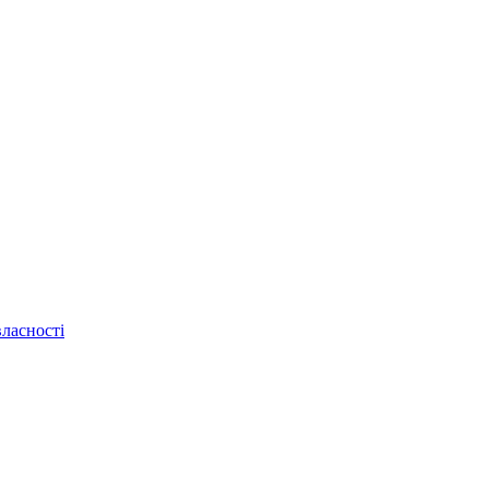
ласності