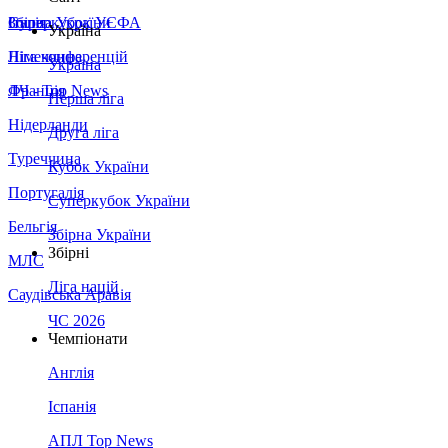
Збірна України
Італія
Суперкубок УЄФА
Україна
Німеччина
Ліга конференцій
Україна
Франція
ЛЧ - Top News
Перша ліга
Нідерланди
Друга ліга
Туреччина
Кубок України
Португалія
Суперкубок України
Бельгія
Збірна України
Збірні
МЛС
Ліга націй
Саудівська Аравія
ЧС 2026
Чемпіонати
Англія
Іспанія
АПЛ Top News