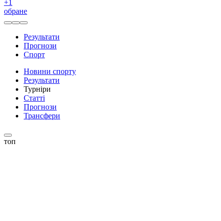
+
1
обране
Результати
Прогнози
Спорт
Новини спорту
Результати
Турніри
Статті
Прогнози
Трансфери
топ