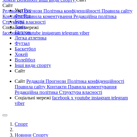
Сайт
Укр
Рус
Редакція
Прогнози
Політика конфіденційності
Правила сайту
Футбол
Контакти
Правила коментування
Редакційна політика
Бокс
Структура власності
Теніс
Соціальні мережі
Біатлон
facebook
x
youtube
instagram
telegram
viber
Легка атлетика
Футзал
Баскетбол
Хокей
Волейбол
Інші види спорту
Сайт
Сайт
Редакція
Прогнози
Політика конфіденційності
Правила сайту
Контакти
Правила коментування
Редакційна політика
Структура власності
Соціальні мережі
facebook
x
youtube
instagram
telegram
viber
Спорт
Новини Спорту