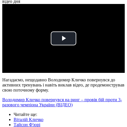
відео дня
Play
Video
Нагадаємо, нещодавно Володимир Кличко повернувся до
активних тренувань і навіть виклав відео, де продемонстрував
свою поточному форму.
Володимир Кличко повернувся на ринг – провів бій проти 3-
разового чемпіона України (ВІДЕО)
Читайте ще
:
Віталій Кличко
Тайсон Ф'юрі