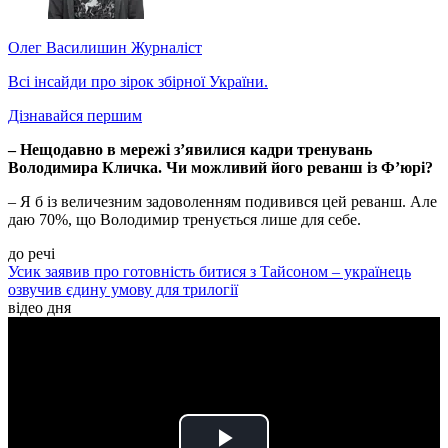
Олег Василишин
Журналіст
Всі інсайди про зірок збірної України.
Дізнавайся першим
– Нещодавно в мережі з’явилися кадри тренувань
Володимира Кличка. Чи можливий його реванш із Ф’юрі?
– Я б із величезним задоволенням подивився цей реванш. Але
даю 70%, що Володимир тренується лише для себе.
до речі
Усик заявив про готовність битися з Тайсоном – українець
озвучив єдину умову для трилогії
відео дня