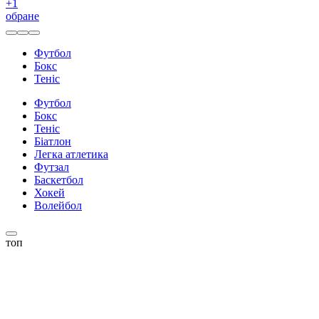
+
1
обране
Футбол
Бокс
Теніс
Футбол
Бокс
Теніс
Біатлон
Легка атлетика
Футзал
Баскетбол
Хокей
Волейбол
топ