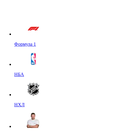
Формула 1
НБА
НХЛ