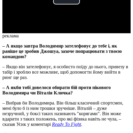
Play
Video
реклама
– А якщо завтра Володимир зателефонує до тебе і, як
раніше це зробив Джошуа, захоче попрацювати з твоєю
командою?
– Якщо він зателефонує, я особисто поїду до нього, привезу в
табір і зроблю все можливе, щоб допомогти йому вийти в
ринг ще раз.
– А якби тобі довелося обирати бій проти пікового
Володимира чи Віталія Кличка?
– Вибрав би Володимира. Він більш класичний спортсмен,
мені було б із ним трошки зручніше. Віталій – дуже
незручний, у боксі таких називають "корягами". Він може
вдарити з таких положень, про які фізика навіть не чула, –
сказав Усик у коментарі
Ready To Fight
.