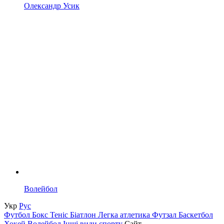
Олександр Усик
Волейбол
Укр
Рус
Футбол
Бокс
Теніс
Біатлон
Легка атлетика
Футзал
Баскетбол
Хокей
Волейбол
Інші види спорту
Сайт