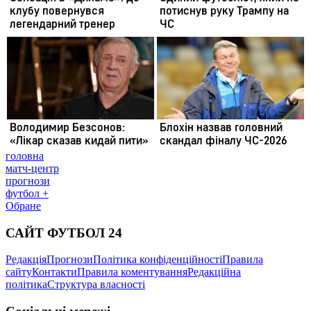
головна
матч-центр
прогнози
футбол +
Обране
САЙТ ФУТБОЛ 24
Редакція
Прогнози
Політика конфіденційності
Правила
сайту
Контакти
Правила коментування
Редакційна
політика
Структура власності