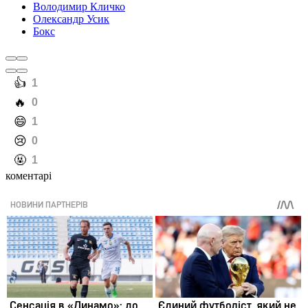
Володимир Кличко
Олександр Усик
Бокс
️👍
1
️🔥
0
️😄
1
️😢
0
️🤬
1
коментарі