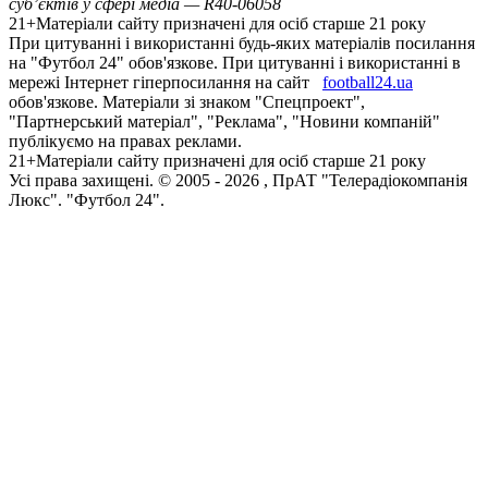
суб’єктів у сфері медіа — R40-06058
21+
Матеріали сайту призначені для осіб старше 21 року
При цитуванні і використанні будь-яких матеріалів посилання
на "Футбол 24" обов'язкове. При цитуванні і використанні в
мережі Інтернет гіперпосилання на сайт
football24.ua
обов'язкове. Матеріали зі знаком "Спецпроект",
"Партнерський матеріал", "Реклама", "Новини компаній"
публікуємо на правах реклами.
21+
Матеріали сайту призначені для осіб старше 21 року
Усi права захищенi. © 2005 -
2026
, ПрАТ "Телерадіокомпанія
Люкс". "Футбол 24".