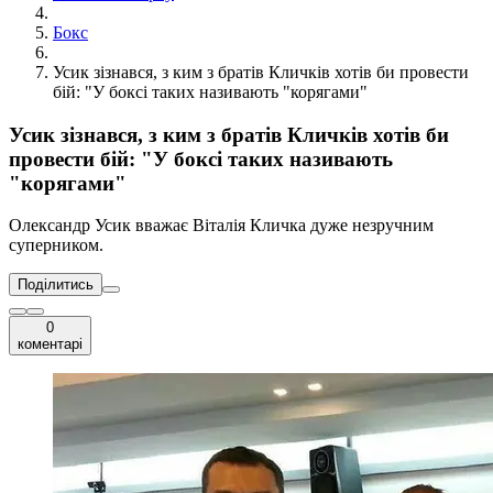
Бокс
Усик зізнався, з ким з братів Кличків хотів би провести
бій: "У боксі таких називають "корягами"
Усик зізнався, з ким з братів Кличків хотів би
провести бій: "У боксі таких називають
"корягами"
Олександр Усик вважає Віталія Кличка дуже незручним
суперником.
Поділитись
0
коментарі