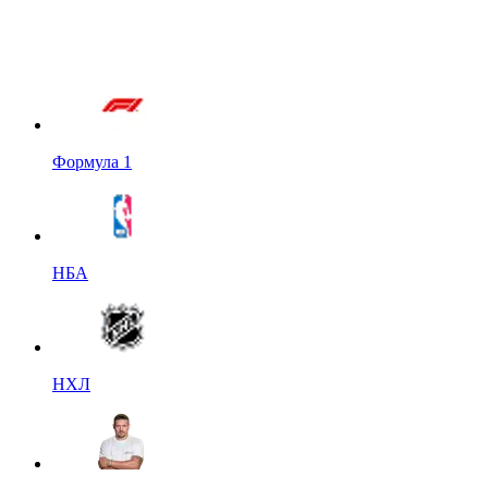
Формула 1
НБА
НХЛ