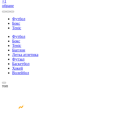
+
1
обране
Футбол
Бокс
Теніс
Футбол
Бокс
Теніс
Біатлон
Легка атлетика
Футзал
Баскетбол
Хокей
Волейбол
топ