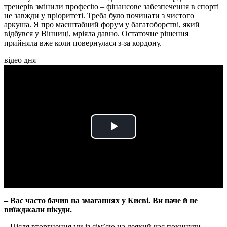
тренерів змінили професію – фінансове забезпечення в спорті
не завжди у пріоритеті. Треба було починати з чистого
аркуша. Я про масштабний форум у багатоборстві, який
відбувся у Вінниці, мріяла давно. Остаточне рішення
прийняла вже коли повернулася з-за кордону.
відео дня
Play
Video
– Вас часто бачив на змаганнях у Києві. Ви наче й не
виїжджали нікуди.
– Після вторгнення ми із сім’єю на деякий час покинули