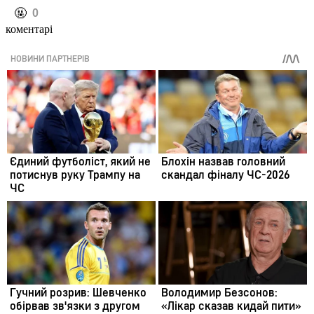
️🤬
0
коментарі