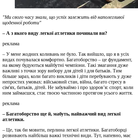
"Ми свого часу знали, що успіх залежить від наполегливої
щоденної роботи"
– А з якого виду легкої атлетики починали ви?
реклама
– У мене жодних коливань не було. Так вийшло, що я в усіх
видах почувалася комфортно. Багатоборство – це фундамент,
на якому будуються майбутні чемпіони. Такі змагання дуже
важливі з точки зору вибору для дітей і для батьків. Тим
більше зараз, коли багато викликів і діти перебувають у дуже
непростих умовах: військовий стан, війна, багато стресу в
сім'ях, батьків, дітей. Не забуваймо і про здоров’я: спорт, коли
ним займаєшся, стає твоєю частиною протягом усього життя.
реклама
– Багатоборство ще й, мабуть, найважчий вид легкої
атлетики.
– Це, так би мовити, перлина легкої атлетики. Багатоборці
розвивають найбільш важкі технічні види. Тут, напевно, має