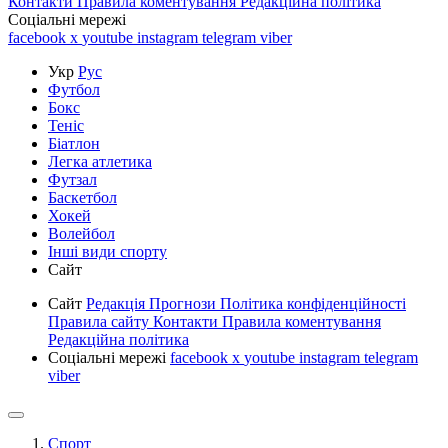
Контакти
Правила коментування
Редакційна політика
Соціальні мережі
facebook
x
youtube
instagram
telegram
viber
Укр
Рус
Футбол
Бокс
Теніс
Біатлон
Легка атлетика
Футзал
Баскетбол
Хокей
Волейбол
Інші види спорту
Сайт
Сайт
Редакція
Прогнози
Політика конфіденційності
Правила сайту
Контакти
Правила коментування
Редакційна політика
Соціальні мережі
facebook
x
youtube
instagram
telegram
viber
Спорт