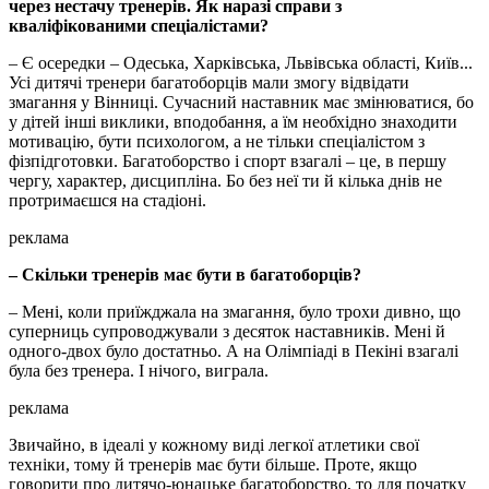
через нестачу тренерів. Як наразі справи з
кваліфікованими спеціалістами?
– Є осередки – Одеська, Харківська, Львівська області, Київ...
Усі дитячі тренери багатоборців мали змогу відвідати
змагання у Вінниці. Сучасний наставник має змінюватися, бо
у дітей інші виклики, вподобання, а їм необхідно знаходити
мотивацію, бути психологом, а не тільки спеціалістом з
фізпідготовки. Багатоборство і спорт взагалі – це, в першу
чергу, характер, дисципліна. Бо без неї ти й кілька днів не
протримаєшся на стадіоні.
реклама
– Скільки тренерів має бути в багатоборців?
– Мені, коли приїжджала на змагання, було трохи дивно, що
суперниць супроводжували з десяток наставників. Мені й
одного-двох було достатньо. А на Олімпіаді в Пекіні взагалі
була без тренера. І нічого, виграла.
реклама
Звичайно, в ідеалі у кожному виді легкої атлетики свої
техніки, тому й тренерів має бути більше. Проте, якщо
говорити про дитячо-юнацьке багатоборство, то для початку