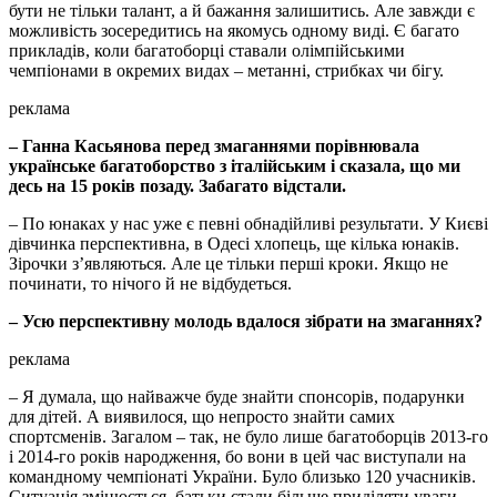
бути не тільки талант, а й бажання залишитись. Але завжди є
можливість зосередитись на якомусь одному виді. Є багато
прикладів, коли багатоборці ставали олімпійськими
чемпіонами в окремих видах – метанні, стрибках чи бігу.
реклама
– Ганна Касьянова перед змаганнями порівнювала
українське багатоборство з італійським і сказала, що ми
десь на 15 років позаду. Забагато відстали.
– По юнаках у нас уже є певні обнадійливі результати. У Києві
дівчинка перспективна, в Одесі хлопець, ще кілька юнаків.
Зірочки з’являються. Але це тільки перші кроки. Якщо не
починати, то нічого й не відбудеться.
– Усю перспективну молодь вдалося зібрати на змаганнях?
реклама
– Я думала, що найважче буде знайти спонсорів, подарунки
для дітей. А виявилося, що непросто знайти самих
спортсменів. Загалом – так, не було лише багатоборців 2013-го
і 2014-го років народження, бо вони в цей час виступали на
командному чемпіонаті України. Було близько 120 учасників.
Ситуація змінюється, батьки стали більше приділяти уваги