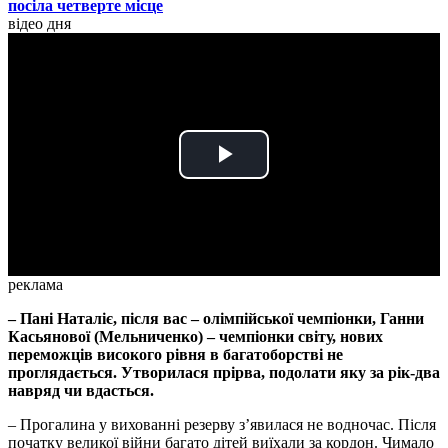
посіла четверте місце
відео дня
Play
Video
реклама
– Пані Наталіє, після вас – олімпійської чемпіонки, Ганни
Касьянової (Мельниченко) – чемпіонки світу, нових
переможців високого рівня в багатоборстві не
проглядається. Утворилася прірва, подолати яку за рік-два
навряд чи вдасться.
– Прогалина у вихованні резерву з’явилася не водночас. Після
початку великої війни багато дітей виїхали за кордон. Чимало