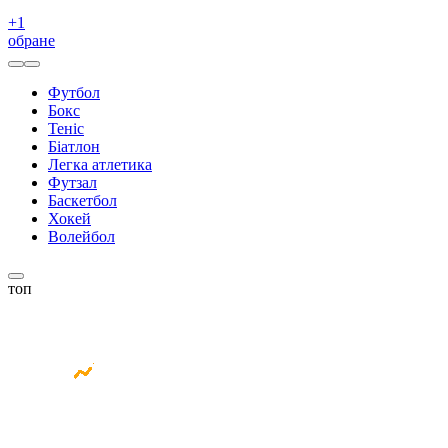
+
1
обране
Футбол
Бокс
Теніс
Біатлон
Легка атлетика
Футзал
Баскетбол
Хокей
Волейбол
топ