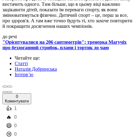
вистачить одного. Тим більше, що в цьому віці важливо
зацікавити дітей, показати їм переваги спорту, як вони
змінюватимуться фізично. Дитячий спорт – це, перш за все,
про здоров'я. А там вже точно будуть ті, хто захоче повторити
й покращити досягнення наших чемпіонів.
до речі
"Орієнтувалися на 206 сантиметрів": тренерка Магучіх
про бездоганний стрибок, плани і тортик до чаю
Читайте ще
:
Статті
Наталія Добринська
Інтерв’ю
0
Коментувати
️👍
1
️🔥
0
️😄
0
️😢
0