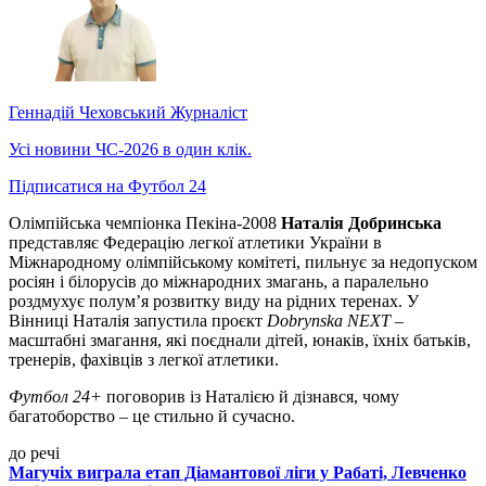
Геннадій Чеховський
Журналіст
Усі новини ЧС-2026 в один клік.
Підписатися на Футбол 24
Олімпійська чемпіонка Пекіна-2008
Наталія Добринська
представляє Федерацію легкої атлетики України в
Міжнародному олімпійському комітеті, пильнує за недопуском
росіян і білорусів до міжнародних змагань, а паралельно
роздмухує полум’я розвитку виду на рідних теренах. У
Вінниці Наталія запустила проєкт
Dobrynska NEXT
–
масштабні змагання, які поєднали дітей, юнаків, їхніх батьків,
тренерів, фахівців з легкої атлетики.
Футбол 24+
поговорив із Наталією й дізнався, чому
багатоборство – це стильно й сучасно.
до речі
Магучіх виграла етап Діамантової ліги у Рабаті, Левченко