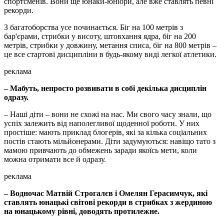
спортсменів. Вони ще юнаки-юніори, але вже ставлять певні
рекорди.
З багатоборства усе починається. Біг на 100 метрів з
бар'єрами, стрибки у висоту, штовхання ядра, біг на 200
метрів, стрибки у довжину, метання списа, біг на 800 метрів –
це все стартові дисципліни в будь-якому виді легкої атлетики.
реклама
– Мабуть, непросто розвивати в собі декілька дисциплін
одразу.
– Наші діти – вони не схожі на нас. Ми свого часу знали, що
успіх залежить від наполегливої щоденної роботи. У них
простіше: мають приклад блогерів, які за кілька соціальних
постів стають мільйонерами. Діти задумуються: навіщо тато з
мамою привчають до обмежень заради якоїсь мети, коли
можна отримати все й одразу.
реклама
– Водночас Матвій Строгалєв і Омелян Герасимчук, які
ставлять юнацькі світові рекорди в стрибках з жердиною
на юнацькому рівні, доводять протилежне.