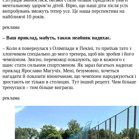
ментальному здоров’ю дітей. Вірю, що наші діти після усіх
випробувань зможуть тепер усе. Це наша перспектива на
найближчі 10 років.
реклама
– Ваш приклад, мабуть, також неабияк надихає.
– Коли я повернулася з Олімпіади в Пекіні, то приїхав тато з
хлопчиком спеціально до мого тренера, щоб він зробив і його
чемпіоном. Звісно, переможці показують, що в кожного є
шанс стати сильним спортсменом. Як зараз багатьох надихає
приклад Ярослави Магучіх. Мені, безумовно, хочеться
нагадати й показати вінничанам, що чемпіони народжуються і
зростають не тільки в столицях. Тут інший рецепт. Чим більше
тренуєшся – тим більше виграєш.
реклама