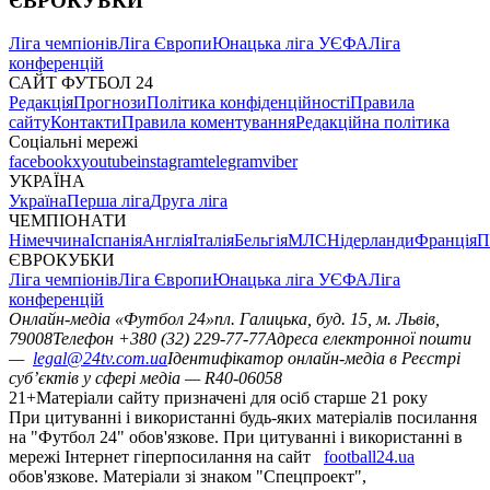
ЄВРОКУБКИ
Ліга чемпіонів
Ліга Європи
Юнацька ліга УЄФА
Ліга
конференцій
САЙТ ФУТБОЛ 24
Редакція
Прогнози
Політика конфіденційності
Правила
сайту
Контакти
Правила коментування
Редакційна політика
Соціальні мережі
facebook
x
youtube
instagram
telegram
viber
УКРАЇНА
Україна
Перша ліга
Друга ліга
ЧЕМПІОНАТИ
Німеччина
Іспанія
Англія
Італія
Бельгія
МЛС
Нідерланди
Франція
П
ЄВРОКУБКИ
Ліга чемпіонів
Ліга Європи
Юнацька ліга УЄФА
Ліга
конференцій
Онлайн-медіа «Футбол 24»
пл. Галицька, буд. 15, м. Львів,
79008
Телефон +380 (32) 229-77-77
Адреса електронної пошти
—
legal@24tv.com.ua
Ідентифікатор онлайн-медіа в Реєстрі
суб’єктів у сфері медіа — R40-06058
21+
Матеріали сайту призначені для осіб старше 21 року
При цитуванні і використанні будь-яких матеріалів посилання
на "Футбол 24" обов'язкове. При цитуванні і використанні в
мережі Інтернет гіперпосилання на сайт
football24.ua
обов'язкове. Матеріали зі знаком "Спецпроект",