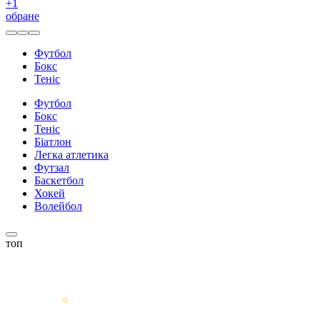
+
1
обране
Футбол
Бокс
Теніс
Футбол
Бокс
Теніс
Біатлон
Легка атлетика
Футзал
Баскетбол
Хокей
Волейбол
топ