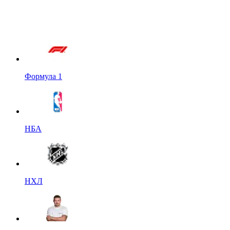
Формула 1
НБА
НХЛ