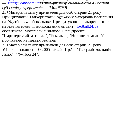
—
legal@24tv.com.ua
Ідентифікатор онлайн-медіа в Реєстрі
суб’єктів у сфері медіа — R40-06058
21+
Матеріали сайту призначені для осіб старше 21 року
При цитуванні і використанні будь-яких матеріалів посилання
на "Футбол 24" обов'язкове. При цитуванні і використанні в
мережі Інтернет гіперпосилання на сайт
football24.ua
обов'язкове. Матеріали зі знаком "Спецпроект",
"Партнерський матеріал", "Реклама", "Новини компаній"
публікуємо на правах реклами.
21+
Матеріали сайту призначені для осіб старше 21 року
Усi права захищенi. © 2005 -
2026
, ПрАТ "Телерадіокомпанія
Люкс". "Футбол 24".