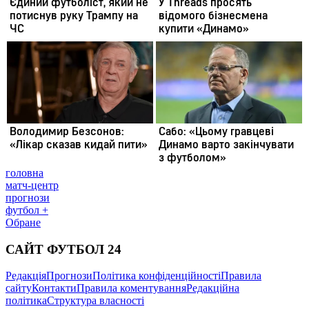
головна
матч-центр
прогнози
футбол +
Обране
САЙТ ФУТБОЛ 24
Редакція
Прогнози
Політика конфіденційності
Правила
сайту
Контакти
Правила коментування
Редакційна
політика
Структура власності