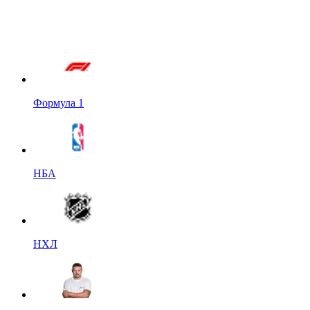
Формула 1
НБА
НХЛ