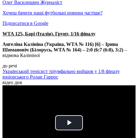
Олег Василишин
Журналіст
Хочеш бачити наші футбольні новини частіше?
Підписатися в Google
WTA 125, Барі (Італія). Грунт, 1/16 фіналу
Ангеліна Калініна (Україна, WTA № 116) [6] – Ірина
Шимановіч (Білорусь, WTA № 164) – 2:0 (6:7 (6:8), 3:2)
–
відмова Калініної
до речі
Український тенісист тріумфально вийшов у 1/8 фіналу
юніорського Ролан Гаррос
відео дня
Play