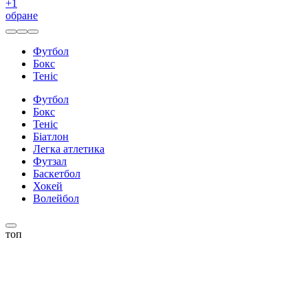
+
1
обране
Футбол
Бокс
Теніс
Футбол
Бокс
Теніс
Біатлон
Легка атлетика
Футзал
Баскетбол
Хокей
Волейбол
топ