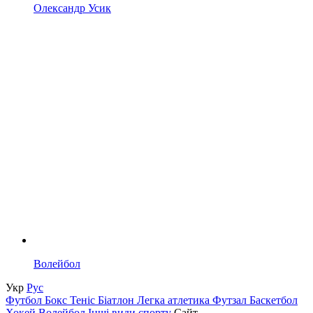
Олександр Усик
Волейбол
Укр
Рус
Футбол
Бокс
Теніс
Біатлон
Легка атлетика
Футзал
Баскетбол
Хокей
Волейбол
Інші види спорту
Сайт