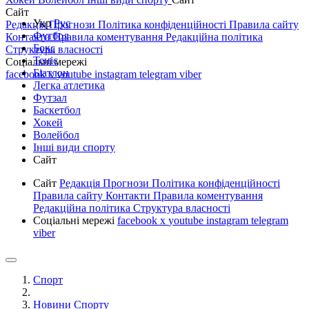
Сайт
Укр
Рус
Редакція
Прогнози
Політика конфіденційності
Правила сайту
Футбол
Контакти
Правила коментування
Редакційна політика
Бокс
Структура власності
Теніс
Соціальні мережі
Біатлон
facebook
x
youtube
instagram
telegram
viber
Легка атлетика
Футзал
Баскетбол
Хокей
Волейбол
Інші види спорту
Сайт
Сайт
Редакція
Прогнози
Політика конфіденційності
Правила сайту
Контакти
Правила коментування
Редакційна політика
Структура власності
Соціальні мережі
facebook
x
youtube
instagram
telegram
viber
Спорт
Новини Спорту