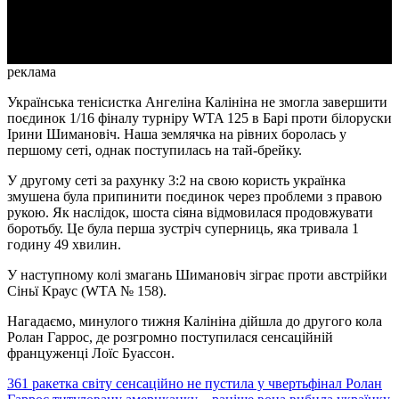
Video
реклама
Українська тенісистка Ангеліна Калініна не змогла завершити
поєдинок 1/16 фіналу турніру WTA 125 в Барі проти білоруски
Ірини Шимановіч. Наша землячка на рівних боролась у
першому сеті, однак поступилась на тай-брейку.
У другому сеті за рахунку 3:2 на свою користь українка
змушена була припинити поєдинок через проблеми з правою
рукою. Як наслідок, шоста сіяна відмовилася продовжувати
боротьбу. Це була перша зустріч суперниць, яка тривала 1
годину 49 хвилин.
У наступному колі змагань Шимановіч зіграє проти австрійки
Сіньї Краус (WTA № 158).
Нагадаємо, минулого тижня Калініна дійшла до другого кола
Ролан Гаррос, де розгромно поступилася сенсаційній
француженці Лоїс Буассон.
361 ракетка світу сенсаційно не пустила у чвертьфінал Ролан