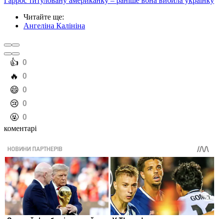
Гаррос титуловану американку – раніше вона вибила українку
Читайте ще
:
Ангеліна Калініна
️👍
0
️🔥
0
️😄
0
️😢
0
️🤬
0
коментарі