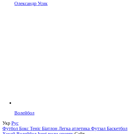
Олександр Усик
Волейбол
Укр
Рус
Футбол
Бокс
Теніс
Біатлон
Легка атлетика
Футзал
Баскетбол
Хокей
Волейбол
Інші види спорту
Сайт