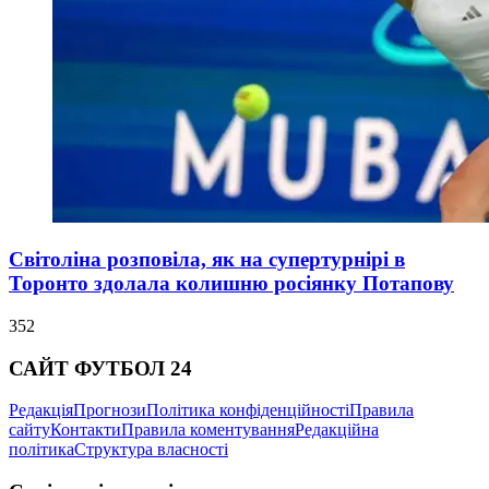
Світоліна розповіла, як на супертурнірі в
Торонто здолала колишню росіянку Потапову
352
САЙТ ФУТБОЛ 24
Редакція
Прогнози
Політика конфіденційності
Правила
сайту
Контакти
Правила коментування
Редакційна
політика
Структура власності