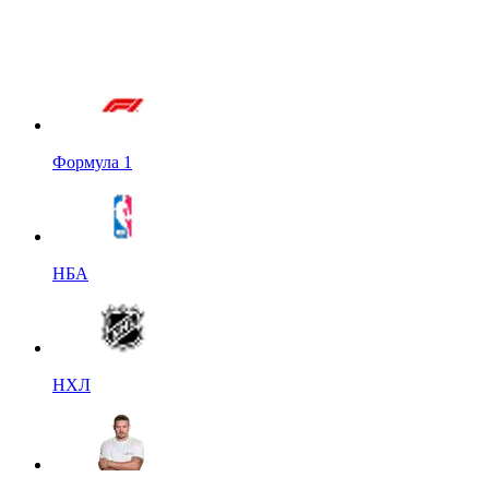
Формула 1
НБА
НХЛ