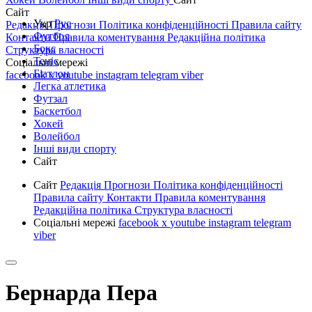
Сайт
Укр
Рус
Редакція
Прогнози
Політика конфіденційності
Правила сайту
Футбол
Контакти
Правила коментування
Редакційна політика
Бокс
Структура власності
Теніс
Соціальні мережі
Біатлон
facebook
x
youtube
instagram
telegram
viber
Легка атлетика
Футзал
Баскетбол
Хокей
Волейбол
Інші види спорту
Сайт
Сайт
Редакція
Прогнози
Політика конфіденційності
Правила сайту
Контакти
Правила коментування
Редакційна політика
Структура власності
Соціальні мережі
facebook
x
youtube
instagram
telegram
viber
Бернарда Пера