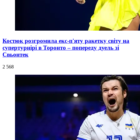
Костюк розгромила екс-п'яту ракетку світу на
супертурнірі в Торонто – попереду дуель зі
Свьонтек
2 568