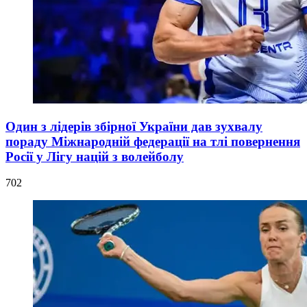
Один з лідерів збірної України дав зухвалу
пораду Міжнародній федерації на тлі повернення
Росії у Лігу націй з волейболу
702