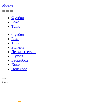
+
1
обране
Футбол
Бокс
Теніс
Футбол
Бокс
Теніс
Біатлон
Легка атлетика
Футзал
Баскетбол
Хокей
Волейбол
топ