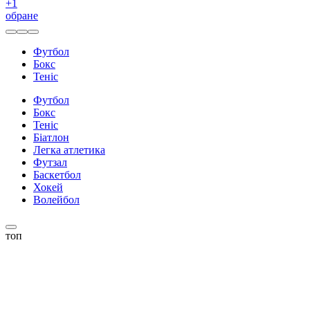
+
1
обране
Футбол
Бокс
Теніс
Футбол
Бокс
Теніс
Біатлон
Легка атлетика
Футзал
Баскетбол
Хокей
Волейбол
топ