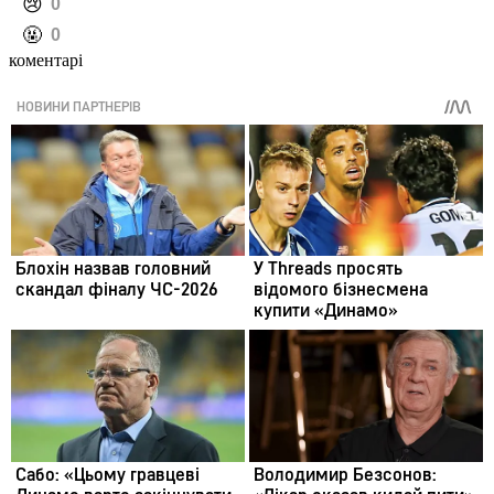
️😢
0
️🤬
0
коментарі