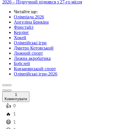
2026 – Підручний піднявся з 27-го місця
Читайте ще
:
Олімпіада 2026
Ангеліна Брикіна
Фристайл
Керлінг
Хокей
Олімпійські ігри
Дмитро Котовський
Лижний спорт
Лижна акробатика
Бобслей
Ковзанярський спорт
Олімпійські ігри-2026
1
Коментувати
️👍
0
️🔥
1
️😄
1