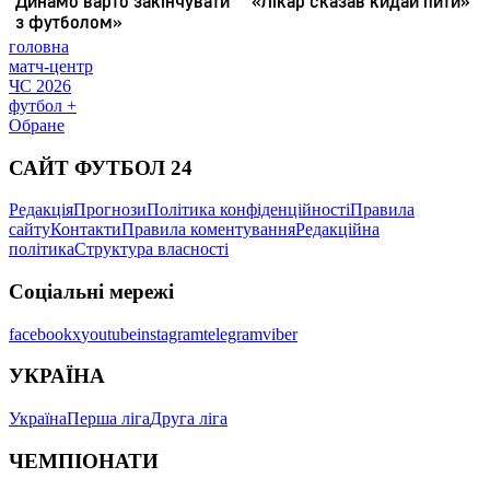
головна
матч-центр
ЧС 2026
футбол +
Обране
САЙТ ФУТБОЛ 24
Редакція
Прогнози
Політика конфіденційності
Правила
сайту
Контакти
Правила коментування
Редакційна
політика
Структура власності
Соціальні мережі
facebook
x
youtube
instagram
telegram
viber
УКРАЇНА
Україна
Перша ліга
Друга ліга
ЧЕМПІОНАТИ