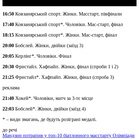
16:50
Ковзанярський спорт. Жінки. Масстарт, півфінали
17:40
Ковзанярський спорт*. Чоловіки. Мас-старт, фінал
18:15
Ковзанярський спорт*. Жінки. Мас-старт, фінал
20:00
Бобслей. Жінки, двійки (заїзд 3)
20:05
Керлінг*. Чоловіки. Фінал
20:30
Фристайл. Хафпайп. Жінки, фінал (спроби 1 і 2)
21:25
Фристайл*. Хафпайп. Жінки, фінал (спроба 3)
реклама
21:40
Хокей*. Чоловіки, матч за 3-тє місце
22:03
Бобслей*. Жінки, двійки (заїзд 4)
* – види змагань, де будуть розіграні медалі.
до речі
Мандзин потрапив у топ-10 біатлонного масстарту Олімпіади