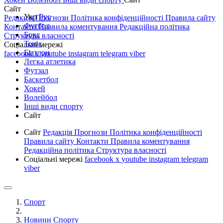
Сайт
Укр
Рус
Редакція
Прогнози
Політика конфіденційності
Правила сайту
Футбол
Контакти
Правила коментування
Редакційна політика
Бокс
Структура власності
Теніс
Соціальні мережі
Біатлон
facebook
x
youtube
instagram
telegram
viber
Легка атлетика
Футзал
Баскетбол
Хокей
Волейбол
Інші види спорту
Сайт
Сайт
Редакція
Прогнози
Політика конфіденційності
Правила сайту
Контакти
Правила коментування
Редакційна політика
Структура власності
Соціальні мережі
facebook
x
youtube
instagram
telegram
viber
Спорт
Новини Спорту