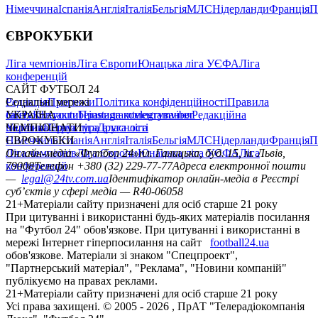
Німеччина
Іспанія
Англія
Італія
Бельгія
МЛС
Нідерланди
Франція
П
ЄВРОКУБКИ
Ліга чемпіонів
Ліга Європи
Юнацька ліга УЄФА
Ліга
конференцій
САЙТ ФУТБОЛ 24
Редакція
Соціальні мережі
Прогнози
Політика конфіденційності
Правила
сайту
facebook
УКРАЇНА
Контакти
x
youtube
Правила коментування
instagram
telegram
viber
Редакційна
політика
Україна
ЧЕМПІОНАТИ
Перша ліга
Структура власності
Друга ліга
Німеччина
ЄВРОКУБКИ
Іспанія
Англія
Італія
Бельгія
МЛС
Нідерланди
Франція
П
Ліга чемпіонів
Онлайн-медіа «Футбол 24»
Ліга Європи
Юнацька ліга УЄФА
пл. Галицька, буд. 15, м. Львів,
Ліга
конференцій
79008
Телефон +380 (32) 229-77-77
Адреса електронної пошти
—
legal@24tv.com.ua
Ідентифікатор онлайн-медіа в Реєстрі
суб’єктів у сфері медіа — R40-06058
21+
Матеріали сайту призначені для осіб старше 21 року
При цитуванні і використанні будь-яких матеріалів посилання
на "Футбол 24" обов'язкове. При цитуванні і використанні в
мережі Інтернет гіперпосилання на сайт
football24.ua
обов'язкове. Матеріали зі знаком "Спецпроект",
"Партнерський матеріал", "Реклама", "Новини компаній"
публікуємо на правах реклами.
21+
Матеріали сайту призначені для осіб старше 21 року
Усi права захищенi. © 2005 -
2026
, ПрАТ "Телерадіокомпанія