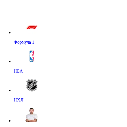
Формула 1
НБА
НХЛ