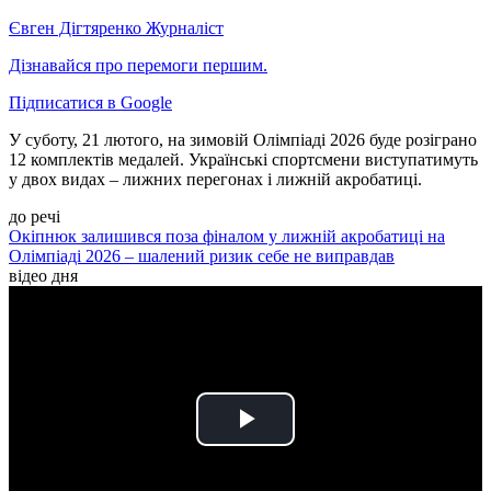
Євген Дігтяренко
Журналіст
Дізнавайся про перемоги першим.
Підписатися в Google
У суботу, 21 лютого, на зимовій Олімпіаді 2026 буде розіграно
12 комплектів медалей. Українські спортсмени виступатимуть
у двох видах – лижних перегонах і лижній акробатиці.
до речі
Окіпнюк залишився поза фіналом у лижній акробатиці на
Олімпіаді 2026 – шалений ризик себе не виправдав
відео дня
Play