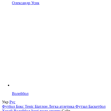
Олександр Усик
Волейбол
Укр
Рус
Футбол
Бокс
Теніс
Біатлон
Легка атлетика
Футзал
Баскетбол
Хокей
Волейбол
Інші види спорту
Сайт