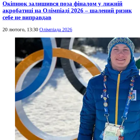
Окіпнюк залишився поза фіналом у лижній
акробатиці на Олімпіаді 2026 – шалений ризик
себе не виправдав
20 лютого, 13:30
Олімпіада 2026