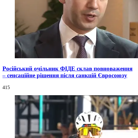
Російський очільник ФІДЕ склав повноваження
– сенсаційне рішення після санкцій Євросоюзу
415