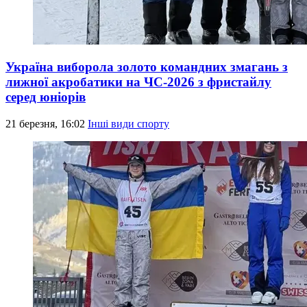
Україна виборола золото командних змагань з
лижної акробатики на ЧС-2026 з фристайлу
серед юніорів
21 березня, 16:02
Інші види спорту