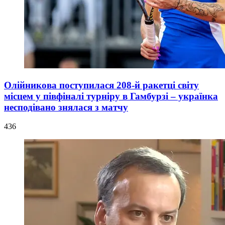
Олійникова поступилася 208-й ракетці світу
місцем у півфіналі турніру в Гамбурзі – українка
несподівано знялася з матчу
436