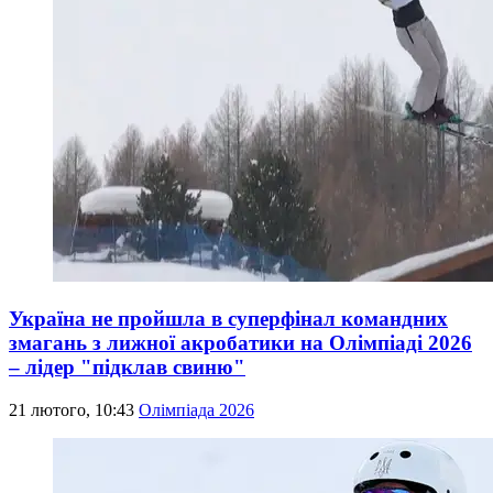
Україна не пройшла в суперфінал командних
змагань з лижної акробатики на Олімпіаді 2026
– лідер "підклав свиню"
21 лютого, 10:43
Олімпіада 2026