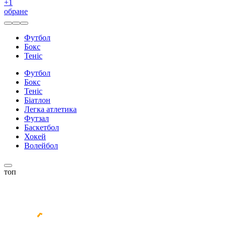
+
1
обране
Футбол
Бокс
Теніс
Футбол
Бокс
Теніс
Біатлон
Легка атлетика
Футзал
Баскетбол
Хокей
Волейбол
топ