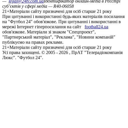
—
legal@24tv.com.ua
Ідентифікатор онлайн-медіа в Реєстрі
суб’єктів у сфері медіа — R40-06058
21+
Матеріали сайту призначені для осіб старше 21 року
При цитуванні і використанні будь-яких матеріалів посилання
на "Футбол 24" обов'язкове. При цитуванні і використанні в
мережі Інтернет гіперпосилання на сайт
football24.ua
обов'язкове. Матеріали зі знаком "Спецпроект",
"Партнерський матеріал", "Реклама", "Новини компаній"
публікуємо на правах реклами.
21+
Матеріали сайту призначені для осіб старше 21 року
Усi права захищенi. © 2005 -
2026
, ПрАТ "Телерадіокомпанія
Люкс". "Футбол 24".