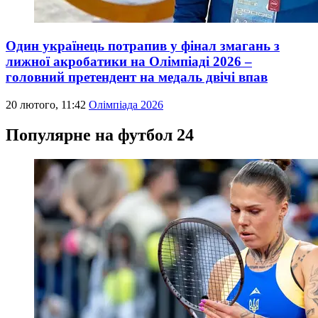
Один українець потрапив у фінал змагань з
лижної акробатики на Олімпіаді 2026 –
головний претендент на медаль двічі впав
20 лютого, 11:42
Олімпіада 2026
Популярне на футбол 24