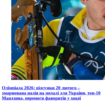
Олімпіада 2026: підсумки 20 лютого –
змарнована надія на медалі для України, топ-10
Мандзина, перемоги фаворитів у хокеї