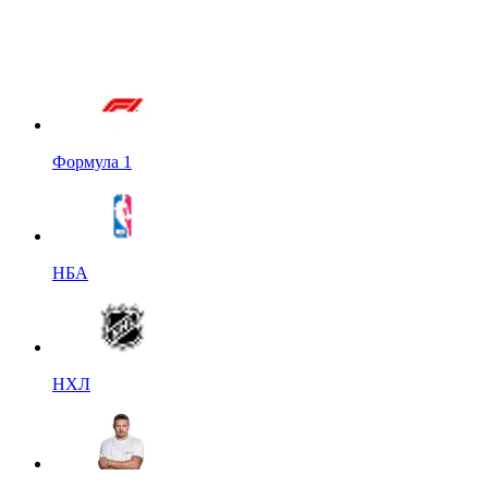
Формула 1
НБА
НХЛ