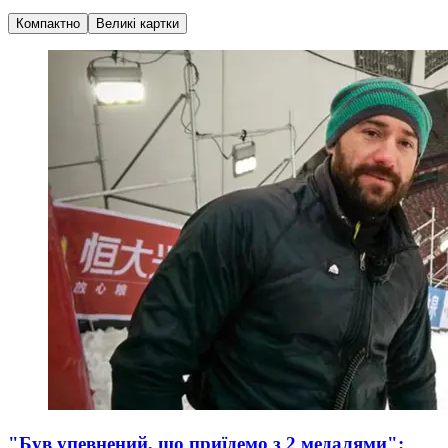
Компактно
Великі картки
"Був упевнений, що приїдемо з 2 медалями":