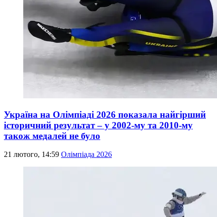
Україна на Олімпіаді 2026 показала найгірший
історичний результат – у 2002-му та 2010-му
також медалей не було
21 лютого, 14:59
Олімпіада 2026