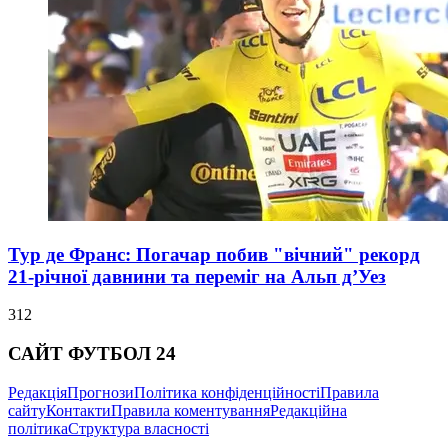
Тур де Франс: Погачар побив "вічний" рекорд
21-річної давнини та переміг на Альп д’Уез
312
САЙТ ФУТБОЛ 24
Редакція
Прогнози
Політика конфіденційності
Правила
сайту
Контакти
Правила коментування
Редакційна
політика
Структура власності