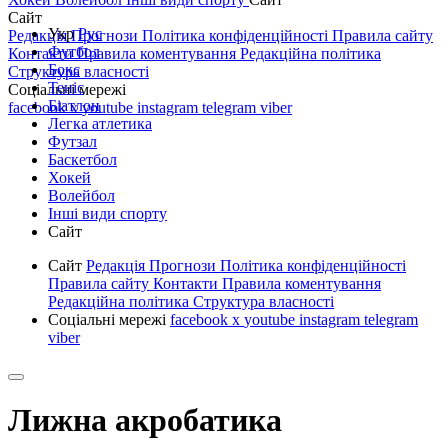
Сайт
Укр
Рус
Редакція
Прогнози
Політика конфіденційності
Правила сайту
Футбол
Контакти
Правила коментування
Редакційна політика
Бокс
Структура власності
Теніс
Соціальні мережі
Біатлон
facebook
x
youtube
instagram
telegram
viber
Легка атлетика
Футзал
Баскетбол
Хокей
Волейбол
Інші види спорту
Сайт
Сайт
Редакція
Прогнози
Політика конфіденційності
Правила сайту
Контакти
Правила коментування
Редакційна політика
Структура власності
Соціальні мережі
facebook
x
youtube
instagram
telegram
viber
Лижна акробатика