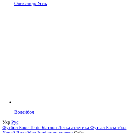
Олександр Усик
Волейбол
Укр
Рус
Футбол
Бокс
Теніс
Біатлон
Легка атлетика
Футзал
Баскетбол
Хокей
Волейбол
Інші види спорту
Сайт