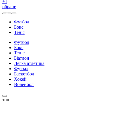
+
1
обране
Футбол
Бокс
Теніс
Футбол
Бокс
Теніс
Біатлон
Легка атлетика
Футзал
Баскетбол
Хокей
Волейбол
топ