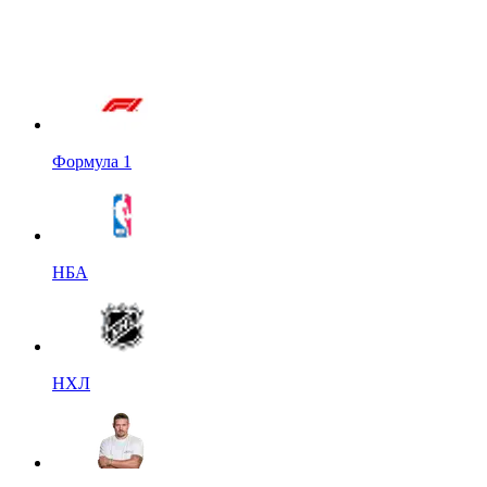
Формула 1
НБА
НХЛ