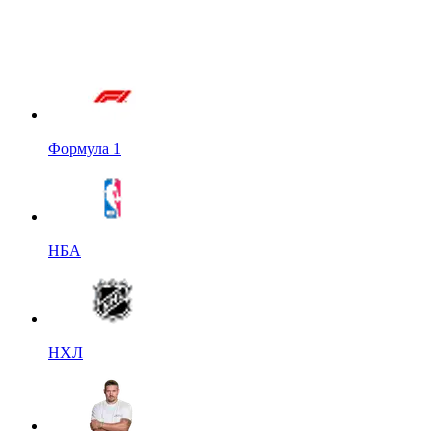
Формула 1
НБА
НХЛ