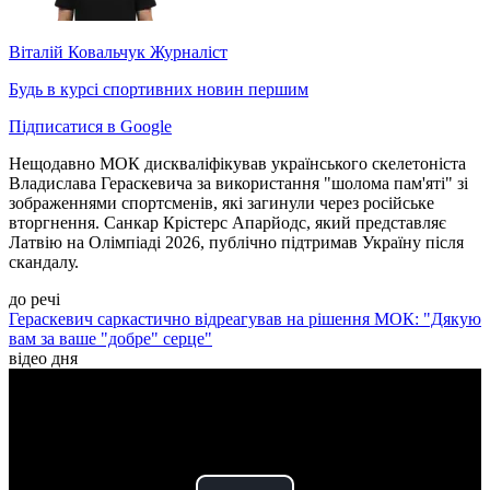
Віталій Ковальчук
Журналіст
Будь в курсі спортивних новин першим
Підписатися в Google
Нещодавно МОК дискваліфікував українського скелетоніста
Владислава Гераскевича за використання "шолома пам'яті" зі
зображеннями спортсменів, які загинули через російське
вторгнення. Санкар Крістерс Апарйодс, який представляє
Латвію на Олімпіаді 2026, публічно підтримав Україну після
скандалу.
до речі
Гераскевич саркастично відреагував на рішення МОК: "Дякую
вам за ваше "добре" серце"
відео дня