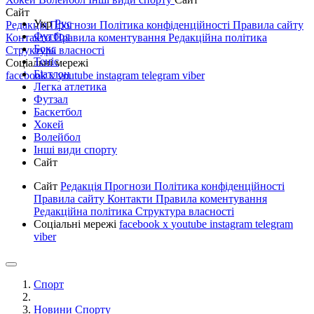
Сайт
Укр
Рус
Редакція
Прогнози
Політика конфіденційності
Правила сайту
Футбол
Контакти
Правила коментування
Редакційна політика
Бокс
Структура власності
Теніс
Соціальні мережі
Біатлон
facebook
x
youtube
instagram
telegram
viber
Легка атлетика
Футзал
Баскетбол
Хокей
Волейбол
Інші види спорту
Сайт
Сайт
Редакція
Прогнози
Політика конфіденційності
Правила сайту
Контакти
Правила коментування
Редакційна політика
Структура власності
Соціальні мережі
facebook
x
youtube
instagram
telegram
viber
Спорт
Новини Спорту