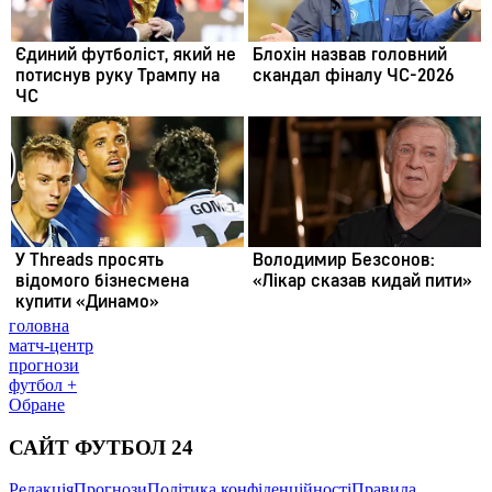
головна
матч-центр
прогнози
футбол +
Обране
САЙТ ФУТБОЛ 24
Редакція
Прогнози
Політика конфіденційності
Правила