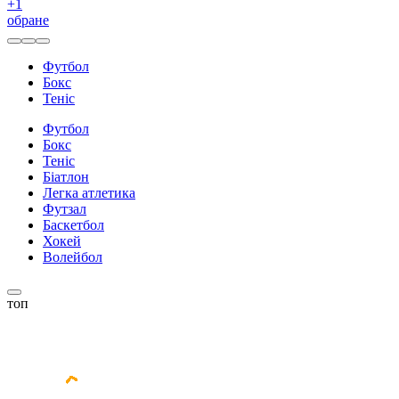
+
1
обране
Футбол
Бокс
Теніс
Футбол
Бокс
Теніс
Біатлон
Легка атлетика
Футзал
Баскетбол
Хокей
Волейбол
топ