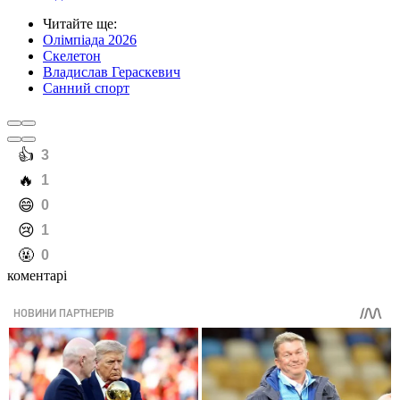
Читайте ще
:
Олімпіада 2026
Скелетон
Владислав Гераскевич
Санний спорт
️👍
3
️🔥
1
️😄
0
️😢
1
️🤬
0
коментарі