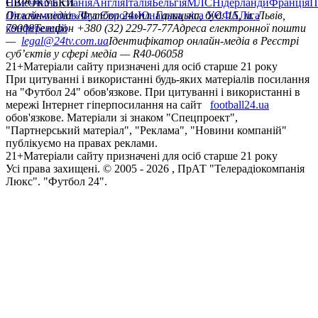
Німеччина
ЄВРОКУБКИ
Іспанія
Англія
Італія
Бельгія
МЛС
Нідерланди
Франція
П
Ліга чемпіонів
Онлайн-медіа «Футбол 24»
Ліга Європи
Юнацька ліга УЄФА
пл. Галицька, буд. 15, м. Львів,
Ліга
конференцій
79008
Телефон +380 (32) 229-77-77
Адреса електронної пошти
—
legal@24tv.com.ua
Ідентифікатор онлайн-медіа в Реєстрі
суб’єктів у сфері медіа — R40-06058
21+
Матеріали сайту призначені для осіб старше 21 року
При цитуванні і використанні будь-яких матеріалів посилання
на "Футбол 24" обов'язкове. При цитуванні і використанні в
мережі Інтернет гіперпосилання на сайт
football24.ua
обов'язкове. Матеріали зі знаком "Спецпроект",
"Партнерський матеріал", "Реклама", "Новини компаній"
публікуємо на правах реклами.
21+
Матеріали сайту призначені для осіб старше 21 року
Усi права захищенi. © 2005 -
2026
, ПрАТ "Телерадіокомпанія
Люкс". "Футбол 24".