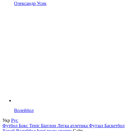
Олександр Усик
Волейбол
Укр
Рус
Футбол
Бокс
Теніс
Біатлон
Легка атлетика
Футзал
Баскетбол
Хокей
Волейбол
Інші види спорту
Сайт