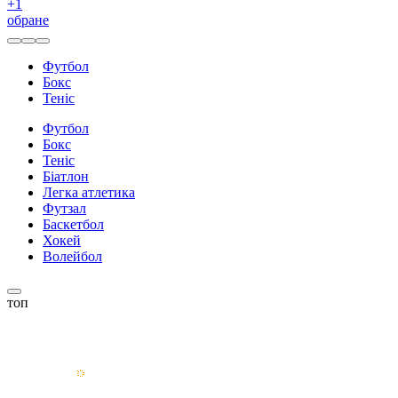
+
1
обране
Футбол
Бокс
Теніс
Футбол
Бокс
Теніс
Біатлон
Легка атлетика
Футзал
Баскетбол
Хокей
Волейбол
топ