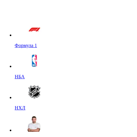
Формула 1
НБА
НХЛ