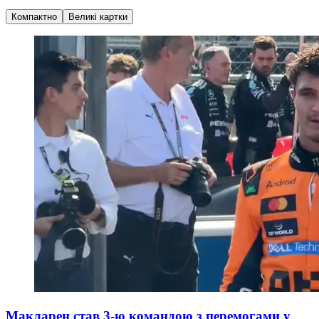
Компактно
Великі картки
Макларен став 3-ю командою з перемогами у