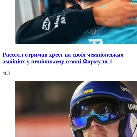
Расселл отримав хрест на своїх чемпіонських
амбіціях у нинішньому сезоні Формули-1
463