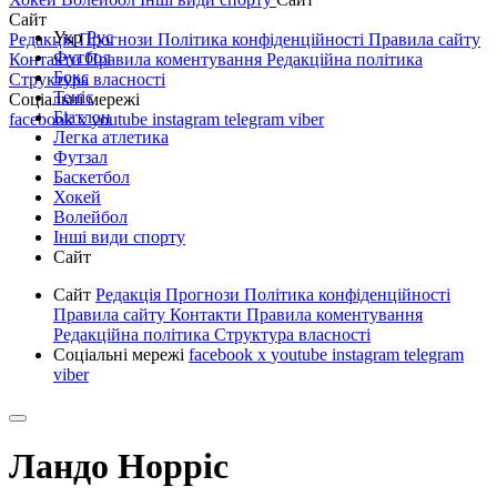
Сайт
Укр
Рус
Редакція
Прогнози
Політика конфіденційності
Правила сайту
Футбол
Контакти
Правила коментування
Редакційна політика
Бокс
Структура власності
Теніс
Соціальні мережі
Біатлон
facebook
x
youtube
instagram
telegram
viber
Легка атлетика
Футзал
Баскетбол
Хокей
Волейбол
Інші види спорту
Сайт
Сайт
Редакція
Прогнози
Політика конфіденційності
Правила сайту
Контакти
Правила коментування
Редакційна політика
Структура власності
Соціальні мережі
facebook
x
youtube
instagram
telegram
viber
Ландо Норріс