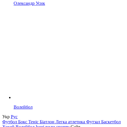
Олександр Усик
Волейбол
Укр
Рус
Футбол
Бокс
Теніс
Біатлон
Легка атлетика
Футзал
Баскетбол
Хокей
Волейбол
Інші види спорту
Сайт