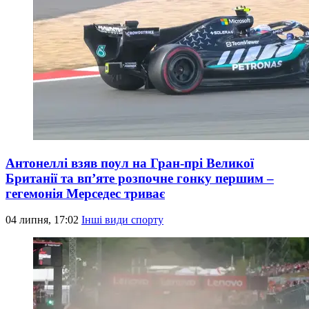
Антонеллі взяв поул на Гран-прі Великої
Британії та вп’яте розпочне гонку першим –
гегемонія Мерседес триває
04 липня, 17:02
Інші види спорту