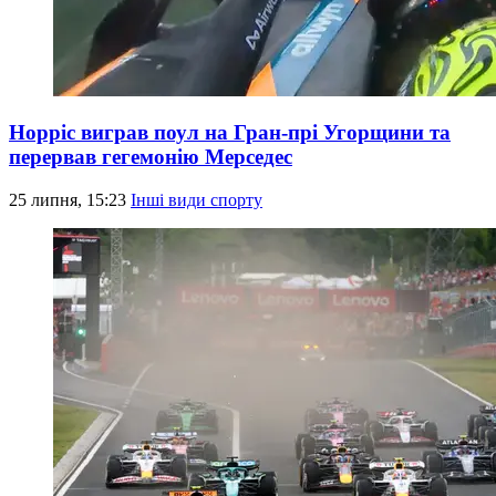
Норріс виграв поул на Гран-прі Угорщини та
перервав гегемонію Мерседес
25 липня, 15:23
Інші види спорту