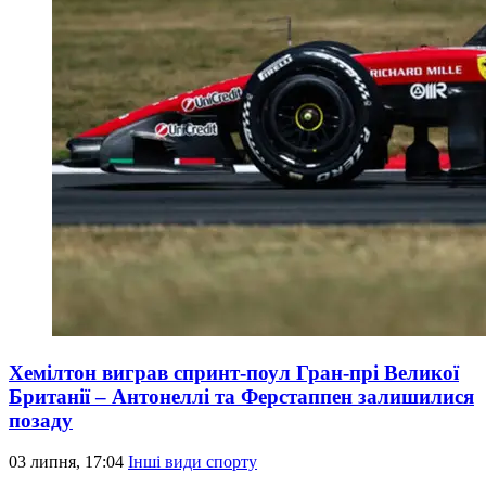
Хемілтон виграв спринт-поул Гран-прі Великої
Британії – Антонеллі та Ферстаппен залишилися
позаду
03 липня, 17:04
Інші види спорту