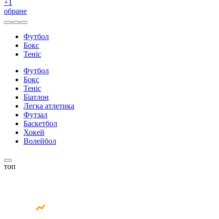
+
1
обране
Футбол
Бокс
Теніс
Футбол
Бокс
Теніс
Біатлон
Легка атлетика
Футзал
Баскетбол
Хокей
Волейбол
топ