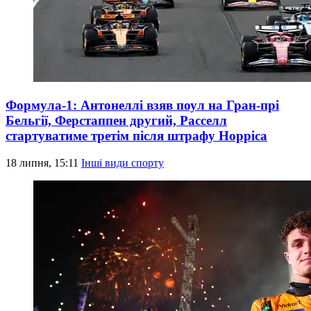
Формула-1: Антонеллі взяв поул на Гран-прі
Бельгії, Ферстаппен другий, Расселл
стартуватиме третім після штрафу Норріса
18 липня, 15:11
Інші види спорту