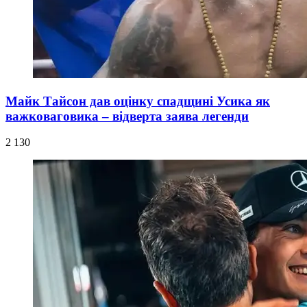
Майк Тайсон дав оцінку спадщині Усика як
важковаговика – відверта заява легенди
2 130