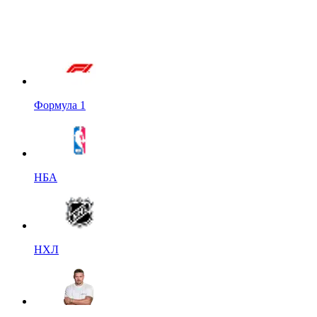
Формула 1
НБА
НХЛ