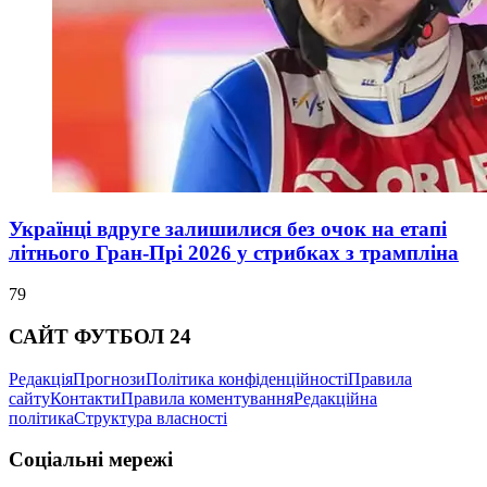
Українці вдруге залишилися без очок на етапі
літнього Гран-Прі 2026 у стрибках з трампліна
79
САЙТ ФУТБОЛ 24
Редакція
Прогнози
Політика конфіденційності
Правила
сайту
Контакти
Правила коментування
Редакційна
політика
Структура власності
Соціальні мережі