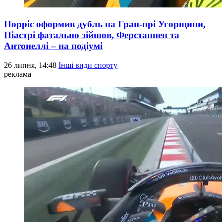
Норріс оформив дубль на Гран-прі Угорщини,
Піастрі фатально зійшов, Ферстаппен та
Антонеллі – на подіумі
26 липня, 14:48
Інші види спорту
реклама