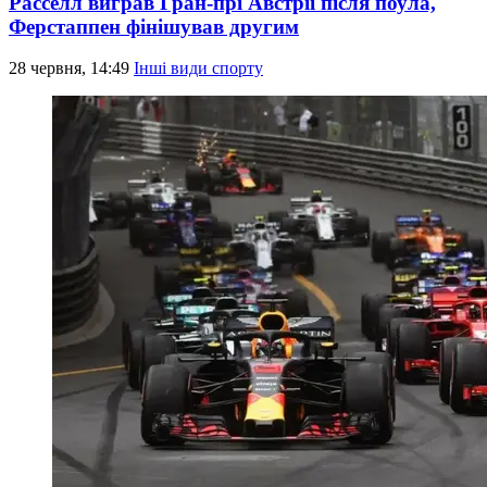
Расселл виграв Гран-прі Австрії після поула,
Ферстаппен фінішував другим
28 червня, 14:49
Інші види спорту