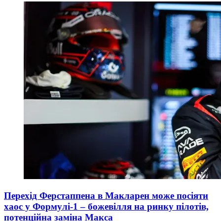
Перехід Ферстаппена в Макларен може посіяти
хаос у Формулі-1 – божевілля на ринку пілотів,
потенційна заміна Макса