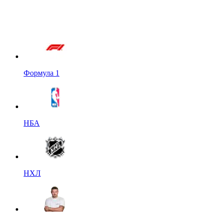
Формула 1
НБА
НХЛ