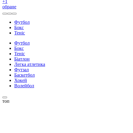
+
1
обране
Футбол
Бокс
Теніс
Футбол
Бокс
Теніс
Біатлон
Легка атлетика
Футзал
Баскетбол
Хокей
Волейбол
топ