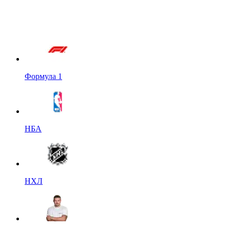
Формула 1
НБА
НХЛ