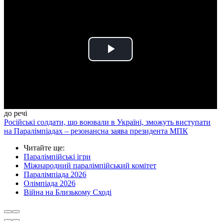
Play
Video
до речі
Російські солдати, що воювали в Україні, зможуть виступати
на Паралімпіадах – резонансна заява президента МПК
Читайте ще
:
Паралімпійські ігри
Міжнародний паралімпійський комітет
Паралімпіада 2026
Олімпіада 2026
Війна на Близькому Сході