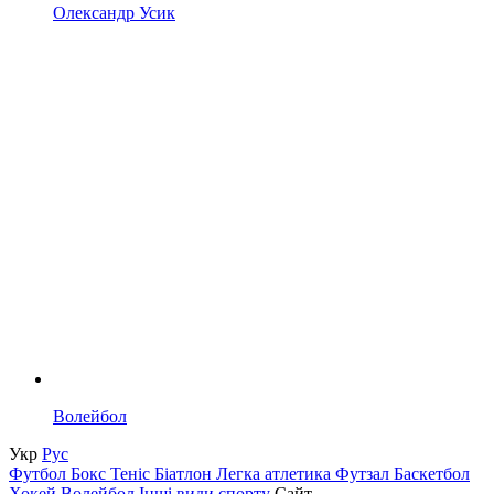
Олександр Усик
Волейбол
Укр
Рус
Футбол
Бокс
Теніс
Біатлон
Легка атлетика
Футзал
Баскетбол
Хокей
Волейбол
Інші види спорту
Сайт