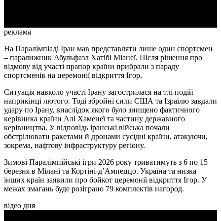
Video
реклама
На Паралімпіаді Іран мав представляти лише один спортсмен
– паралижник Абульфазл Хатібі Міанеї. Після рішення про
відмову від участі прапор країни прибрали з параду
спортсменів на церемонії відкриття Ігор.
Ситуація навколо участі Ірану загострилася на тлі подій
наприкінці лютого. Тоді збройні сили США та Ізраїлю завдали
удару по Ірану, внаслідок якого було знищено фактичного
керівника країни Алі Хаменеї та частину державного
керівництва. У відповідь іранські війська почали
обстрілювати ракетами й дронами сусідні країни, атакуючи,
зокрема, нафтову інфраструктуру регіону.
Зимові Паралімпійські ігри 2026 року триватимуть з 6 по 15
березня в Мілані та Кортіні-д’Ампеццо. Україна та низка
інших країн заявили про бойкот церемонії відкриття Ігор. У
межах змагань буде розіграно 79 комплектів нагород.
відео дня