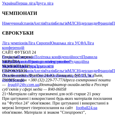
Україна
Перша ліга
Друга ліга
ЧЕМПІОНАТИ
Німеччина
Іспанія
Англія
Італія
Бельгія
МЛС
Нідерланди
Франція
П
ЄВРОКУБКИ
Ліга чемпіонів
Ліга Європи
Юнацька ліга УЄФА
Ліга
конференцій
САЙТ ФУТБОЛ 24
Редакція
Соціальні мережі
Прогнози
Політика конфіденційності
Правила
сайту
facebook
УКРАЇНА
Контакти
x
youtube
Правила коментування
instagram
telegram
viber
Редакційна
політика
Україна
ЧЕМПІОНАТИ
Перша ліга
Структура власності
Друга ліга
Німеччина
ЄВРОКУБКИ
Іспанія
Англія
Італія
Бельгія
МЛС
Нідерланди
Франція
П
Ліга чемпіонів
Онлайн-медіа «Футбол 24»
Ліга Європи
Юнацька ліга УЄФА
пл. Галицька, буд. 15, м. Львів,
Ліга
конференцій
79008
Телефон +380 (32) 229-77-77
Адреса електронної пошти
—
legal@24tv.com.ua
Ідентифікатор онлайн-медіа в Реєстрі
суб’єктів у сфері медіа — R40-06058
21+
Матеріали сайту призначені для осіб старше 21 року
При цитуванні і використанні будь-яких матеріалів посилання
на "Футбол 24" обов'язкове. При цитуванні і використанні в
мережі Інтернет гіперпосилання на сайт
football24.ua
обов'язкове. Матеріали зі знаком "Спецпроект",