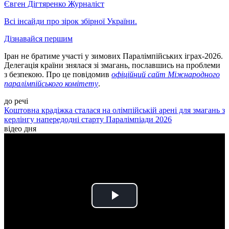
Євген Дігтяренко
Журналіст
Всі інсайди про зірок збірної України.
Дізнавайся першим
Іран не братиме участі у зимових Паралімпійських іграх-2026.
Делегація країни знялася зі змагань, пославшись на проблеми
з безпекою. Про це повідомив
офіційний сайт Міжнародного
паралімпійського комітету
.
до речі
Коштовна крадіжка сталася на олімпійській арені для змагань з
керлінгу напередодні старту Паралімпіади 2026
відео дня
Play