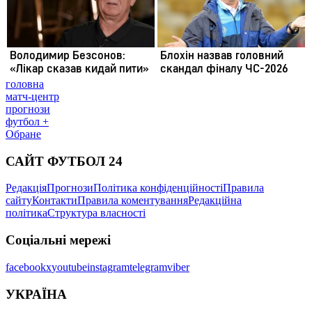
головна
матч-центр
прогнози
футбол +
Обране
САЙТ ФУТБОЛ 24
Редакція
Прогнози
Політика конфіденційності
Правила
сайту
Контакти
Правила коментування
Редакційна
політика
Структура власності
Соціальні мережі
facebook
x
youtube
instagram
telegram
viber
УКРАЇНА