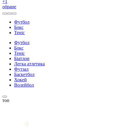
+
1
обране
Футбол
Бокс
Теніс
Футбол
Бокс
Теніс
Біатлон
Легка атлетика
Футзал
Баскетбол
Хокей
Волейбол
топ