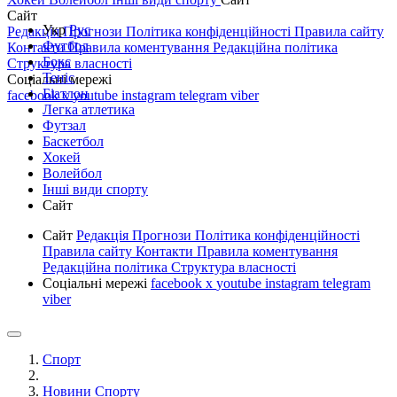
Сайт
Укр
Рус
Редакція
Прогнози
Політика конфіденційності
Правила сайту
Футбол
Контакти
Правила коментування
Редакційна політика
Бокс
Структура власності
Теніс
Соціальні мережі
Біатлон
facebook
x
youtube
instagram
telegram
viber
Легка атлетика
Футзал
Баскетбол
Хокей
Волейбол
Інші види спорту
Сайт
Сайт
Редакція
Прогнози
Політика конфіденційності
Правила сайту
Контакти
Правила коментування
Редакційна політика
Структура власності
Соціальні мережі
facebook
x
youtube
instagram
telegram
viber
Спорт
Новини Спорту