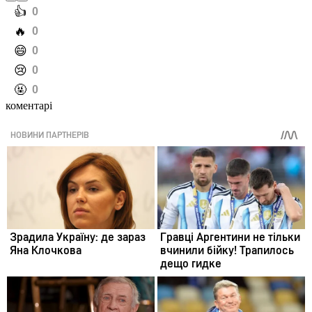
️👍
0
️🔥
0
️😄
0
️😢
0
️🤬
0
коментарі