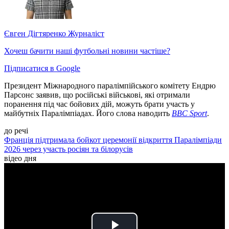
Євген Дігтяренко
Журналіст
Хочеш бачити наші футбольні новини частіше?
Підписатися в Google
Президент Міжнародного паралімпійського комітету Ендрю
Парсонс заявив, що російські військові, які отримали
поранення під час бойових дій, можуть брати участь у
майбутніх Паралімпіадах. Його слова наводить
BBC Sport
.
до речі
Франція підтримала бойкот церемонії відкриття Паралімпіади
2026 через участь росіян та білорусів
відео дня