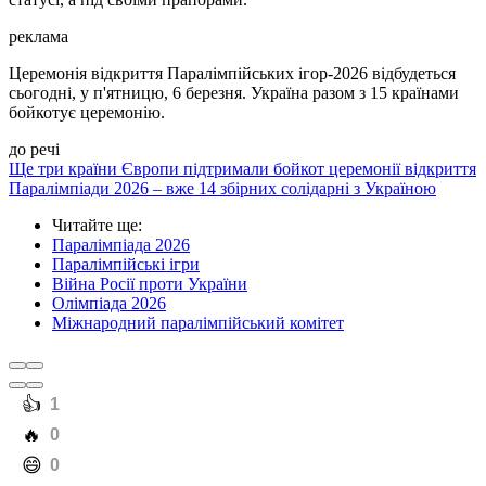
реклама
Церемонія відкриття Паралімпійських ігор-2026 відбудеться
сьогодні, у п'ятницю, 6 березня. Україна разом з 15 країнами
бойкотує церемонію.
до речі
Ще три країни Європи підтримали бойкот церемонії відкриття
Паралімпіади 2026 – вже 14 збірних солідарні з Україною
Читайте ще
:
Паралімпіада 2026
Паралімпійські ігри
Війна Росії проти України
Олімпіада 2026
Міжнародний паралімпійський комітет
️👍
1
️🔥
0
️😄
0