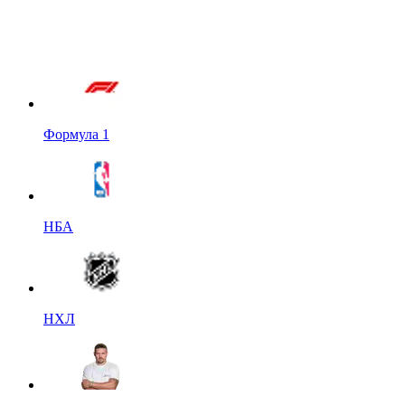
Формула 1
НБА
НХЛ