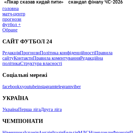
головна
матч-центр
прогнози
футбол +
Обране
САЙТ ФУТБОЛ 24
Редакція
Прогнози
Політика конфіденційності
Правила
сайту
Контакти
Правила коментування
Редакційна
політика
Структура власності
Соціальні мережі
facebook
x
youtube
instagram
telegram
viber
УКРАЇНА
Україна
Перша ліга
Друга ліга
ЧЕМПІОНАТИ
Німеччина
Іспанія
Англія
Італія
Бельгія
МЛС
Нідерланди
Франція
П