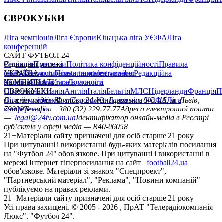
ЄВРОКУБКИ
Ліга чемпіонів
Ліга Європи
Юнацька ліга УЄФА
Ліга
конференцій
САЙТ ФУТБОЛ 24
Редакція
Соціальні мережі
Прогнози
Політика конфіденційності
Правила
сайту
facebook
УКРАЇНА
Контакти
x
youtube
Правила коментування
instagram
telegram
viber
Редакційна
політика
Україна
ЧЕМПІОНАТИ
Перша ліга
Структура власності
Друга ліга
Німеччина
ЄВРОКУБКИ
Іспанія
Англія
Італія
Бельгія
МЛС
Нідерланди
Франція
П
Ліга чемпіонів
Онлайн-медіа «Футбол 24»
Ліга Європи
Юнацька ліга УЄФА
пл. Галицька, буд. 15, м. Львів,
Ліга
конференцій
79008
Телефон +380 (32) 229-77-77
Адреса електронної пошти
—
legal@24tv.com.ua
Ідентифікатор онлайн-медіа в Реєстрі
суб’єктів у сфері медіа — R40-06058
21+
Матеріали сайту призначені для осіб старше 21 року
При цитуванні і використанні будь-яких матеріалів посилання
на "Футбол 24" обов'язкове. При цитуванні і використанні в
мережі Інтернет гіперпосилання на сайт
football24.ua
обов'язкове. Матеріали зі знаком "Спецпроект",
"Партнерський матеріал", "Реклама", "Новини компаній"
публікуємо на правах реклами.
21+
Матеріали сайту призначені для осіб старше 21 року
Усi права захищенi. © 2005 -
2026
, ПрАТ "Телерадіокомпанія
Люкс". "Футбол 24".