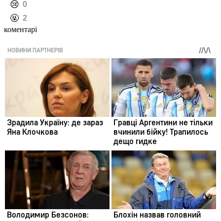
️😢
0
️🤬
2
коментарі