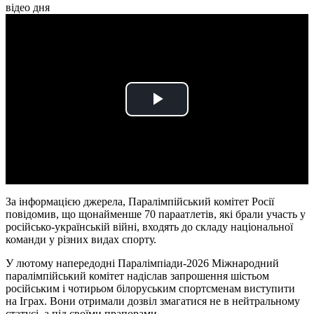
відео дня
Play
Video
За інформацією джерела, Паралімпійський комітет Росії
повідомив, що щонайменше 70 параатлетів, які брали участь у
російсько-українській війні, входять до складу національної
команди у різних видах спорту.
У лютому напередодні Паралімпіади-2026 Міжнародний
паралімпійський комітет надіслав запрошення шістьом
російським і чотирьом білоруським спортсменам виступити
на Іграх. Вони отримали дозвіл змагатися не в нейтральному
статусі, а під своїми прапорами.