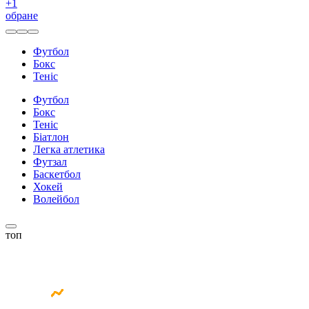
+
1
обране
Футбол
Бокс
Теніс
Футбол
Бокс
Теніс
Біатлон
Легка атлетика
Футзал
Баскетбол
Хокей
Волейбол
топ