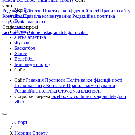
Сайт
Укр
Рус
Редакція
Прогнози
Політика конфіденційності
Правила сайту
Футбол
Контакти
Правила коментування
Редакційна політика
Бокс
Структура власності
Теніс
Соціальні мережі
Біатлон
facebook
x
youtube
instagram
telegram
viber
Легка атлетика
Футзал
Баскетбол
Хокей
Волейбол
Інші види спорту
Сайт
Сайт
Редакція
Прогнози
Політика конфіденційності
Правила сайту
Контакти
Правила коментування
Редакційна політика
Структура власності
Соціальні мережі
facebook
x
youtube
instagram
telegram
viber
Спорт
Новини Спорту