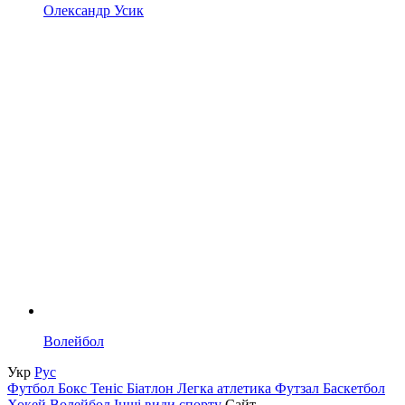
Олександр Усик
Волейбол
Укр
Рус
Футбол
Бокс
Теніс
Біатлон
Легка атлетика
Футзал
Баскетбол
Хокей
Волейбол
Інші види спорту
Сайт