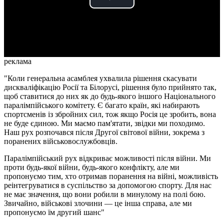
Play
Video
реклама
"Коли генеральна асамблея ухвалила рішення скасувати
дискваліфікацію Росії та Білорусі, рішення було прийнято так,
щоб ставитися до них як до будь-якого іншого Національного
паралімпійського комітету. Є багато країн, які набирають
спортсменів із збройних сил, тож якщо Росія це зробить, вона
не буде єдиною. Ми маємо пам'ятати, звідки ми походимо.
Наш рух розпочався після Другої світової війни, зокрема з
поранених військовослужбовців.
Паралімпійський рух відкриває можливості після війни. Ми
проти будь-якої війни, будь-якого конфлікту, але ми
пропонуємо тим, хто отримав поранення на війні, можливість
реінтегруватися в суспільство за допомогою спорту. Для нас
не має значення, що вони робили в минулому на полі бою.
Звичайно, військові злочини — це інша справа, але ми
пропонуємо їм другий шанс"