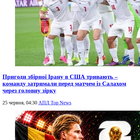
Пригоди збірної Ірану в США тривають –
команду затримали перед матчем із Салахом
через головну зірку
25 червня, 04:30
АПЛ Top News