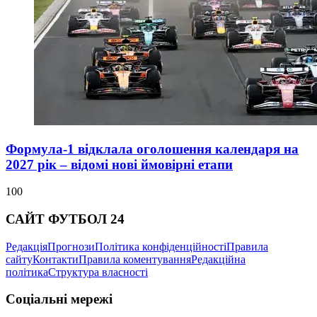
Формула-1 відклала оголошення календаря на
2027 рік – відомі нові ймовірні етапи
100
САЙТ ФУТБОЛ 24
Редакція
Прогнози
Політика конфіденційності
Правила
сайту
Контакти
Правила коментування
Редакційна
політика
Структура власності
Соціальні мережі