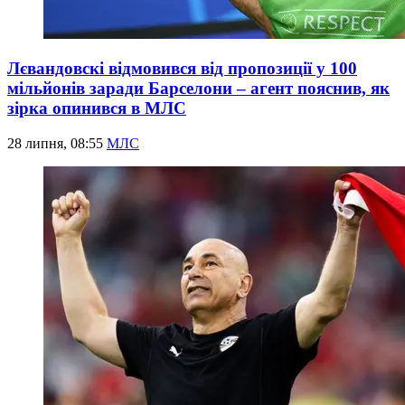
Лєвандовскі відмовився від пропозиції у 100
мільйонів заради Барселони – агент пояснив, як
зірка опинився в МЛС
28 липня, 08:55
МЛС