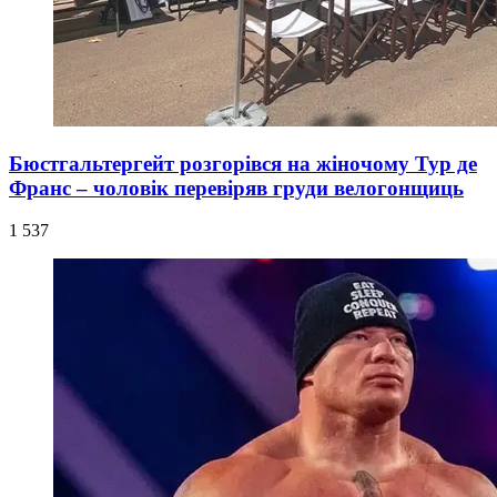
Бюстгальтергейт розгорівся на жіночому Тур де
Франс – чоловік перевіряв груди велогонщиць
1 537