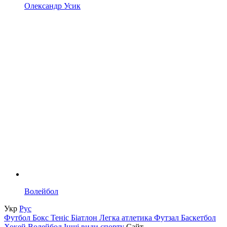
Олександр Усик
Волейбол
Укр
Рус
Футбол
Бокс
Теніс
Біатлон
Легка атлетика
Футзал
Баскетбол
Хокей
Волейбол
Інші види спорту
Сайт