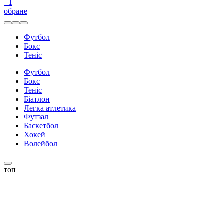
+
1
обране
Футбол
Бокс
Теніс
Футбол
Бокс
Теніс
Біатлон
Легка атлетика
Футзал
Баскетбол
Хокей
Волейбол
топ