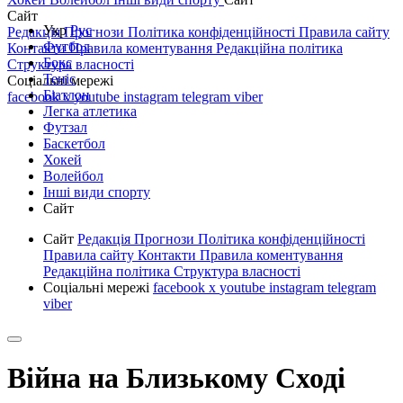
Сайт
Укр
Рус
Редакція
Прогнози
Політика конфіденційності
Правила сайту
Футбол
Контакти
Правила коментування
Редакційна політика
Бокс
Структура власності
Теніс
Соціальні мережі
Біатлон
facebook
x
youtube
instagram
telegram
viber
Легка атлетика
Футзал
Баскетбол
Хокей
Волейбол
Інші види спорту
Сайт
Сайт
Редакція
Прогнози
Політика конфіденційності
Правила сайту
Контакти
Правила коментування
Редакційна політика
Структура власності
Соціальні мережі
facebook
x
youtube
instagram
telegram
viber
Війна на Близькому Сході