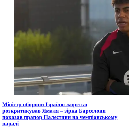
Міністр оборони Ізраїлю жорстко
розкритикував Ямаля – зірка Барселони
показав прапор Палестини на чемпіонському
параді