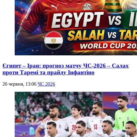
Єгипет – Іран: прогноз матчу ЧС-2026 – Салах
проти Таремі та прайду Інфантіно
26 червня, 13:06
ЧС 2026