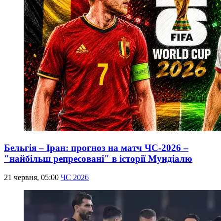
Бельгія – Іран: прогноз на матч ЧС-2026 –
"найбільш репресовані" в історії Мундіалю
21 червня, 05:00
ЧС 2026