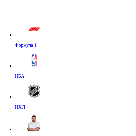
Формула 1
НБА
НХЛ