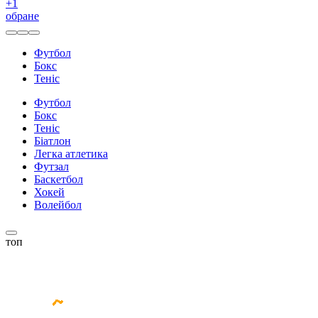
+
1
обране
Футбол
Бокс
Теніс
Футбол
Бокс
Теніс
Біатлон
Легка атлетика
Футзал
Баскетбол
Хокей
Волейбол
топ