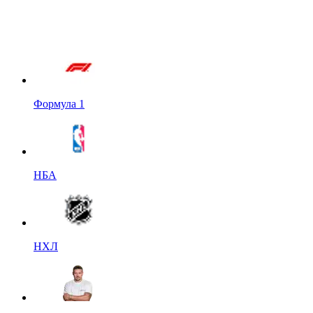
Формула 1
НБА
НХЛ