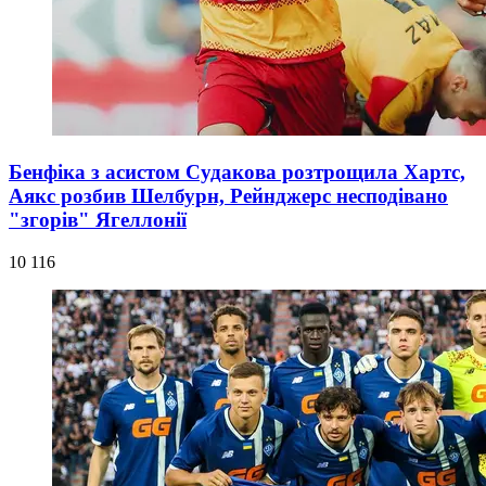
Бенфіка з асистом Судакова розтрощила Хартс,
Аякс розбив Шелбурн, Рейнджерс несподівано
"згорів" Ягеллонії
10 116