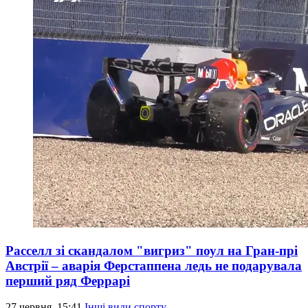
Расселл зі скандалом "вигриз" поул на Гран-прі
Австрії – аварія Ферстаппена ледь не подарувала
перший ряд Феррарі
27 червня, 15:41
Інші види спорту