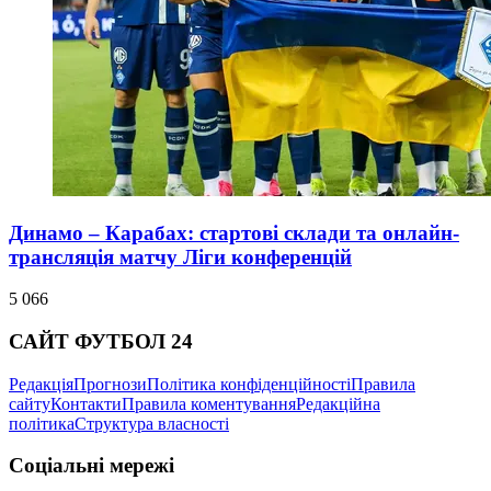
Динамо – Карабах: стартові склади та онлайн-
трансляція матчу Ліги конференцій
5 066
САЙТ ФУТБОЛ 24
Редакція
Прогнози
Політика конфіденційності
Правила
сайту
Контакти
Правила коментування
Редакційна
політика
Структура власності
Соціальні мережі