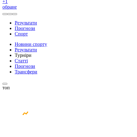
+
1
обране
Результати
Прогнози
Спорт
Новини спорту
Результати
Турніри
Статті
Прогнози
Трансфери
топ