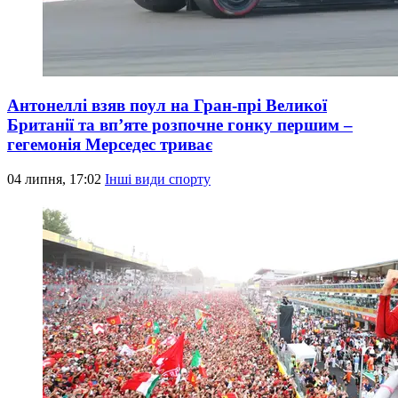
Антонеллі взяв поул на Гран-прі Великої
Британії та вп’яте розпочне гонку першим –
гегемонія Мерседес триває
04 липня, 17:02
Інші види спорту