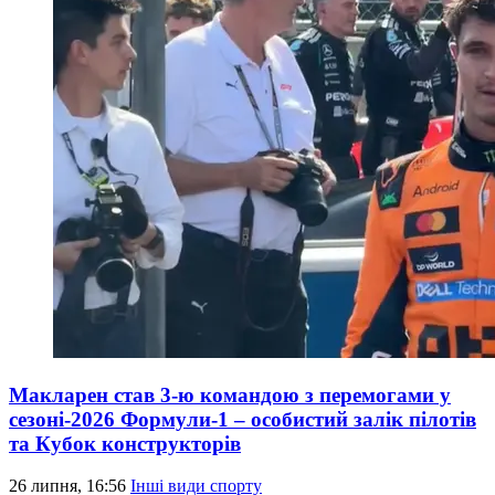
Макларен став 3-ю командою з перемогами у
сезоні-2026 Формули-1 – особистий залік пілотів
та Кубок конструкторів
26 липня, 16:56
Інші види спорту