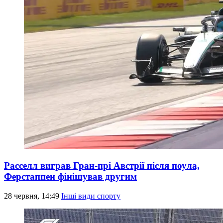
Расселл виграв Гран-прі Австрії після поула,
Ферстаппен фінішував другим
28 червня, 14:49
Інші види спорту