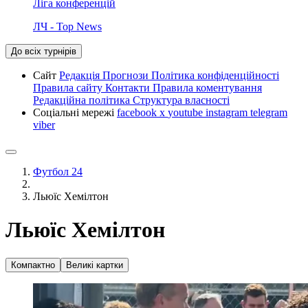
Ліга конференцій
ЛЧ - Top News
До всіх турнірів
Сайт
Редакція
Прогнози
Політика конфіденційності
Правила сайту
Контакти
Правила коментування
Редакційна політика
Структура власності
Соціальні мережі
facebook
x
youtube
instagram
telegram
viber
Футбол 24
Льюїс Хемілтон
Льюїс Хемілтон
Компактно
Великі картки