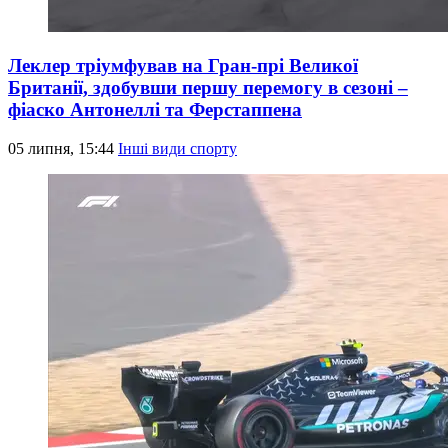
Леклер тріумфував на Гран-прі Великої
Британії, здобувши першу перемогу в сезоні –
фіаско Антонеллі та Ферстаппена
05 липня, 15:44
Інші види спорту