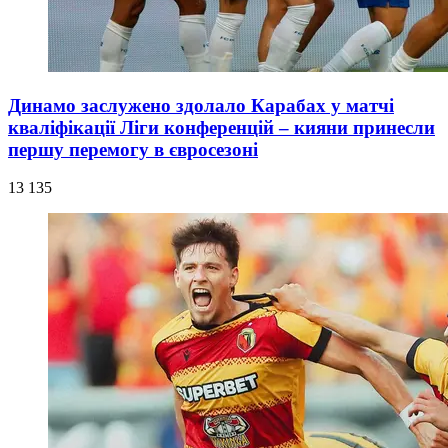
Динамо заслужено здолало Карабах у матчі
кваліфікації Ліги конференцій – кияни принесли
першу перемогу в євросезоні
13 135