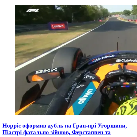
Норріс оформив дубль на Гран-прі Угорщини,
Піастрі фатально зійшов, Ферстаппен та