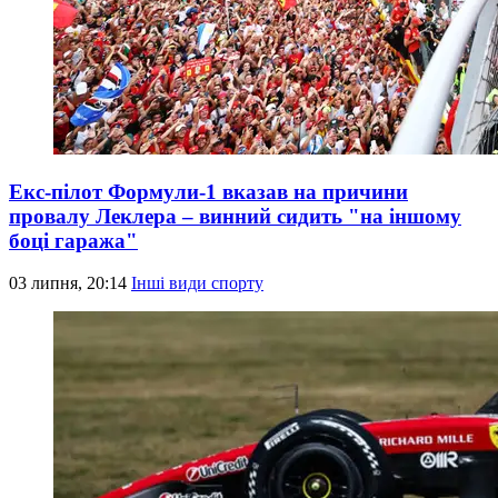
Екс-пілот Формули-1 вказав на причини
провалу Леклера – винний сидить "на іншому
боці гаража"
03 липня, 20:14
Інші види спорту