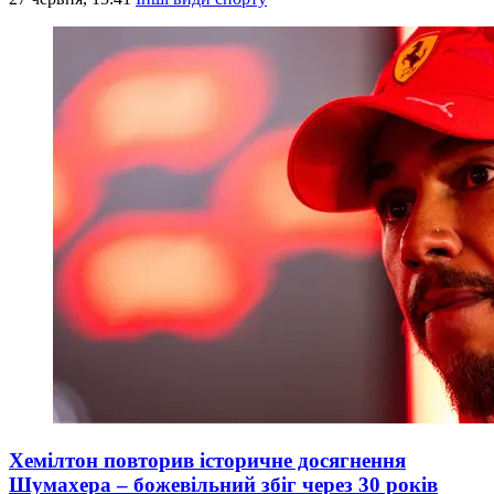
Хемілтон повторив історичне досягнення
Шумахера – божевільний збіг через 30 років