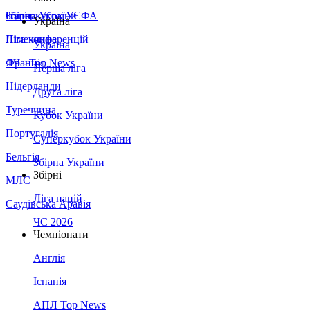
Збірна України
Італія
Суперкубок УЄФА
Україна
Німеччина
Ліга конференцій
Україна
Франція
ЛЧ - Top News
Перша ліга
Нідерланди
Друга ліга
Туреччина
Кубок України
Португалія
Суперкубок України
Бельгія
Збірна України
Збірні
МЛС
Ліга націй
Саудівська Аравія
ЧС 2026
Чемпіонати
Англія
Іспанія
АПЛ Top News