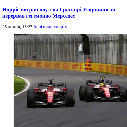
Норріс виграв поул на Гран-прі Угорщини та
перервав гегемонію Мерседес
25 липня, 15:23
Інші види спорту