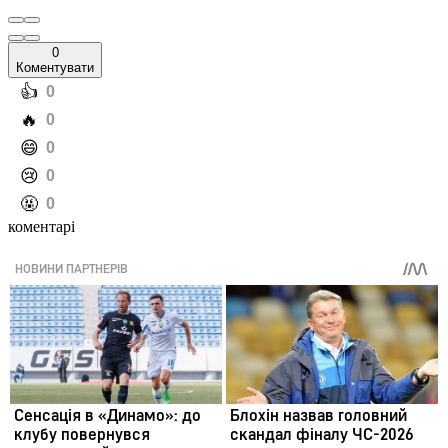
0
Коментувати
️👍
0
️🔥
0
️😄
0
️😢
0
️🤬
0
коментарі