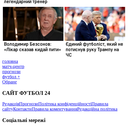
головна
матч-центр
прогнози
футбол +
Обране
САЙТ ФУТБОЛ 24
Редакція
Прогнози
Політика конфіденційності
Правила
сайту
Контакти
Правила коментування
Редакційна політика
Соціальні мережі