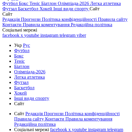
Футбол
Бокс
Теніс
Біатлон
Олімпіада-2026
Легка атлетика
Футзал
Баскетбол
Хокей
Інші види спорту
Сайт
Сайт
Редакція
Прогнози
Політика конфіденційності
Правила сайту
Контакти
Правила коментування
Редакційна політика
Соціальні мережі
facebook
x
youtube
instagram
telegram
viber
Укр
Рус
Футбол
Бокс
Теніс
Біатлон
Олімпіада-2026
Легка атлетика
Футзал
Баскетбол
Хокей
Інші види спорту
Сайт
Сайт
Редакція
Прогнози
Політика конфіденційності
Правила сайту
Контакти
Правила коментування
Редакційна політика
Соціальні мережі
facebook
x
youtube
instagram
telegram