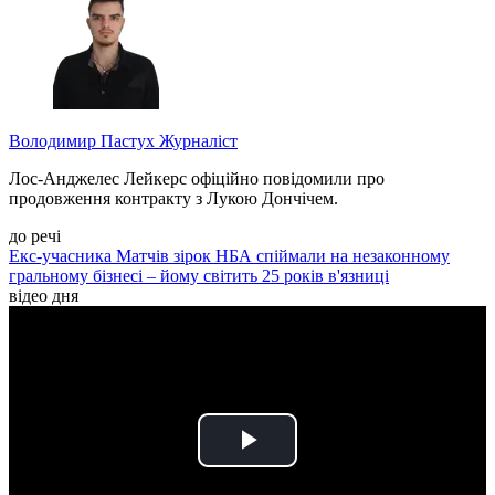
Володимир Пастух
Журналіст
Лос-Анджелес Лейкерс офіційно повідомили про
продовження контракту з Лукою Дончічем.
до речі
Екс-учасника Матчів зірок НБА спіймали на незаконному
гральному бізнесі – йому світить 25 років в'язниці
відео дня
Play