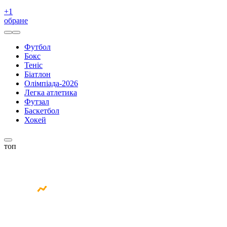
+
1
обране
Футбол
Бокс
Теніс
Біатлон
Олімпіада-2026
Легка атлетика
Футзал
Баскетбол
Хокей
топ