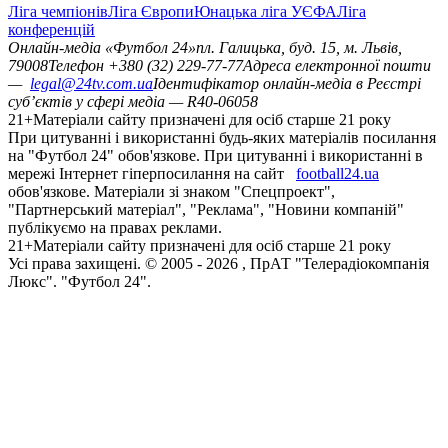
Ліга чемпіонів
Ліга Європи
Юнацька ліга УЄФА
Ліга
конференцій
Онлайн-медіа «Футбол 24»
пл. Галицька, буд. 15, м. Львів,
79008
Телефон +380 (32) 229-77-77
Адреса електронної пошти
—
legal@24tv.com.ua
Ідентифікатор онлайн-медіа в Реєстрі
суб’єктів у сфері медіа — R40-06058
21+
Матеріали сайту призначені для осіб старше 21 року
При цитуванні і використанні будь-яких матеріалів посилання
на "Футбол 24" обов'язкове. При цитуванні і використанні в
мережі Інтернет гіперпосилання на сайт
football24.ua
обов'язкове. Матеріали зі знаком "Спецпроект",
"Партнерський матеріал", "Реклама", "Новини компаній"
публікуємо на правах реклами.
21+
Матеріали сайту призначені для осіб старше 21 року
Усi права захищенi. © 2005 -
2026
, ПрАТ "Телерадіокомпанія
Люкс". "Футбол 24".