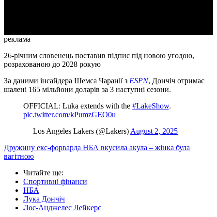
Video
реклама
26-річним словенець поставив підпис під новою угодою,
розрахованою до 2028 рокую
За даними інсайдера Шемса Чаранії з
ESPN
, Дончіч отримає
шалені 165 мільйони доларів за 3 наступні сезони.
OFFICIAL: Luka extends with the
#LakeShow
.
pic.twitter.com/kPumzGEO0u
— Los Angeles Lakers (@Lakers)
August 2, 2025
Дружину екс-форварда НБА вкусила акула – жінка була
вагітною
Читайте ще
:
Спортивні фінанси
НБА
Лука Дончіч
Лос-Анджелес Лейкерс