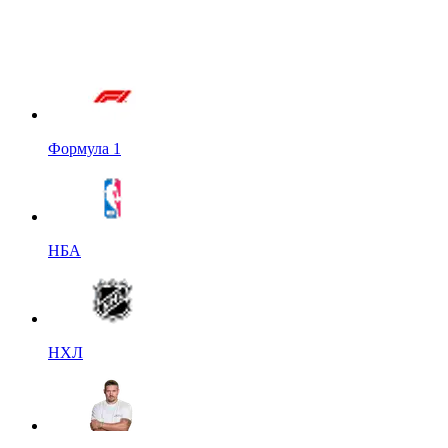
Формула 1
НБА
НХЛ