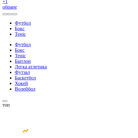
+
1
обране
Футбол
Бокс
Теніс
Футбол
Бокс
Теніс
Біатлон
Легка атлетика
Футзал
Баскетбол
Хокей
Волейбол
топ