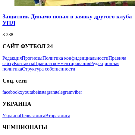
Защитник Динамо попал в заявку другого клуба
УПЛ
3 238
САЙТ ФУТБОЛ 24
Редакция
Прогнозы
Политика конфиденциальности
Правила
сайту
Контакты
Правила комментирования
Редакционная
политика
Структура собственности
Соц. сети
facebook
x
youtube
instagram
telegram
viber
УКРАИНА
Украина
Первая лига
Вторая лига
ЧЕМПИОНАТЫ