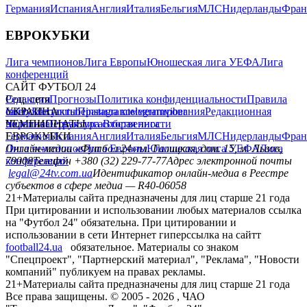
Германия
Испания
Англия
Италия
Бельгия
МЛС
Нидерланды
Фран
ЕВРОКУБКИ
Лига чемпионов
Лига Европы
Юношеская лига УЕФА
Лига
конференций
САЙТ ФУТБОЛ 24
Редакция
Соц. сети
Прогнозы
Политика конфиденциальности
Правила
сайту
facebook
УКРАИНА
Контакты
x
youtube
Правила комментирования
instagram
telegram
viber
Редакционная
политика
Украина
ЧЕМПИОНАТЫ
Первая лига
Структура собственности
Вторая лига
Германия
ЕВРОКУБКИ
Испания
Англия
Италия
Бельгия
МЛС
Нидерланды
Фран
Лига чемпионов
Онлайн-медиа «Футбол 24»
Лига Европы
пл. Галицкая, дом. 15, м. Львов,
Юношеская лига УЕФА
Лига
конференций
79008
Телефон +380 (32) 229-77-77
Адрес электронной почты
legal@24tv.com.ua
Идентификатор онлайн-медиа в Реестре
субъектов в сфере медиа — R40-06058
21+
Материалы сайта предназначены для лиц старше 21 года
При цитировании и использовании любых материалов ссылка
на "Футбол 24" обязательна. При цитировании и
использовании в сети Интернет гиперссылка на сайтт
football24.ua
обязательное. Материалы со знаком
"Спецпроект", "Партнерский материал", "Реклама", "Новости
компаний" публикуем на правах рекламы.
21+
Материалы сайта предназначены для лиц старше 21 года
Все права защищены. © 2005 -
2026
, ЧАО