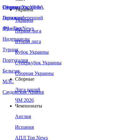
Сборная Украины
Италия
Суперкубок УЕФА
Украина
Германия
Лига конференций
Украина
Франция
ЛЧ - Top News
Первая лига
Нидерланды
Вторая лига
Турция
Кубок Украины
Португалия
Суперкубок Украины
Бельгия
Сборная Украины
Сборные
МЛС
Лига наций
Саудовская Аравия
ЧМ 2026
Чемпионаты
Англия
Испания
АПЛ Top News