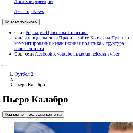
Лига конференций
ЛЧ - Top News
Ко всем турнирам
Сайт
Редакция
Прогнозы
Политика
конфиденциальности
Правила сайту
Контакты
Правила
комментирования
Редакционная политика
Структура
собственности
Соц. сети
facebook
x
youtube
instagram
telegram
viber
Футбол 24
Пьеро Калабро
Пьеро Калабро
Компактно
Большие карточки