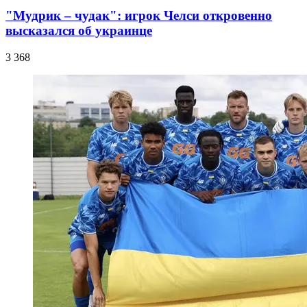
"Мудрик – чудак": игрок Челси откровенно
высказался об украинце
3 368