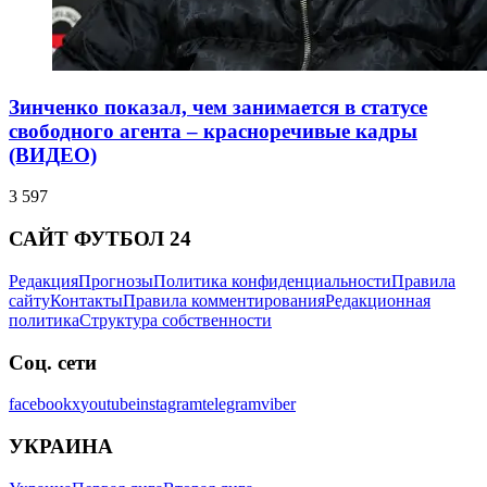
Зинченко показал, чем занимается в статусе
свободного агента – красноречивые кадры
(ВИДЕО)
3 597
САЙТ ФУТБОЛ 24
Редакция
Прогнозы
Политика конфиденциальности
Правила
сайту
Контакты
Правила комментирования
Редакционная
политика
Структура собственности
Соц. сети
facebook
x
youtube
instagram
telegram
viber
УКРАИНА