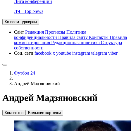
Лига конференций
ЛЧ - Top News
Ко всем турнирам
Сайт
Редакция
Прогнозы
Политика
конфиденциальности
Правила сайту
Контакты
Правила
комментирования
Редакционная политика
Структура
собственности
Соц. сети
facebook
x
youtube
instagram
telegram
viber
Футбол 24
Андрей Мадзяновский
Андрей Мадзяновский
Компактно
Большие карточки