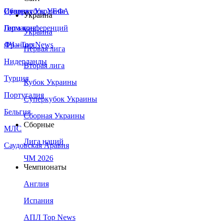
Сборная Украины
Италия
Суперкубок УЕФА
Украина
Германия
Лига конференций
Украина
Франция
ЛЧ - Top News
Первая лига
Нидерланды
Вторая лига
Турция
Кубок Украины
Португалия
Суперкубок Украины
Бельгия
Сборная Украины
Сборные
МЛС
Лига наций
Саудовская Аравия
ЧМ 2026
Чемпионаты
Англия
Испания
АПЛ Top News