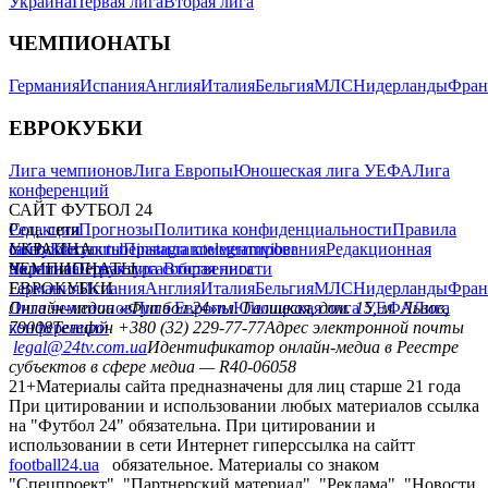
Украина
Первая лига
Вторая лига
ЧЕМПИОНАТЫ
Германия
Испания
Англия
Италия
Бельгия
МЛС
Нидерланды
Фран
ЕВРОКУБКИ
Лига чемпионов
Лига Европы
Юношеская лига УЕФА
Лига
конференций
САЙТ ФУТБОЛ 24
Редакция
Соц. сети
Прогнозы
Политика конфиденциальности
Правила
сайту
facebook
УКРАИНА
Контакты
x
youtube
Правила комментирования
instagram
telegram
viber
Редакционная
политика
Украина
ЧЕМПИОНАТЫ
Первая лига
Структура собственности
Вторая лига
Германия
ЕВРОКУБКИ
Испания
Англия
Италия
Бельгия
МЛС
Нидерланды
Фран
Лига чемпионов
Онлайн-медиа «Футбол 24»
Лига Европы
пл. Галицкая, дом. 15, м. Львов,
Юношеская лига УЕФА
Лига
конференций
79008
Телефон +380 (32) 229-77-77
Адрес электронной почты
legal@24tv.com.ua
Идентификатор онлайн-медиа в Реестре
субъектов в сфере медиа — R40-06058
21+
Материалы сайта предназначены для лиц старше 21 года
При цитировании и использовании любых материалов ссылка
на "Футбол 24" обязательна. При цитировании и
использовании в сети Интернет гиперссылка на сайтт
football24.ua
обязательное. Материалы со знаком
"Спецпроект", "Партнерский материал", "Реклама", "Новости