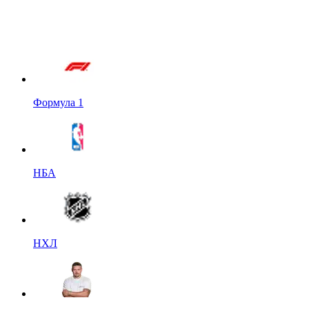
Формула 1
НБА
НХЛ