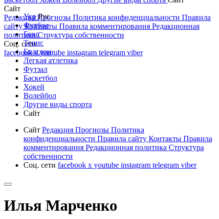
Сайт
Укр
Рус
Редакция
Прогнозы
Политика конфиденциальности
Правила
Футбол
сайту
Контакты
Правила комментирования
Редакционная
Бокс
политика
Структура собственности
Тенис
Соц. сети
Биатлон
facebook
x
youtube
instagram
telegram
viber
Легкая атлетика
Футзал
Баскетбол
Хокей
Волейбол
Другие виды спорта
Сайт
Сайт
Редакция
Прогнозы
Политика
конфиденциальности
Правила сайту
Контакты
Правила
комментирования
Редакционная политика
Структура
собственности
Соц. сети
facebook
x
youtube
instagram
telegram
viber
Илья Марченко