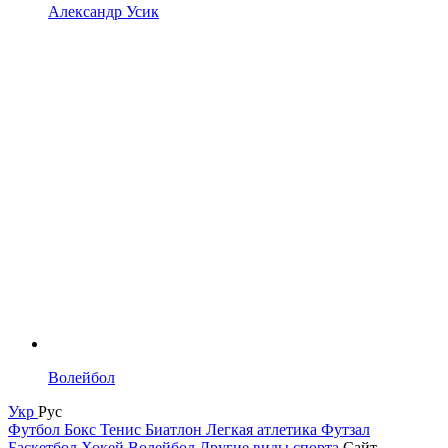
Александр Усик
Волейбол
Укр
Рус
Футбол
Бокс
Тенис
Биатлон
Легкая атлетика
Футзал
Баскетбол
Хокей
Волейбол
Другие виды спорта
Сайт