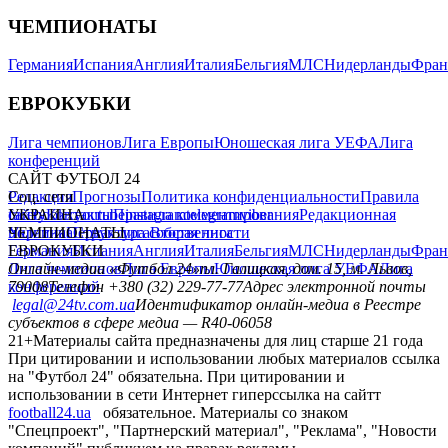
ЧЕМПИОНАТЫ
Германия
Испания
Англия
Италия
Бельгия
МЛС
Нидерланды
Фран
ЕВРОКУБКИ
Лига чемпионов
Лига Европы
Юношеская лига УЕФА
Лига
конференций
САЙТ ФУТБОЛ 24
Редакция
Соц. сети
Прогнозы
Политика конфиденциальности
Правила
сайту
facebook
УКРАИНА
Контакты
x
youtube
Правила комментирования
instagram
telegram
viber
Редакционная
политика
Украина
ЧЕМПИОНАТЫ
Первая лига
Структура собственности
Вторая лига
Германия
ЕВРОКУБКИ
Испания
Англия
Италия
Бельгия
МЛС
Нидерланды
Фран
Лига чемпионов
Онлайн-медиа «Футбол 24»
Лига Европы
пл. Галицкая, дом. 15, м. Львов,
Юношеская лига УЕФА
Лига
конференций
79008
Телефон +380 (32) 229-77-77
Адрес электронной почты
legal@24tv.com.ua
Идентификатор онлайн-медиа в Реестре
субъектов в сфере медиа — R40-06058
21+
Материалы сайта предназначены для лиц старше 21 года
При цитировании и использовании любых материалов ссылка
на "Футбол 24" обязательна. При цитировании и
использовании в сети Интернет гиперссылка на сайтт
football24.ua
обязательное. Материалы со знаком
"Спецпроект", "Партнерский материал", "Реклама", "Новости