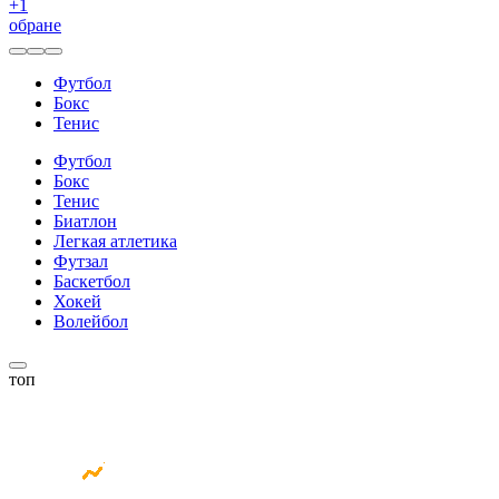
+
1
обране
Футбол
Бокс
Тенис
Футбол
Бокс
Тенис
Биатлон
Легкая атлетика
Футзал
Баскетбол
Хокей
Волейбол
топ