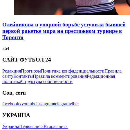
Олейникова в упорной борьбе уступила бывшей
первой ракетке мира на престижном турнире в
Торонто
264
САЙТ ФУТБОЛ 24
Редакция
Прогнозы
Политика конфиденциальности
Правила
сайту
Контакты
Правила комментирования
Редакционная
политика
Структура собственности
Соц. сети
facebook
x
youtube
instagram
telegram
viber
УКРАИНА
Украина
Первая лига
Вторая лига