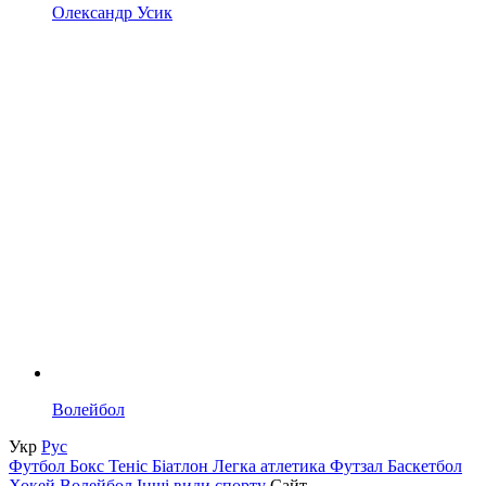
Олександр Усик
Волейбол
Укр
Рус
Футбол
Бокс
Теніс
Біатлон
Легка атлетика
Футзал
Баскетбол
Хокей
Волейбол
Інші види спорту
Сайт