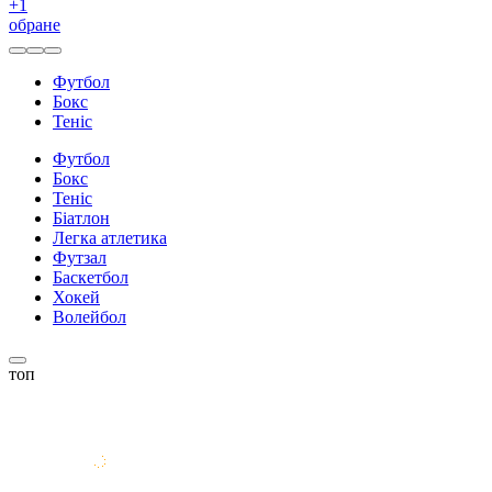
+
1
обране
Футбол
Бокс
Теніс
Футбол
Бокс
Теніс
Біатлон
Легка атлетика
Футзал
Баскетбол
Хокей
Волейбол
топ