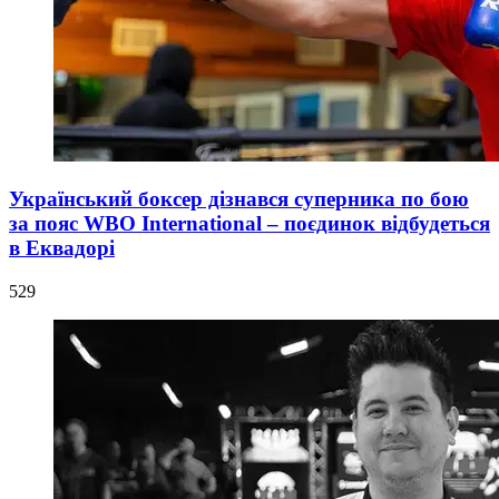
Український боксер дізнався суперника по бою
за пояс WBO International – поєдинок відбудеться
в Еквадорі
529