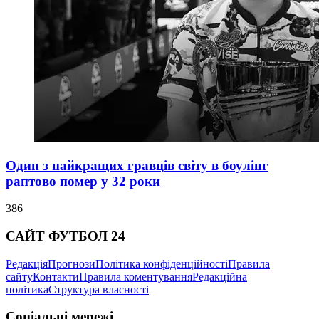
Один з найкращих гравців світу в боулінг
раптово помер у 32 роки
386
САЙТ ФУТБОЛ 24
Редакція
Прогнози
Політика конфіденційності
Правила
сайту
Контакти
Правила коментування
Редакційна
політика
Структура власності
Соціальні мережі