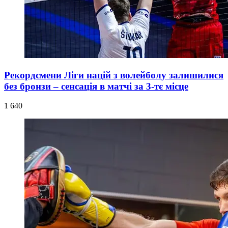
Рекордсмени Ліги націй з волейболу залишилися
без бронзи – сенсація в матчі за 3-тє місце
1 640