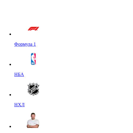
Формула 1
НБА
НХЛ