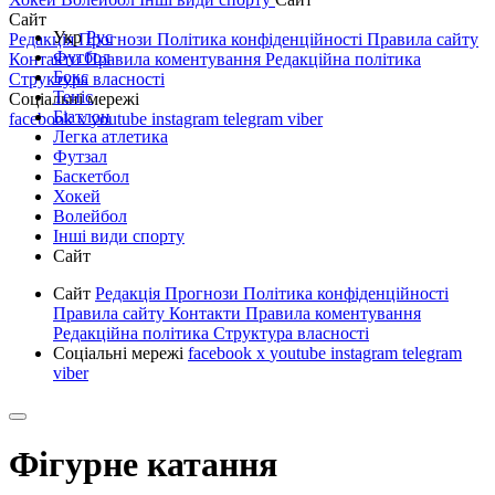
Сайт
Укр
Рус
Редакція
Прогнози
Політика конфіденційності
Правила сайту
Футбол
Контакти
Правила коментування
Редакційна політика
Бокс
Структура власності
Теніс
Соціальні мережі
Біатлон
facebook
x
youtube
instagram
telegram
viber
Легка атлетика
Футзал
Баскетбол
Хокей
Волейбол
Інші види спорту
Сайт
Сайт
Редакція
Прогнози
Політика конфіденційності
Правила сайту
Контакти
Правила коментування
Редакційна політика
Структура власності
Соціальні мережі
facebook
x
youtube
instagram
telegram
viber
Фігурне катання