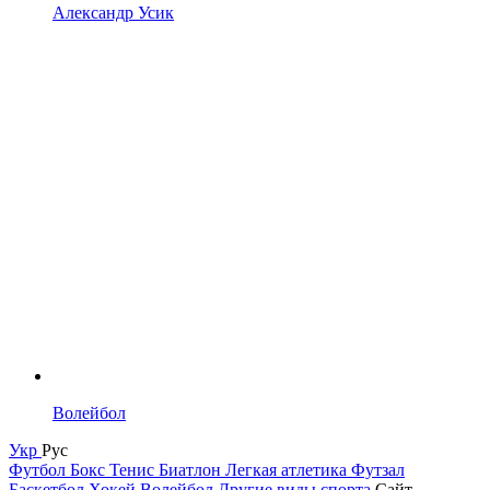
Александр Усик
Волейбол
Укр
Рус
Футбол
Бокс
Тенис
Биатлон
Легкая атлетика
Футзал
Баскетбол
Хокей
Волейбол
Другие виды спорта
Сайт