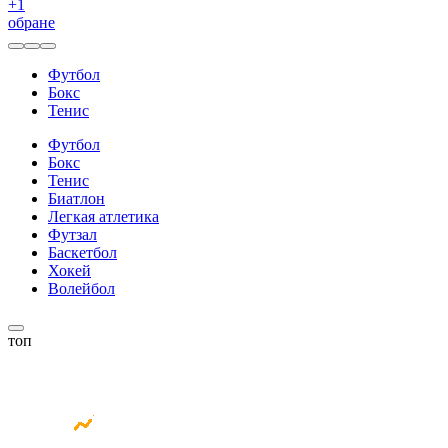
+
1
обране
Футбол
Бокс
Тенис
Футбол
Бокс
Тенис
Биатлон
Легкая атлетика
Футзал
Баскетбол
Хокей
Волейбол
топ