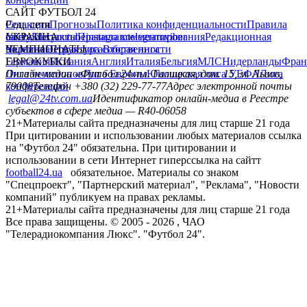
САЙТ ФУТБОЛ 24
Редакция
Соц. сети
Прогнозы
Политика конфиденциальности
Правила
сайту
facebook
УКРАИНА
Контакты
x
youtube
Правила комментирования
instagram
telegram
viber
Редакционная
политика
Украина
ЧЕМПИОНАТЫ
Первая лига
Структура собственности
Вторая лига
Германия
ЕВРОКУБКИ
Испания
Англия
Италия
Бельгия
МЛС
Нидерланды
Фран
Лига чемпионов
Онлайн-медиа «Футбол 24»
Лига Европы
пл. Галицкая, дом. 15, м. Львов,
Юношеская лига УЕФА
Лига
конференций
79008
Телефон +380 (32) 229-77-77
Адрес электронной почты
legal@24tv.com.ua
Идентификатор онлайн-медиа в Реестре
субъектов в сфере медиа — R40-06058
21+
Материалы сайта предназначены для лиц старше 21 года
При цитировании и использовании любых материалов ссылка
на "Футбол 24" обязательна. При цитировании и
использовании в сети Интернет гиперссылка на сайтт
football24.ua
обязательное. Материалы со знаком
"Спецпроект", "Партнерский материал", "Реклама", "Новости
компаний" публикуем на правах рекламы.
21+
Материалы сайта предназначены для лиц старше 21 года
Все права защищены. © 2005 -
2026
, ЧАО
"Телерадиокомпания Люкс". "Футбол 24".