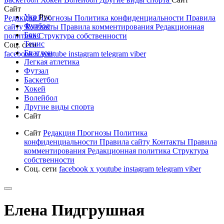
Сайт
Укр
Рус
Редакция
Прогнозы
Политика конфиденциальности
Правила
Футбол
сайту
Контакты
Правила комментирования
Редакционная
Бокс
политика
Структура собственности
Тенис
Соц. сети
Биатлон
facebook
x
youtube
instagram
telegram
viber
Легкая атлетика
Футзал
Баскетбол
Хокей
Волейбол
Другие виды спорта
Сайт
Сайт
Редакция
Прогнозы
Политика
конфиденциальности
Правила сайту
Контакты
Правила
комментирования
Редакционная политика
Структура
собственности
Соц. сети
facebook
x
youtube
instagram
telegram
viber
Елена Пидгрушная