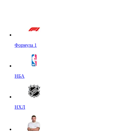
Формула 1
НБА
НХЛ