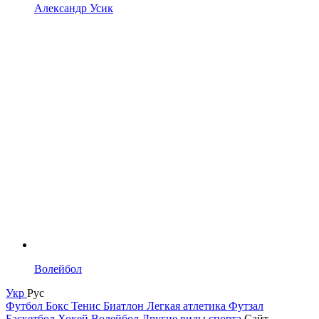
Александр Усик
Волейбол
Укр
Рус
Футбол
Бокс
Тенис
Биатлон
Легкая атлетика
Футзал
Баскетбол
Хокей
Волейбол
Другие виды спорта
Сайт