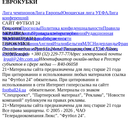
ЕВРОКУБКИ
Лига чемпионов
Лига Европы
Юношеская лига УЕФА
Лига
конференций
САЙТ ФУТБОЛ 24
Редакция
Соц. сети
Прогнозы
Политика конфиденциальности
Правила
сайту
facebook
УКРАИНА
Контакты
x
youtube
Правила комментирования
instagram
telegram
viber
Редакционная
политика
Украина
ЧЕМПИОНАТЫ
Первая лига
Структура собственности
Вторая лига
Германия
ЕВРОКУБКИ
Испания
Англия
Италия
Бельгия
МЛС
Нидерланды
Фран
Лига чемпионов
Онлайн-медиа «Футбол 24»
Лига Европы
пл. Галицкая, дом. 15, м. Львов,
Юношеская лига УЕФА
Лига
конференций
79008
Телефон +380 (32) 229-77-77
Адрес электронной почты
legal@24tv.com.ua
Идентификатор онлайн-медиа в Реестре
субъектов в сфере медиа — R40-06058
21+
Материалы сайта предназначены для лиц старше 21 года
При цитировании и использовании любых материалов ссылка
на "Футбол 24" обязательна. При цитировании и
использовании в сети Интернет гиперссылка на сайтт
football24.ua
обязательное. Материалы со знаком
"Спецпроект", "Партнерский материал", "Реклама", "Новости
компаний" публикуем на правах рекламы.
21+
Материалы сайта предназначены для лиц старше 21 года
Все права защищены. © 2005 -
2026
, ЧАО
"Телерадиокомпания Люкс". "Футбол 24".