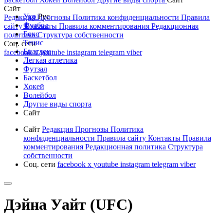
Сайт
Укр
Рус
Редакция
Прогнозы
Политика конфиденциальности
Правила
Футбол
сайту
Контакты
Правила комментирования
Редакционная
Бокс
политика
Структура собственности
Тенис
Соц. сети
Биатлон
facebook
x
youtube
instagram
telegram
viber
Легкая атлетика
Футзал
Баскетбол
Хокей
Волейбол
Другие виды спорта
Сайт
Сайт
Редакция
Прогнозы
Политика
конфиденциальности
Правила сайту
Контакты
Правила
комментирования
Редакционная политика
Структура
собственности
Соц. сети
facebook
x
youtube
instagram
telegram
viber
Дэйна Уайт (UFC)