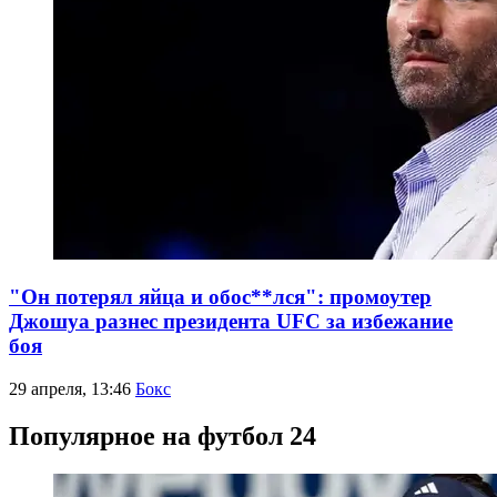
"Он потерял яйца и обос**лся": промоутер
Джошуа разнес президента UFC за избежание
боя
29 апреля, 13:46
Бокс
Популярное на футбол 24