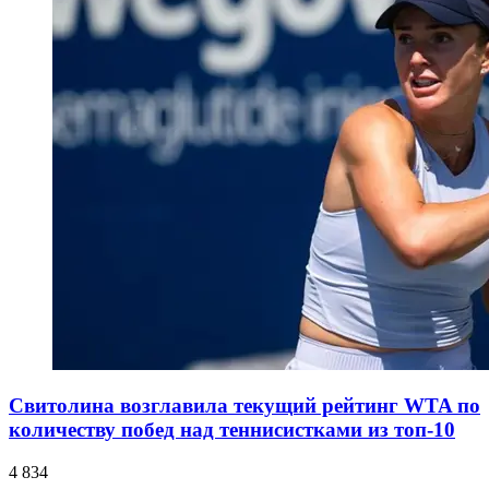
Свитолина возглавила текущий рейтинг WTA по
количеству побед над теннисистками из топ-10
4 834