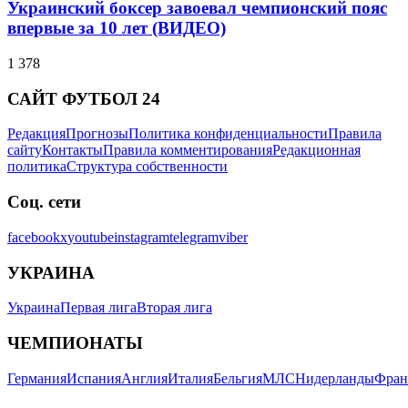
Украинский боксер завоевал чемпионский пояс
впервые за 10 лет (ВИДЕО)
1 378
САЙТ ФУТБОЛ 24
Редакция
Прогнозы
Политика конфиденциальности
Правила
сайту
Контакты
Правила комментирования
Редакционная
политика
Структура собственности
Соц. сети
facebook
x
youtube
instagram
telegram
viber
УКРАИНА
Украина
Первая лига
Вторая лига
ЧЕМПИОНАТЫ
Германия
Испания
Англия
Италия
Бельгия
МЛС
Нидерланды
Фран