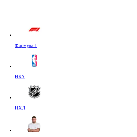
Формула 1
НБА
НХЛ