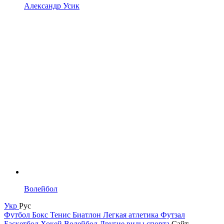
Александр Усик
Волейбол
Укр
Рус
Футбол
Бокс
Тенис
Биатлон
Легкая атлетика
Футзал
Баскетбол
Хокей
Волейбол
Другие виды спорта
Сайт