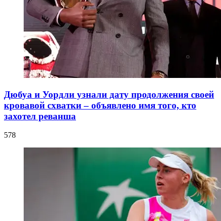
Дюбуа и Уордли узнали дату продолжения своей
кровавой схватки – объявлено имя того, кто
захотел реванша
578