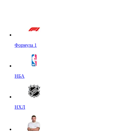
Формула 1
НБА
НХЛ