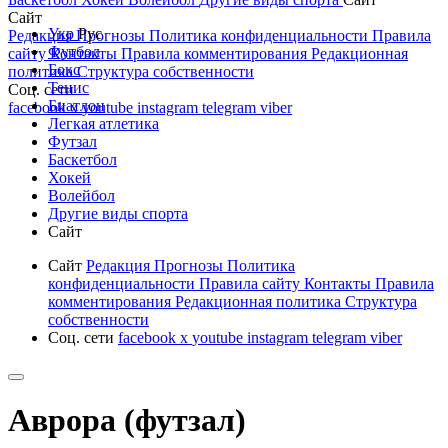
Сайт
Укр
Рус
Редакция
Прогнозы
Политика конфиденциальности
Правила
Футбол
сайту
Контакты
Правила комментирования
Редакционная
Бокс
политика
Структура собственности
Тенис
Соц. сети
Биатлон
facebook
x
youtube
instagram
telegram
viber
Легкая атлетика
Футзал
Баскетбол
Хокей
Волейбол
Другие виды спорта
Сайт
Сайт
Редакция
Прогнозы
Политика
конфиденциальности
Правила сайту
Контакты
Правила
комментирования
Редакционная политика
Структура
собственности
Соц. сети
facebook
x
youtube
instagram
telegram
viber
Аврора (футзал)