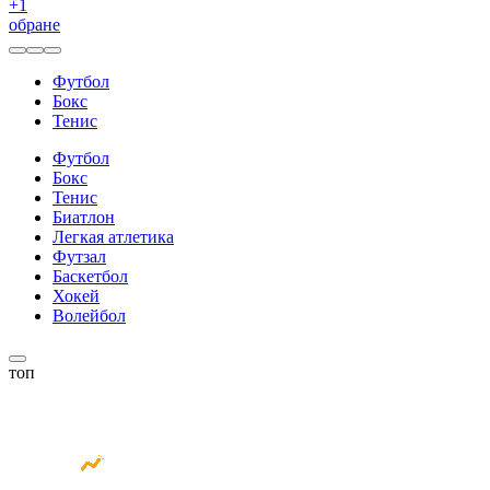
+
1
обране
Футбол
Бокс
Тенис
Футбол
Бокс
Тенис
Биатлон
Легкая атлетика
Футзал
Баскетбол
Хокей
Волейбол
топ