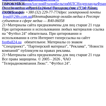
Германия
ЕВРОКУБКИ
Испания
Англия
Италия
Бельгия
МЛС
Нидерланды
Фран
Лига чемпионов
Онлайн-медиа «Футбол 24»
Лига Европы
пл. Галицкая, дом. 15, м. Львов,
Юношеская лига УЕФА
Лига
конференций
79008
Телефон +380 (32) 229-77-77
Адрес электронной почты
legal@24tv.com.ua
Идентификатор онлайн-медиа в Реестре
субъектов в сфере медиа — R40-06058
21+
Материалы сайта предназначены для лиц старше 21 года
При цитировании и использовании любых материалов ссылка
на "Футбол 24" обязательна. При цитировании и
использовании в сети Интернет гиперссылка на сайтт
football24.ua
обязательное. Материалы со знаком
"Спецпроект", "Партнерский материал", "Реклама", "Новости
компаний" публикуем на правах рекламы.
21+
Материалы сайта предназначены для лиц старше 21 года
Все права защищены. © 2005 -
2026
, ЧАО
"Телерадиокомпания Люкс". "Футбол 24".