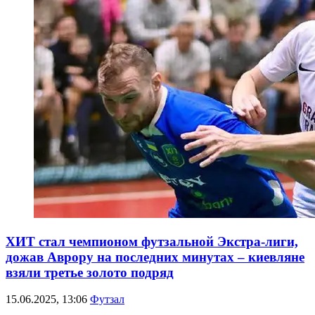
ХИТ стал чемпионом футзальной Экстра-лиги,
дожав Аврору на последних минутах – киевляне
взяли третье золото подряд
15.06.2025, 13:06
Футзал