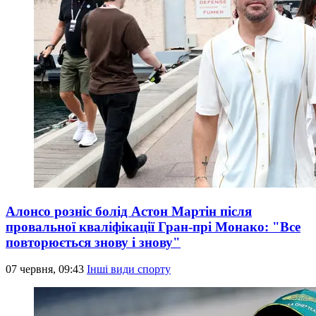
Алонсо розніс болід Астон Мартін після
провальної кваліфікації Гран-прі Монако: "Все
повторюється знову і знову"
07 червня, 09:43
Інші види спорту