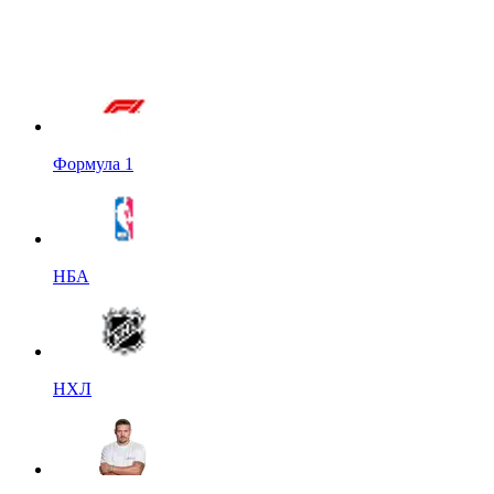
Формула 1
НБА
НХЛ