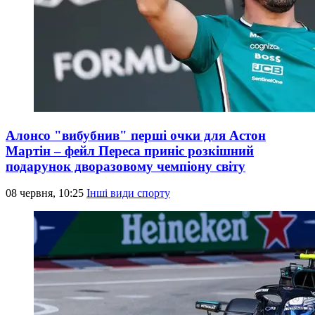
Алонсо "вибубнив" перші очки для Астон
Мартін – фейл Переса приніс розкішний
подарунок дворазовому чемпіону світу
08 червня, 10:25
Інші види спорту