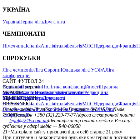
УКРАЇНА
Україна
Перша ліга
Друга ліга
ЧЕМПІОНАТИ
Німеччина
Іспанія
Англія
Італія
Бельгія
МЛС
Нідерланди
Франція
П
ЄВРОКУБКИ
Ліга чемпіонів
Ліга Європи
Юнацька ліга УЄФА
Ліга
конференцій
САЙТ ФУТБОЛ 24
Редакція
Соціальні мережі
Прогнози
Політика конфіденційності
Правила
сайту
facebook
УКРАЇНА
Контакти
x
youtube
Правила коментування
instagram
telegram
viber
Редакційна
політика
Україна
ЧЕМПІОНАТИ
Перша ліга
Структура власності
Друга ліга
Німеччина
ЄВРОКУБКИ
Іспанія
Англія
Італія
Бельгія
МЛС
Нідерланди
Франція
П
Ліга чемпіонів
Онлайн-медіа «Футбол 24»
Ліга Європи
Юнацька ліга УЄФА
пл. Галицька, буд. 15, м. Львів,
Ліга
конференцій
79008
Телефон +380 (32) 229-77-77
Адреса електронної пошти
—
legal@24tv.com.ua
Ідентифікатор онлайн-медіа в Реєстрі
суб’єктів у сфері медіа — R40-06058
21+
Матеріали сайту призначені для осіб старше 21 року
При цитуванні і використанні будь-яких матеріалів посилання