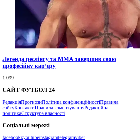
Легенда реслінгу та ММА завершив свою
професійну кар’єру
1 099
САЙТ ФУТБОЛ 24
Редакція
Прогнози
Політика конфіденційності
Правила
сайту
Контакти
Правила коментування
Редакційна
політика
Структура власності
Соціальні мережі
facebook
x
youtube
instagram
telegram
viber