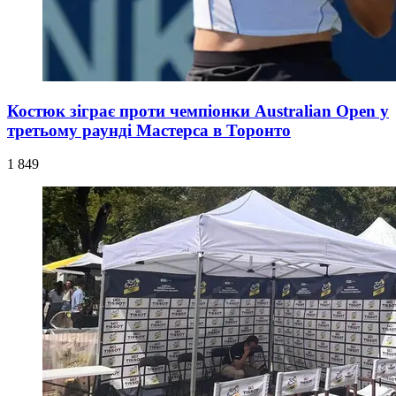
Костюк зіграє проти чемпіонки Australian Open у
третьому раунді Мастерса в Торонто
1 849