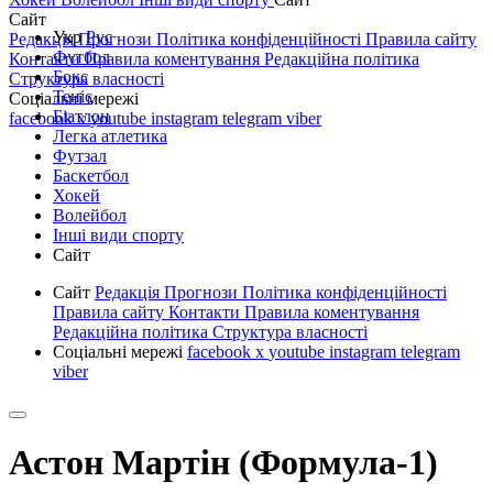
Сайт
Укр
Рус
Редакція
Прогнози
Політика конфіденційності
Правила сайту
Футбол
Контакти
Правила коментування
Редакційна політика
Бокс
Структура власності
Теніс
Соціальні мережі
Біатлон
facebook
x
youtube
instagram
telegram
viber
Легка атлетика
Футзал
Баскетбол
Хокей
Волейбол
Інші види спорту
Сайт
Сайт
Редакція
Прогнози
Політика конфіденційності
Правила сайту
Контакти
Правила коментування
Редакційна політика
Структура власності
Соціальні мережі
facebook
x
youtube
instagram
telegram
viber
Астон Мартін (Формула-1)