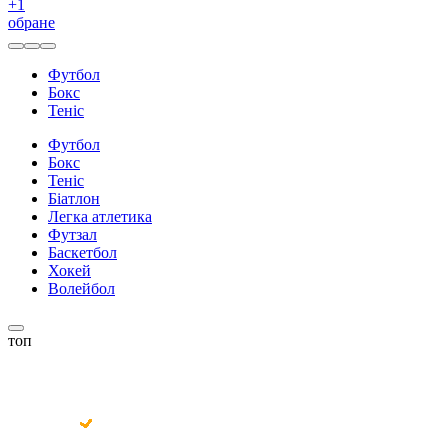
+
1
обране
Футбол
Бокс
Теніс
Футбол
Бокс
Теніс
Біатлон
Легка атлетика
Футзал
Баскетбол
Хокей
Волейбол
топ