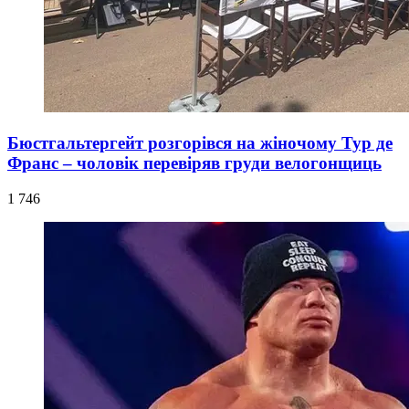
Бюстгальтергейт розгорівся на жіночому Тур де
Франс – чоловік перевіряв груди велогонщиць
1 746