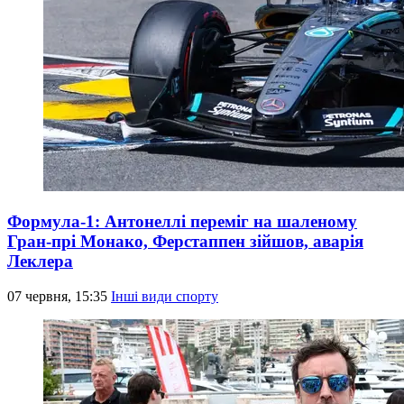
Формула-1: Антонеллі переміг на шаленому
Гран-прі Монако, Ферстаппен зійшов, аварія
Леклера
07 червня, 15:35
Інші види спорту