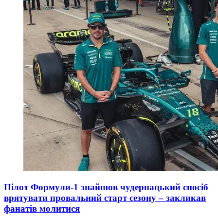
Пілот Формули-1 знайшов чудернацький спосіб
врятувати провальний старт сезону – закликав
фанатів молитися