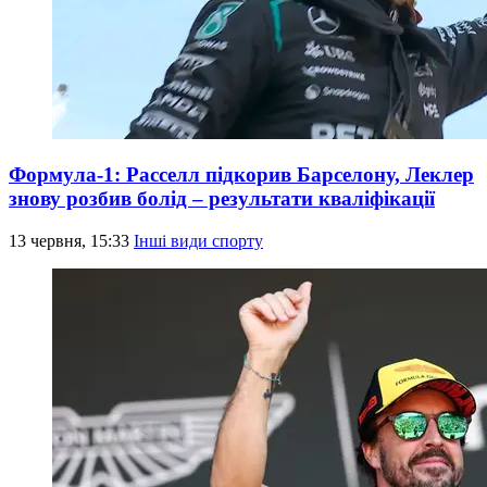
Формула-1: Расселл підкорив Барселону, Леклер
знову розбив болід – результати кваліфікації
13 червня, 15:33
Інші види спорту