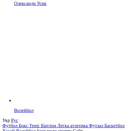
Олександр Усик
Волейбол
Укр
Рус
Футбол
Бокс
Теніс
Біатлон
Легка атлетика
Футзал
Баскетбол
Хокей
Волейбол
Інші види спорту
Сайт