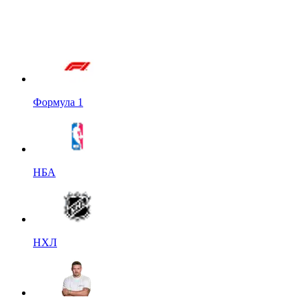
Формула 1
НБА
НХЛ