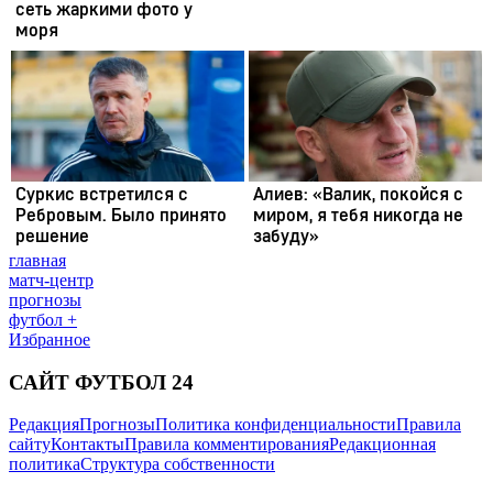
главная
матч-центр
прогнозы
футбол +
Избранное
САЙТ ФУТБОЛ 24
Редакция
Прогнозы
Политика конфиденциальности
Правила
сайту
Контакты
Правила комментирования
Редакционная
политика
Структура собственности