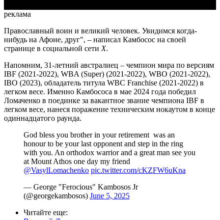
реклама
Православный воин и великий человек. Увидимся когда-
нибудь на Афоне, друг", – написал Камбосос на своей
странице в социальной сети
Х
.
Напомним, 31-летний австралиец – чемпион мира по версиям
IBF (2021-2022), WBA (Super) (2021-2022), WBO (2021-2022),
IBO (2023), обладатель титула WBC Franchise (2021-2022) в
легком весе. Именно Камбососа в мае 2024 года победил
Ломаченко в поединке за вакантное звание чемпиона IBF в
легком весе, нанеся поражение техническим нокаутом в конце
одиннадцатого раунда.
God bless you brother in your retirement ️ was an
honour to be your last opponent and step in the ring
with you. An orthodox warrior and a great man see you
at Mount Athos one day my friend
@VasylLomachenko
pic.twitter.com/cKZFW6uKna
— George "Ferocious" Kambosos Jr
(@georgekambosos)
June 5, 2025
Читайте еще
: