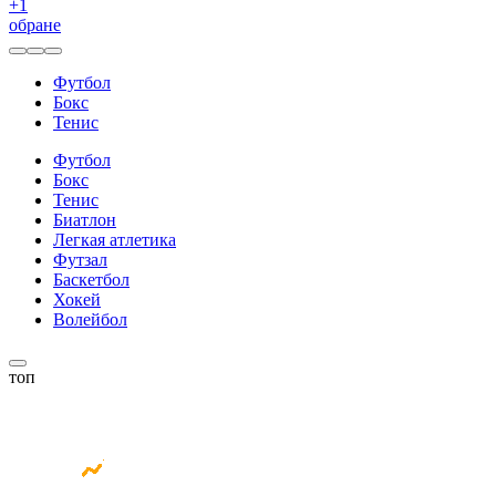
+
1
обране
Футбол
Бокс
Тенис
Футбол
Бокс
Тенис
Биатлон
Легкая атлетика
Футзал
Баскетбол
Хокей
Волейбол
топ