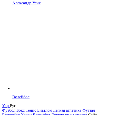
Александр Усик
Волейбол
Укр
Рус
Футбол
Бокс
Тенис
Биатлон
Легкая атлетика
Футзал
Баскетбол
Хокей
Волейбол
Другие виды спорта
Сайт