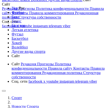
Сайт
Укр
Рус
Редакция
Прогнозы
Политика конфиденциальности
Правила
Футбол
сайту
Контакты
Правила комментирования
Редакционная
Бокс
политика
Структура собственности
Тенис
Соц. сети
Биатлон
facebook
x
youtube
instagram
telegram
viber
Легкая атлетика
Футзал
Баскетбол
Хокей
Волейбол
Другие виды спорта
Сайт
Сайт
Редакция
Прогнозы
Политика
конфиденциальности
Правила сайту
Контакты
Правила
комментирования
Редакционная политика
Структура
собственности
Соц. сети
facebook
x
youtube
instagram
telegram
viber
Спорт
Новости Cпорта