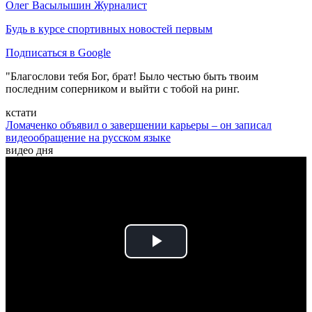
Олег Васылышин
Журналист
Будь в курсе спортивных новостей первым
Подписаться в Google
"Благослови тебя Бог, брат! Было честью быть твоим
последним соперником и выйти с тобой на ринг.
кстати
Ломаченко объявил о завершении карьеры – он записал
видеообращение на русском языке
видео дня
Play
Video