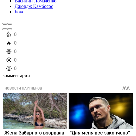
Василий Ломаченко
Джордж Камбосос
Бокс
️👍
0
️🔥
0
️😄
0
️😢
0
️🤬
0
комментарии