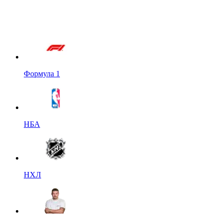
Формула 1
НБА
НХЛ