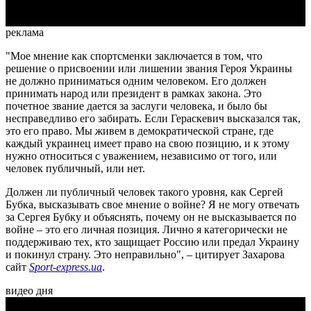
реклама
"Мое мнение как спортсменки заключается в том, что
решение о присвоении или лишении звания Героя Украины
не должно приниматься одним человеком. Его должен
принимать народ или президент в рамках закона. Это
почетное звание дается за заслуги человека, и было бы
несправедливо его забирать. Если Гераскевич высказался так,
это его право. Мы живем в демократической стране, где
каждый украинец имеет право на свою позицию, и к этому
нужно относиться с уважением, независимо от того, или
человек публичный, или нет.
Должен ли публичный человек такого уровня, как Сергей
Бубка, высказывать свое мнение о войне? Я не могу отвечать
за Сергея Бубку и объяснять, почему он не высказывается по
войне – это его личная позиция. Лично я категорически не
поддерживаю тех, кто защищает Россию или предал Украину
и покинул страну. Это неправильно", – цитирует Захарова
сайт
Sport-express.ua
.
видео дня