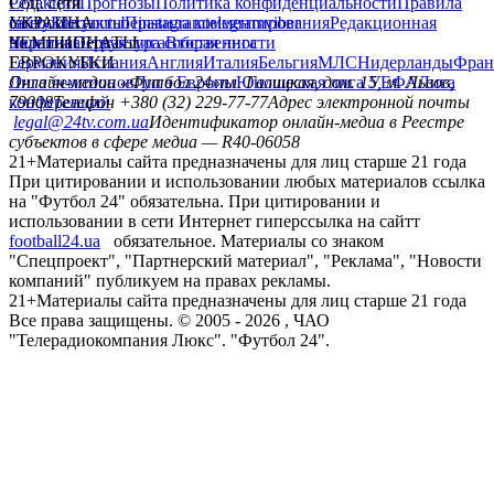
Редакция
Соц. сети
Прогнозы
Политика конфиденциальности
Правила
сайту
facebook
УКРАИНА
Контакты
x
youtube
Правила комментирования
instagram
telegram
viber
Редакционная
политика
Украина
ЧЕМПИОНАТЫ
Первая лига
Структура собственности
Вторая лига
Германия
ЕВРОКУБКИ
Испания
Англия
Италия
Бельгия
МЛС
Нидерланды
Фран
Лига чемпионов
Онлайн-медиа «Футбол 24»
Лига Европы
пл. Галицкая, дом. 15, м. Львов,
Юношеская лига УЕФА
Лига
конференций
79008
Телефон +380 (32) 229-77-77
Адрес электронной почты
legal@24tv.com.ua
Идентификатор онлайн-медиа в Реестре
субъектов в сфере медиа — R40-06058
21+
Материалы сайта предназначены для лиц старше 21 года
При цитировании и использовании любых материалов ссылка
на "Футбол 24" обязательна. При цитировании и
использовании в сети Интернет гиперссылка на сайтт
football24.ua
обязательное. Материалы со знаком
"Спецпроект", "Партнерский материал", "Реклама", "Новости
компаний" публикуем на правах рекламы.
21+
Материалы сайта предназначены для лиц старше 21 года
Все права защищены. © 2005 -
2026
, ЧАО
"Телерадиокомпания Люкс". "Футбол 24".