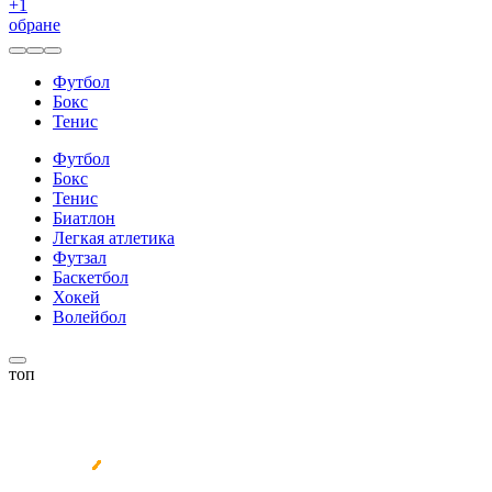
+
1
обране
Футбол
Бокс
Тенис
Футбол
Бокс
Тенис
Биатлон
Легкая атлетика
Футзал
Баскетбол
Хокей
Волейбол
топ