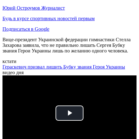
Юрий Остроумов
Журналист
Будь в курсе спортивных новостей первым
Подписаться в Google
Вице-президент Украинской федерации гимнастики Стелла
Захарова заявила, что не правильно лишать Сергея Бубку
звания Герои Украины лишь по желанию одного человека.
кстати
Гераскевич призвал лишить Бубку звания Героя Украины
видео дня
Play
Video