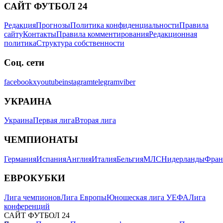
САЙТ ФУТБОЛ 24
Редакция
Прогнозы
Политика конфиденциальности
Правила
сайту
Контакты
Правила комментирования
Редакционная
политика
Структура собственности
Соц. сети
facebook
x
youtube
instagram
telegram
viber
УКРАИНА
Украина
Первая лига
Вторая лига
ЧЕМПИОНАТЫ
Германия
Испания
Англия
Италия
Бельгия
МЛС
Нидерланды
Фран
ЕВРОКУБКИ
Лига чемпионов
Лига Европы
Юношеская лига УЕФА
Лига
конференций
САЙТ ФУТБОЛ 24