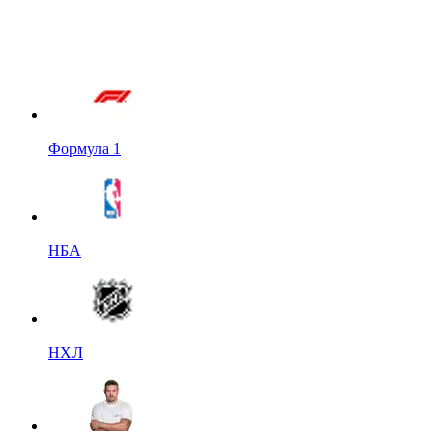
Формула 1
НБА
НХЛ