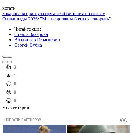
кстати
Захарова выдвинула прямые обвинения по итогам
Олимпиады 2026: "Мы не должны бояться говорить"
Читайте еще
:
Стелла Захарова
Владислав Гераскевич
Сергей Бубка
️👍
3
️🔥
1
️😄
0
️😢
0
️🤬
0
комментарии