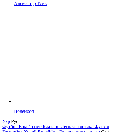
Александр Усик
Волейбол
Укр
Рус
Футбол
Бокс
Тенис
Биатлон
Легкая атлетика
Футзал
Баскетбол
Хокей
Волейбол
Другие виды спорта
Сайт