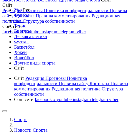
Сайт
Укр
Рус
Редакция
Прогнозы
Политика конфиденциальности
Правила
Футбол
сайту
Контакты
Правила комментирования
Редакционная
Бокс
политика
Структура собственности
Тенис
Соц. сети
Биатлон
facebook
x
youtube
instagram
telegram
viber
Легкая атлетика
Футзал
Баскетбол
Хокей
Волейбол
Другие виды спорта
Сайт
Сайт
Редакция
Прогнозы
Политика
конфиденциальности
Правила сайту
Контакты
Правила
комментирования
Редакционная политика
Структура
собственности
Соц. сети
facebook
x
youtube
instagram
telegram
viber
Спорт
Новости Cпорта