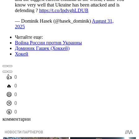
know very well that Ukraine has been attacked and is
defending ?
https://t.co/IpdvghLDUB
— Dominik Hasek (@hasek_dominik)
August 31,
2025
Читайте еще
:
Война России против Украины
Доминик Гашек (Хоккей)
Хокей
️👍
0
️🔥
0
️😄
0
️😢
0
️🤬
0
комментарии