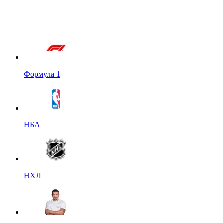
Формула 1
НБА
НХЛ