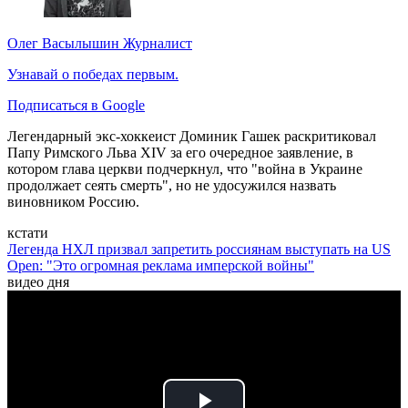
Олег Васылышин
Журналист
Узнавай о победах первым.
Подписаться в Google
Легендарный экс-хоккеист Доминик Гашек раскритиковал
Папу Римского Льва XIV за его очередное заявление, в
котором глава церкви подчеркнул, что "война в Украине
продолжает сеять смерть", но не удосужился назвать
виновником Россию.
кстати
Легенда НХЛ призвал запретить россиянам выступать на US
Open: "Это огромная реклама имперской войны"
видео дня