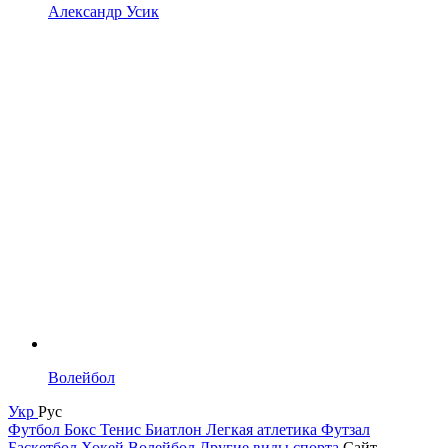
Александр Усик
Волейбол
Укр
Рус
Футбол
Бокс
Тенис
Биатлон
Легкая атлетика
Футзал
Баскетбол
Хокей
Волейбол
Другие виды спорта
Сайт