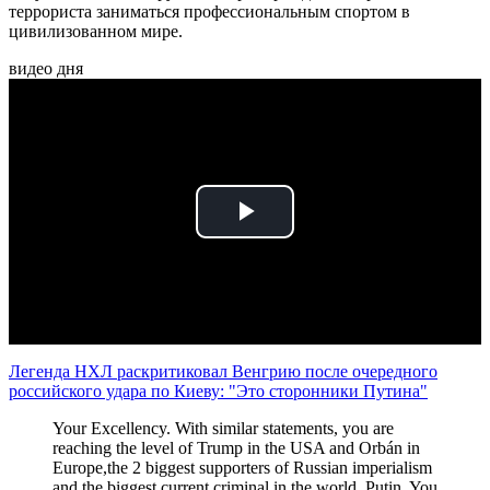
террориста заниматься профессиональным спортом в
цивилизованном мире.
видео дня
Play
Video
Легенда НХЛ раскритиковал Венгрию после очередного
российского удара по Киеву: "Это сторонники Путина"
Your Excellency. With similar statements, you are
reaching the level of Trump in the USA and Orbán in
Europe,the 2 biggest supporters of Russian imperialism
and the biggest current criminal in the world, Putin. You