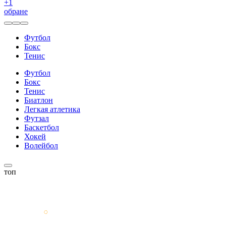
+
1
обране
Футбол
Бокс
Тенис
Футбол
Бокс
Тенис
Биатлон
Легкая атлетика
Футзал
Баскетбол
Хокей
Волейбол
топ