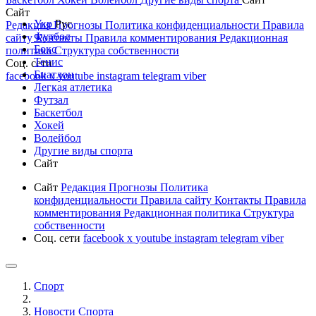
Сайт
Укр
Рус
Редакция
Прогнозы
Политика конфиденциальности
Правила
Футбол
сайту
Контакты
Правила комментирования
Редакционная
Бокс
политика
Структура собственности
Тенис
Соц. сети
Биатлон
facebook
x
youtube
instagram
telegram
viber
Легкая атлетика
Футзал
Баскетбол
Хокей
Волейбол
Другие виды спорта
Сайт
Сайт
Редакция
Прогнозы
Политика
конфиденциальности
Правила сайту
Контакты
Правила
комментирования
Редакционная политика
Структура
собственности
Соц. сети
facebook
x
youtube
instagram
telegram
viber
Спорт
Новости Cпорта