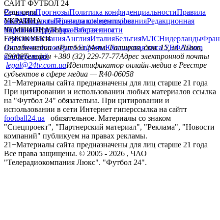
САЙТ ФУТБОЛ 24
Редакция
Соц. сети
Прогнозы
Политика конфиденциальности
Правила
сайту
facebook
УКРАИНА
Контакты
x
youtube
Правила комментирования
instagram
telegram
viber
Редакционная
политика
Украина
ЧЕМПИОНАТЫ
Первая лига
Структура собственности
Вторая лига
Германия
ЕВРОКУБКИ
Испания
Англия
Италия
Бельгия
МЛС
Нидерланды
Фран
Лига чемпионов
Онлайн-медиа «Футбол 24»
Лига Европы
пл. Галицкая, дом. 15, м. Львов,
Юношеская лига УЕФА
Лига
конференций
79008
Телефон +380 (32) 229-77-77
Адрес электронной почты
legal@24tv.com.ua
Идентификатор онлайн-медиа в Реестре
субъектов в сфере медиа — R40-06058
21+
Материалы сайта предназначены для лиц старше 21 года
При цитировании и использовании любых материалов ссылка
на "Футбол 24" обязательна. При цитировании и
использовании в сети Интернет гиперссылка на сайтт
football24.ua
обязательное. Материалы со знаком
"Спецпроект", "Партнерский материал", "Реклама", "Новости
компаний" публикуем на правах рекламы.
21+
Материалы сайта предназначены для лиц старше 21 года
Все права защищены. © 2005 -
2026
, ЧАО
"Телерадиокомпания Люкс". "Футбол 24".